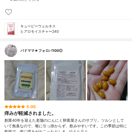
キューピーウェルネス
ヒアロモイスチャー240
バドママ★フォロバ100◎
5.00
痒みが軽減されました。
創業40年を迎えた老舗のにんにく卵黄屋さんのサプリ。ツルンとして
いて無臭なので、喉に引っ掛からず、飲みやすいです。この季節は特に
乾燥で、体に痒みがおこったりしま…
続きを見る