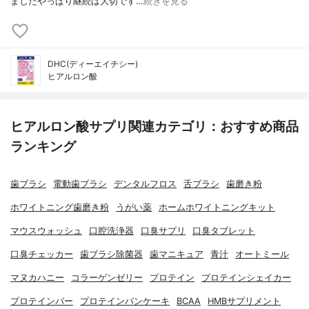
ましたやっぱり継続は大切です…
続きを見る
DHC(ディーエイチシー)
ヒアルロン酸
ヒアルロン酸サプリ関連カテゴリ：おすすめ商品
ランキング
歯ブラシ
電動歯ブラシ
デンタルフロス
舌ブラシ
歯磨き粉
ホワイトニング歯磨き粉
うがい薬
ホームホワイトニングキット
マウスウォッシュ
口腔洗浄器
口臭サプリ
口臭タブレット
口臭チェッカー
歯ブラシ除菌器
歯マニキュア
青汁
オートミール
マヌカハニー
コラーゲンゼリー
プロテイン
プロテインシェイカー
プロテインバー
プロテインパンケーキ
BCAA
HMBサプリメント