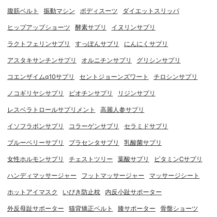
腹筋ベルト
振動マシン
ボディスーツ
ダイエットスリッパ
ヒップアップショーツ
酵素サプリ
イヌリンサプリ
ラクトフェリンサプリ
すっぽんサプリ
にんにくサプリ
アスタキサンチンサプリ
オルニチンサプリ
グリシンサプリ
コエンザイムq10サプリ
セントジョーンズワート
チロシンサプリ
ノコギリヤシサプリ
ビオチンサプリ
リジンサプリ
レスベラトロールサプリメント
高麗人参サプリ
イソフラボンサプリ
コラーゲンサプリ
セラミドサプリ
ブルーベリーサプリ
プラセンタサプリ
乳酸菌サプリ
女性ホルモンサプリ
チェストツリー
葉酸サプリ
ビタミンCサプリ
ハンディマッサージャー
フットマッサージャー
マッサージシート
ホットアイマスク
いびき防止枕
内反小趾サポーター
外反母趾サポーター
猫背矯正ベルト
膝サポーター
骨盤ショーツ