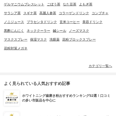
ゲルマニウムブレスレット
ごぼう茶
なた豆茶
よもぎ茶
サラシア茶
スギナ茶
高麗人参茶
コラーゲンドリンク
コンブチャ
ノニジュース
プラセンタドリンク
玄米コーヒー
美容ドリンク
黒酢にんにく
ネッククーラー
鍼シール
ノーズマスク
マスクスプレー
保湿マスク
洗眼薬
花粉ブロックスプレー
花粉対策メガネ
カテゴリ一覧へ
よく見られている人気おすすめ記事
ホワイトニング歯磨き粉おすすめランキング52選！口コミ
の多い市販品を中心に