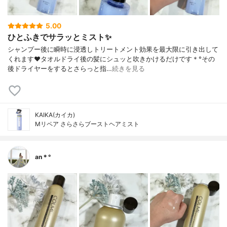
5.00
ひとふきでサラッとミスト✨
シャンプー後に瞬時に浸透しトリートメント効果を最大限に引き出して
くれます❤︎タオルドライ後の髪にシュッと吹きかけるだけです＊°その
後ドライヤーをするとさらっと指…
続きを見る
KAIKA(カイカ)
Mリペア さらさらブーストヘアミスト
an＊°