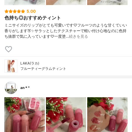
5.00
色持ち◎おすすめティント
ミニサイズのリップがとても可愛いです♡フルーツのような甘くていい
香りがします🍑✨サラッとしたテクスチャーで軽い付け心地なのに色持
ち抜群で気に入っています♡一度塗…
続きを見る
LAKA(ラカ)
フルーティーグラムティント
an＊°