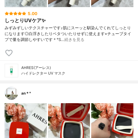
5.00
しっとりUVケア✨
みずみずしいテクスチャーです♪肌にスーッと馴染んでくれてしっとり
になります◎白浮きしたりベタついたりせずに使えます⭐︎チューブタイ
プで量を調節しやすいです＊°S…
続きを見る
AHRES(アーレス)
ハイドレクター UV マスク
an＊°