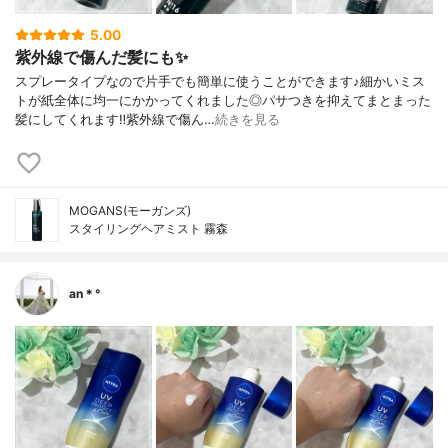
5.00
紫外線で傷んだ髪にも✨
スプレータイプなので片手でも簡単に使うことができます♪細かいミス
トが紙全体に均一にかかってくれました◎パサつきを抑えてまとまった
髪にしてくれます‼︎紫外線で傷ん…
続きを見る
MOGANS(モーガンズ)
スタイリングヘアミスト 霧森
an＊°