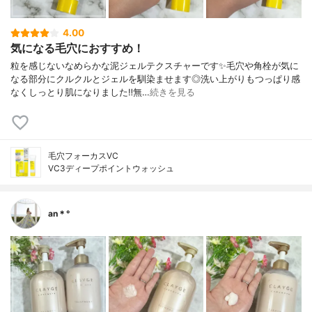
4.00
気になる毛穴におすすめ！
粒を感じないなめらかな泥ジェルテクスチャーです✨毛穴や角栓が気に
なる部分にクルクルとジェルを馴染ませます◎洗い上がりもつっぱり感
なくしっとり肌になりました‼︎無…
続きを見る
毛穴フォーカスVC
VC3ディープポイントウォッシュ
an＊°