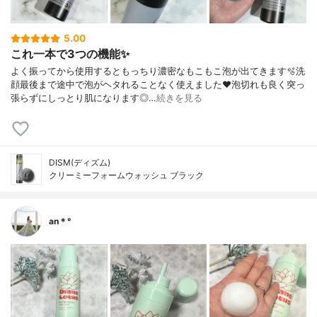
5.00
これ一本で3つの機能✨
よく振ってから使用するともっちり濃密なもこもこ泡が出てきます🫧洗
顔最後まで途中で泡がヘタれることなく使えました❤︎泡切れも良く突っ
張らずにしっとり肌になります◎…
続きを見る
DISM(ディズム)
クリーミーフォームウォッシュ ブラック
an＊°