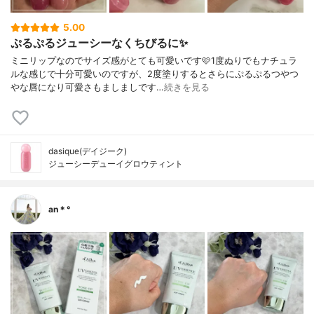
5.00
ぷるぷるジューシーなくちびるに✨
ミニリップなのでサイズ感がとても可愛いです🩷1度ぬりでもナチュラ
ルな感じで十分可愛いのですが、2度塗りするとさらにぷるぷるつやつ
やな唇になり可愛さもましましです…
続きを見る
dasique(デイジーク)
ジューシーデューイグロウティント
an＊°