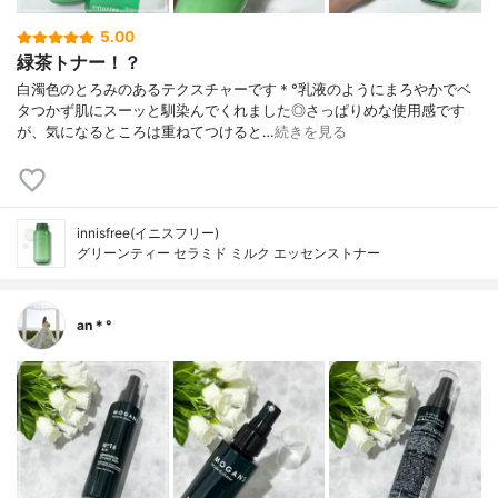
5.00
緑茶トナー！？
白濁色のとろみのあるテクスチャーです＊°乳液のようにまろやかでベ
タつかず肌にスーッと馴染んでくれました◎さっぱりめな使用感です
が、気になるところは重ねてつけると…
続きを見る
innisfree(イニスフリー)
グリーンティー セラミド ミルク エッセンストナー
an＊°