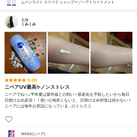
ムーンライト スリーク シャンプー／ヘアトリートメント
主婦
くみくみ
5.00
ニベアUV最高✨ノンストレス
ニベアでねっ♪🌴🌺夏は紫外線との戦い✨肌老化を予防したいから毎日
日焼け止め必須！！使い心地良くないと、日焼け止め対策は続かない！
ニベアには毎年お世話になっていま…
続きを見る
NIVEA(ニベア)