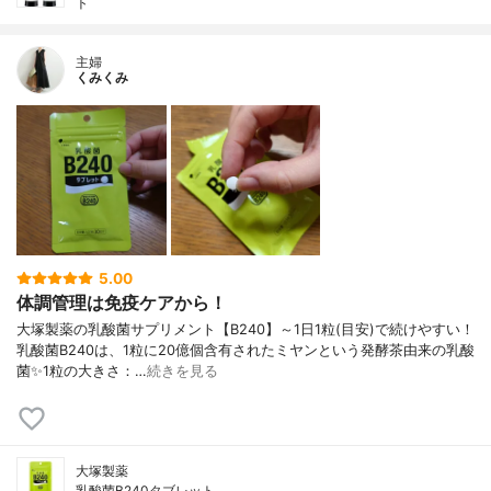
ト
主婦
くみくみ
5.00
体調管理は免疫ケアから！
大塚製薬の乳酸菌サプリメント【B240】～1日1粒(目安)で続けやすい！
乳酸菌B240は、1粒に20億個含有されたミヤンという発酵茶由来の乳酸
菌✨1粒の大きさ：…
続きを見る
大塚製薬
乳酸菌B240タブレット