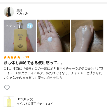
主婦
くみくみ
5.00
顔も体も満足できる使用感って。。
これ、本当に『優秀』この一言に尽きるネイチャーラボ様ご提供『LITS
モイストC薬用ボディミルク』体だけではなく、チャチャっと済ませた
いときはそのまま顔にも使っ…
続きを見る
LITS(リッツ)
モイストC 薬用ボディミルク