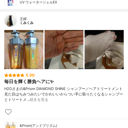
UV ウォータージェルEX
主婦
くみくみ
5.00
毎日を輝く勝負ヘアに✨
H2Oさまの&Prism DIAMOND SHINE シャンプー／ヘアトリートメント
見た目はちみつみたいでかわいいからつい手に取りたくなるシャンプー
とトリートメ…
続きを見る
&Prism(アンドプリズム)