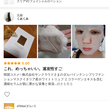
クリアVCフェイシャルローション
主婦
くみくみ
5.00
これ、めっちゃいい。速攻性すご
韓国コスメ✨株式会社サンクラウドさまのダルバインテンシブリフテン
ションマスクイタリア産ホワイトトリュフ とコラーゲンエキスを含む
濃縮セラムが肌に豊かな栄養と保湿…
続きを見る
d'Alba(ダルバ)