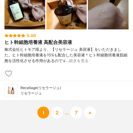
5.00
ヒト幹細胞培養液 高配合美容液
株式会社ヒトモア様より、【リセラージュ 美容液】をいただきまし
た。ヒト幹細胞培養液を15%も配合した美容液＊ヒト幹細胞培養液肌細
胞を活性化させる作用があるので↓…
続きを見る
Recellage(リセラージュ)
リセラージュ
1
2
…
7
»