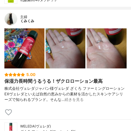
主婦
くみくみ
5.00
保湿力長時間うるうる！ザクロローション最高
株式会社ヴェレダジャパン様ヴェレダ ざくろ ファーミングローション
EXヴェレダといえば自然の恵みからの素材を活かしたスキンケアシリ
ーズで知られるブランド。そんな…
続きを見る
WELEDA(ヴェレダ)