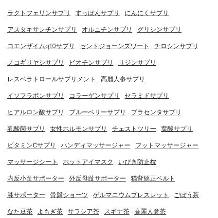
ラクトフェリンサプリ
すっぽんサプリ
にんにくサプリ
アスタキサンチンサプリ
オルニチンサプリ
グリシンサプリ
コエンザイムq10サプリ
セントジョーンズワート
チロシンサプリ
ノコギリヤシサプリ
ビオチンサプリ
リジンサプリ
レスベラトロールサプリメント
高麗人参サプリ
イソフラボンサプリ
コラーゲンサプリ
セラミドサプリ
ヒアルロン酸サプリ
ブルーベリーサプリ
プラセンタサプリ
乳酸菌サプリ
女性ホルモンサプリ
チェストツリー
葉酸サプリ
ビタミンCサプリ
ハンディマッサージャー
フットマッサージャー
マッサージシート
ホットアイマスク
いびき防止枕
内反小趾サポーター
外反母趾サポーター
猫背矯正ベルト
膝サポーター
骨盤ショーツ
ゲルマニウムブレスレット
ごぼう茶
なた豆茶
よもぎ茶
サラシア茶
スギナ茶
高麗人参茶