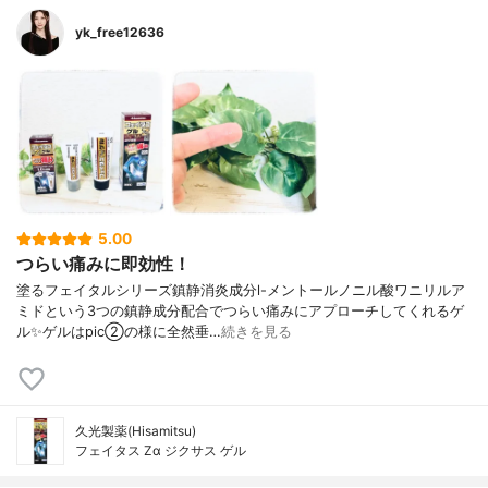
yk_free12636
5.00
つらい痛みに即効性！
塗るフェイタルシリーズ鎮静消炎成分l-メントールノニル酸ワニリルア
ミドという3つの鎮静成分配合でつらい痛みにアプローチしてくれるゲ
ル✨ゲルはpic②の様に全然垂…
続きを見る
久光製薬(Hisamitsu)
フェイタス Zα ジクサス ゲル