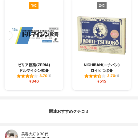
1位
2位
ゼリア新薬(ZERIA)
NICHIBAN(ニチバン)
ドルマイシン軟膏
ロイヒつぼ膏
3.70
3.70
(1)
(1)
¥346
¥515
関連おすすめクチコミ
美容大好き30代