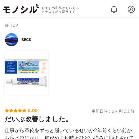
おすすめ商品がもらえる
クチコミポイ活サイト
TOP
BECK
5.00
更新日時：6ヶ月以上前
だいぶ改善しました。
仕事がら革靴をずっと履いているせいか2年前くらい前か
ら足水虫になり、皮がめくれ時々ひどい痒みに悩まされて