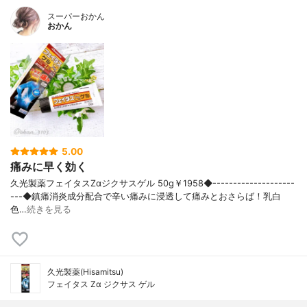
スーパーおかん
おかん
5.00
痛みに早く効く
久光製薬フェイタスZαジクサスゲル 50g￥1958◆--------------------
---◆鎮痛消炎成分配合で辛い痛みに浸透して痛みとおさらば！乳白
色…
続きを見る
久光製薬(Hisamitsu)
フェイタス Zα ジクサス ゲル