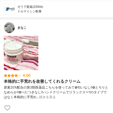
ゼリア新薬(ZERIA)
ドルマイシン軟膏
きなこ
4.00
本格的に手荒れを改善してくれるクリーム
尿素20%配合の第3類医薬品こちらを使ってみて✿匂いなし‼︎✿とろりと
なめらか‼︎✿べたつきなし‼︎ハンドクリームでリラックス〜?のタイプで
はなく本格的に手荒れ…
続きを見る