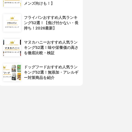
メンズ向けも！】
4位
5位
フライパンおすすめ人気ランキ
ング52選！【焦げ付かない・長
持ち！2026最新】
マヌカハニーおすすめ人気ラン
キング52選！味や栄養価の高さ
を徹底比較・検証
ドッグフードおすすめ人気ラン
キング52選！無添加・アレルギ
HULX-FACTOR(ハルクファク
LÝFT(リフト)
ー対策商品を紹介
ター)
ソイプラスプロテイン
EAA
4.01
(11)
3.98
¥4,980
(2)
¥3,780