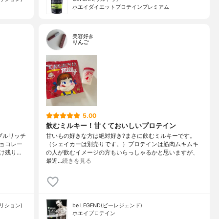
ホエイダイエットプロテインプレミアム
美容好き
りんご
5.00
飲むミルキー！甘くておいしいプロテイン
ブルリッチ
甘いもの好きな方は絶対好き?まさに飲むミルキーです。
ョコレー
（シェイカーは別売りです。）プロテインは筋肉ムキムキ
け残り…
の人が飲むイメージの方もいらっしゃるかと思いますが、
最近…
続きを見る
ートリション)
be LEGEND(ビーレジェンド)
ホエイプロテイン