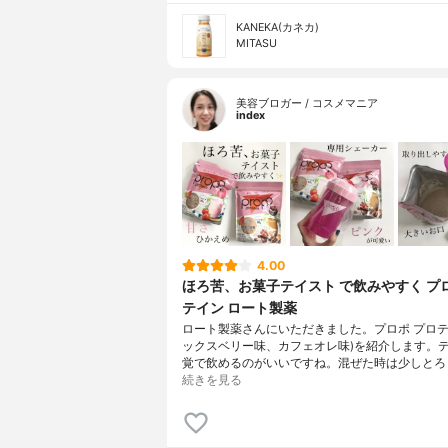
KANEKA(カネカ)
MITASU
美容ブロガー / コスメマニア
index
4.00
ほろ苦、お菓子テイスト で飲みやすく プ
テイン ロート製薬
ロート製薬さんにいただきました。プロポ プロテイ
ックスベリー味、カフェオレ味)を紹介します。
覚で飲めるのがいいですね。混ぜた時は少しとろ
続きを見る