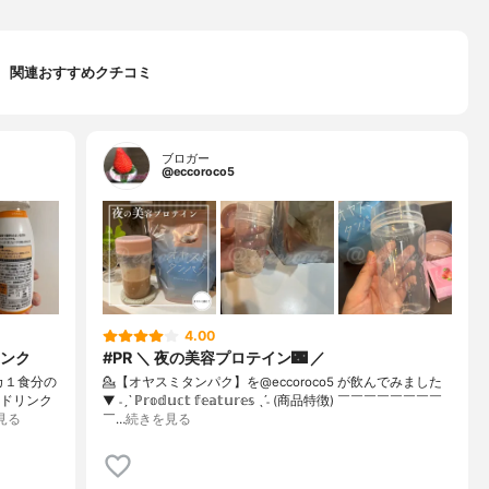
関連おすすめクチコミ
ブロガー
@eccoroco5
4.00
ンク
#PR ＼ 夜の美容プロテイン🌃 ／
ネカ１食分の
💁【オヤスミタンパク】を@eccoroco5 が飲んでみました
ンドリンク
⁡⁡⁡⁡▼⁡ ˗ˏˋ ℙ𝕣𝕠𝕕𝕦𝕔𝕥 𝕗𝕖𝕒𝕥𝕦𝕣𝕖𝕤 ˎˊ˗ (商品特徴) ￣￣￣￣￣￣￣￣
見る
￣…
続きを見る