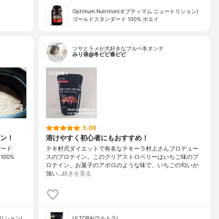
Optimum Nutrition(オプティマム ニュートリション)
ゴールドスタンダード 100% ホエイ
ツヤとラメが大好きなブルベ冬オンナ
みり俵@冬ビビ春ビビ
5.00
ン！
溶けやすく初心者にもおすすめ！
ダード
テキ村式ダイエットで有名なテキーラ村上さんプロデュー
 100%
スのプロテイン。このクリアストロベリーはいちご味のプ
ロテイン。お菓子のアポロのような味で、いちごの匂いが
強い…
続きを見る
ートリション)
ULTORA(ウルトラ)