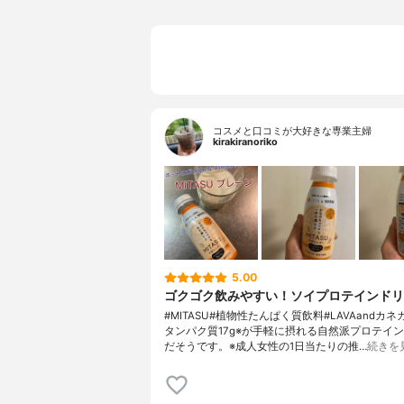
コスメと口コミが大好きな専業主婦
kirakiranoriko
5.00
ゴクゴク飲みやすい！ソイプロテインドリ
#MITASU#植物性たんぱく質飲料#LAVAandカ
タンパク質17g※が手軽に摂れる自然派プロテイ
だそうです。※成人女性の1日当たりの推…
続きを