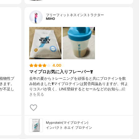
フリーフィットネスインストラクター
MIHO
4.00
マイプロお気に入りフレーバー❣️
植物性プ
去年の夏からトレーニングを頑張ると共にプロテインを飲
きます。
み始めました❣️マイプロテインは賛否両論ありますが、何よ
が不足し
りコスパが良く、LINE登録するとセールなどのお知ら…
続
きを見る
Myprotein(マイプロテイン)
インパクト ホエイ プロテイン