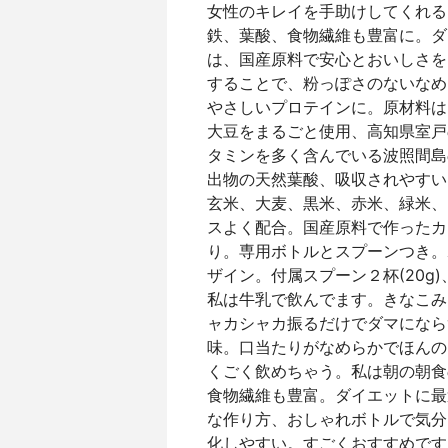
女性のキレイを手助けしてくれる
鉄、葉酸、食物繊維も豊富に。ダ
は、国産原料で安心とおいしさを
することで、粉っぽさのないなめ
やさしいプロテインに。原材料は
大豆をまるごと使用、高知県室戸
タミンを多く含んでいる波照間島
出物の天然葉酸、吸収されやすい
玄米、大麦、黒米、赤米、緑米、
スよく配合。国産原料で作ったカ
り。専用ボトルとスプーンつき。
ザイン。付属スプーン２杯(20g
私は牛乳で飲んでます。きなこみ
ャカシャカ振るだけでダマになら
味。口当たりがなめらかでほんの
くごく飲めちゃう。私は朝の朝食
食物繊維も豊富。ダイエットに最
な作り方、おしゃれボトルで気分
化しやすい。すごくおすすめです