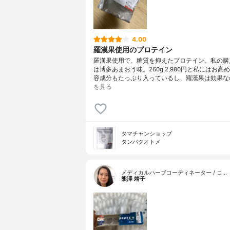
4.00
羅漢果使用のプロテイン
羅漢果使用で、糖質を抑えたプロテイン。私の購
は博多あまおう味。260g 2,980円と私にはお高
容成分もたっぷり入っているし、羅漢果は効果な
を見る
タマチャンショップ
タンパクオトメ
メディカルハーブコーディネーター / コ…
熊澤 靖子