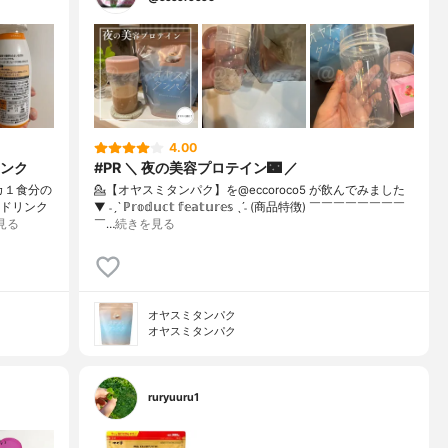
4.00
ンク
#PR ＼ 夜の美容プロテイン🌃 ／
ネカ１食分の
💁【オヤスミタンパク】を@eccoroco5 が飲んでみました
ンドリンク
⁡⁡⁡⁡▼⁡ ˗ˏˋ ℙ𝕣𝕠𝕕𝕦𝕔𝕥 𝕗𝕖𝕒𝕥𝕦𝕣𝕖𝕤 ˎˊ˗ (商品特徴) ￣￣￣￣￣￣￣￣
見る
￣…
続きを見る
オヤスミタンパク
オヤスミタンパク
ruryuuru1