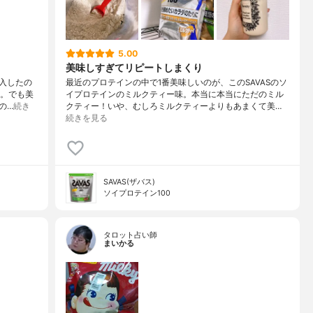
5.00
美味しすぎてリピートしまくり
入したの
最近のプロテインの中で1番美味しいのが、このSAVASのソ
め。でも美
イプロテインのミルクティー味。本当に本当にただのミル
の…
続き
クティー！いや、むしろミルクティーよりもあまくて美…
続きを見る
SAVAS(ザバス)
ソイプロテイン100
タロット占い師
まいかる