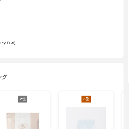
y Fuel)
ング
2位
3位