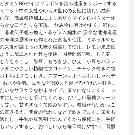
ビタミンB6やイソフラボンを含み健康をサポートする
イエット中の女性やゆらぎ世代の女性に嬉しい成分
両立。低温粉砕加工により素材をマイクロパウダー化
らかな口当たりを実現。 飲み物に溶けやすく、消化に
、非遺伝子組み換え・非ゲノム編集の 安全な北海道産
の海洋深層水から作られた食塩を使用、ミネラルやビ
の栄養が詰まった黒糖を厳選して使用。レモン果皮抽
ように加工された鉄を使用。国産雑穀11種、モチ麦、
とうもろこし、黒豆、もちきび、ひえ、小豆をバラン
ラダにやさしい植物性プロテイン。チャック付きの袋
ボトルはメモリ付き。スプーンもボトルもおしゃれデ
)、お水や牛乳、豆乳など150㏄と混ぜるだけの手軽さ。
たいなサラサラな粉末タイプ。ダマになりにくく、シ
ずにしっかりと溶けてくれる。おいしい黒糖プレーン
り甘い。甘すぎなくて飲みやすい。粉感がないからご
の置き換え、間食の代わりなどで飲んでます。栄養も
適だし、牛乳や豆乳割でのんでるから便秘にも。手軽
もアップするし、おいしいから毎日続けやすい。習慣
。