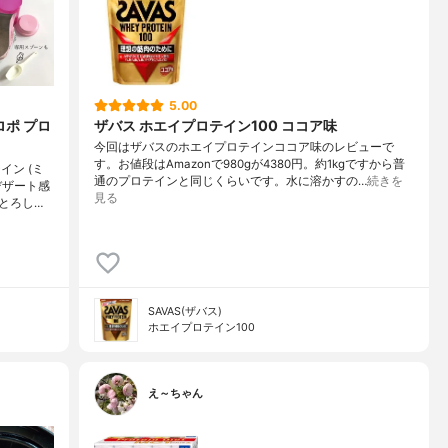
5.00
ロポ プロ
ザバス ホエイプロテイン100 ココア味
今回はザバスのホエイプロテインココア味のレビューで
す。お値段はAmazonで980gが4380円。約1kgですから普
ン (ミ
通のプロテインと同じくらいです。水に溶かすの…
続きを
デザート感
見る
とろし…
SAVAS(ザバス)
ホエイプロテイン100
え～ちゃん