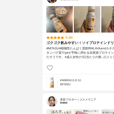
5.00
ゴクゴク飲みやすい！ソイプロテインドリ
#MITASU#植物性たんぱく質飲料#LAVAandカ
タンパク質17g※が手軽に摂れる自然派プロテイ
だそうです。※成人女性の1日当たりの推…
続きを
KANEKA(カネカ)
MITASU
美容ブロガー / コスメマニア
index