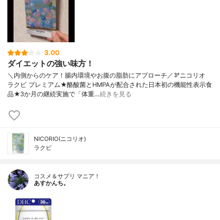
3.00
ダイエットの強い味方！
＼内側からのケア！腸内環境やお腹の脂肪にアプローチ／🫘ニコリオ
ラクビ プレミアム★酪酸菌とHMPAが配合された日本初の機能性表示食
品★3か月の継続実施で「体重…
続きを見る
NICORIO(ニコリオ)
ラクビ
コスメ＆サプリ マニア！
あすかんち。