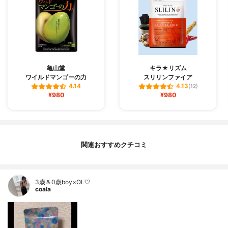
亀山堂
キラ★リズム
ワイルドマンゴーの力
スリリンファイア
4.14
4.13
(12)
¥980
¥980
関連おすすめクチコミ
3歳＆0歳boy×OL🤍
coala