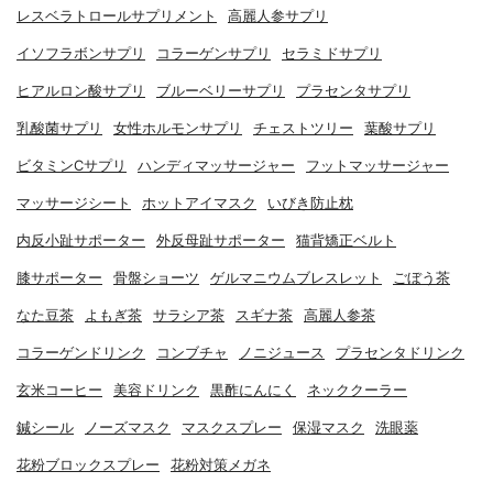
レスベラトロールサプリメント
高麗人参サプリ
イソフラボンサプリ
コラーゲンサプリ
セラミドサプリ
ヒアルロン酸サプリ
ブルーベリーサプリ
プラセンタサプリ
乳酸菌サプリ
女性ホルモンサプリ
チェストツリー
葉酸サプリ
ビタミンCサプリ
ハンディマッサージャー
フットマッサージャー
マッサージシート
ホットアイマスク
いびき防止枕
内反小趾サポーター
外反母趾サポーター
猫背矯正ベルト
膝サポーター
骨盤ショーツ
ゲルマニウムブレスレット
ごぼう茶
なた豆茶
よもぎ茶
サラシア茶
スギナ茶
高麗人参茶
コラーゲンドリンク
コンブチャ
ノニジュース
プラセンタドリンク
玄米コーヒー
美容ドリンク
黒酢にんにく
ネッククーラー
鍼シール
ノーズマスク
マスクスプレー
保湿マスク
洗眼薬
花粉ブロックスプレー
花粉対策メガネ