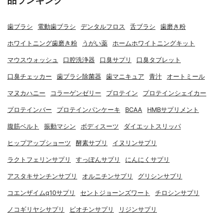
品ランキング
歯ブラシ
電動歯ブラシ
デンタルフロス
舌ブラシ
歯磨き粉
ホワイトニング歯磨き粉
うがい薬
ホームホワイトニングキット
マウスウォッシュ
口腔洗浄器
口臭サプリ
口臭タブレット
口臭チェッカー
歯ブラシ除菌器
歯マニキュア
青汁
オートミール
マヌカハニー
コラーゲンゼリー
プロテイン
プロテインシェイカー
プロテインバー
プロテインパンケーキ
BCAA
HMBサプリメント
腹筋ベルト
振動マシン
ボディスーツ
ダイエットスリッパ
ヒップアップショーツ
酵素サプリ
イヌリンサプリ
ラクトフェリンサプリ
すっぽんサプリ
にんにくサプリ
アスタキサンチンサプリ
オルニチンサプリ
グリシンサプリ
コエンザイムq10サプリ
セントジョーンズワート
チロシンサプリ
ノコギリヤシサプリ
ビオチンサプリ
リジンサプリ