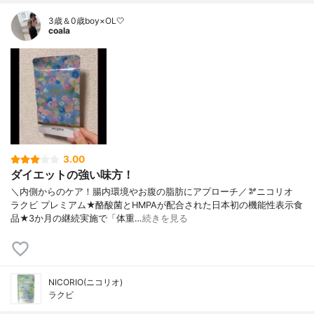
3歳＆0歳boy×OL🤍
coala
3.00
ダイエットの強い味方！
＼内側からのケア！腸内環境やお腹の脂肪にアプローチ／🫘ニコリオ
ラクビ プレミアム★酪酸菌とHMPAが配合された日本初の機能性表示食
品★3か月の継続実施で「体重…
続きを見る
NICORIO(ニコリオ)
ラクビ