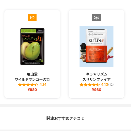
1位
2位
亀山堂
キラ★リズム
ワイルドマンゴーの力
スリリンファイア
4.14
4.13
(12)
¥980
¥980
関連おすすめクチコミ