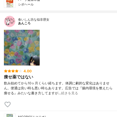
シボヘール
食いしん坊な似非歴女
あんころ
4.00
痩せ薬ではない
飲み始めてから10ヶ月くらい経ちます。体調に劇的な変化はありませ
ん。便通は良い時も悪い時もあります。広告では『腸内環境を整えたら
痩せる』みたいな書き方してますが…
続きを見る
NICORIO(ニコリオ)