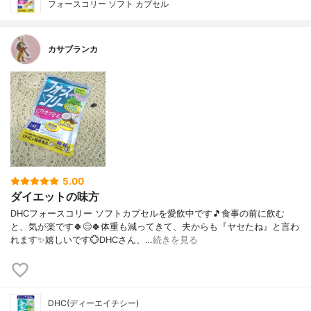
フォースコリー ソフト カプセル
カサブランカ
5.00
ダイエットの味方
DHCフォースコリー ソフトカプセルを愛飲中です🎵食事の前に飲む
と、気が楽です🍀😌🍀体重も減ってきて、夫からも『ヤセたね』と言わ
れます✨嬉しいです💮DHCさん、…
続きを見る
DHC(ディーエイチシー)