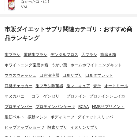
なかったコトに！
VM
市販ダイエットサプリ関連カテゴリ：おすすめ商
品ランキング
歯ブラシ
電動歯ブラシ
デンタルフロス
舌ブラシ
歯磨き粉
ホワイトニング歯磨き粉
うがい薬
ホームホワイトニングキット
マウスウォッシュ
口腔洗浄器
口臭サプリ
口臭タブレット
口臭チェッカー
歯ブラシ除菌器
歯マニキュア
青汁
オートミール
マヌカハニー
コラーゲンゼリー
プロテイン
プロテインシェイカー
プロテインバー
プロテインパンケーキ
BCAA
HMBサプリメント
腹筋ベルト
振動マシン
ボディスーツ
ダイエットスリッパ
ヒップアップショーツ
酵素サプリ
イヌリンサプリ