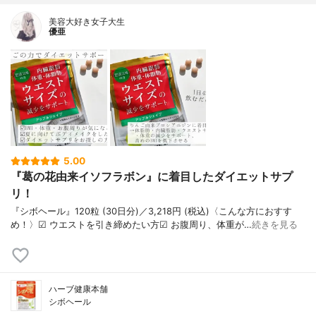
美容大好き女子大生
優亜
5.00
『葛の花由来イソフラボン』に着目したダイエットサプ
リ！
『シボヘール』120粒 (30日分)／3,218円 (税込)〈こんな方におすす
め！〉︎︎︎︎☑︎︎︎︎︎ ウエストを引き締めたい方︎︎︎︎☑︎ お腹周り、体重が…
続きを見る
ハーブ健康本舗
シボヘール