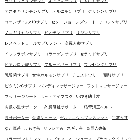
ラクトフェリンサプリ
すっぽんサプリ
にんにくサプリ
アスタキサンチンサプリ
オルニチンサプリ
グリシンサプリ
コエンザイムq10サプリ
セントジョーンズワート
チロシンサプリ
ノコギリヤシサプリ
ビオチンサプリ
リジンサプリ
レスベラトロールサプリメント
高麗人参サプリ
イソフラボンサプリ
コラーゲンサプリ
セラミドサプリ
ヒアルロン酸サプリ
ブルーベリーサプリ
プラセンタサプリ
乳酸菌サプリ
女性ホルモンサプリ
チェストツリー
葉酸サプリ
ビタミンCサプリ
ハンディマッサージャー
フットマッサージャー
マッサージシート
ホットアイマスク
いびき防止枕
内反小趾サポーター
外反母趾サポーター
猫背矯正ベルト
膝サポーター
骨盤ショーツ
ゲルマニウムブレスレット
ごぼう茶
なた豆茶
よもぎ茶
サラシア茶
スギナ茶
高麗人参茶
コラーゲンドリンク
コンブチャ
ノニジュース
プラセンタドリンク