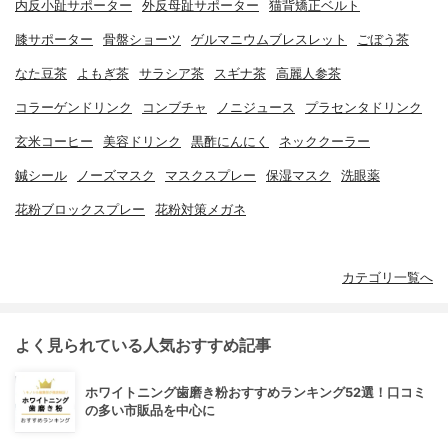
内反小趾サポーター
外反母趾サポーター
猫背矯正ベルト
膝サポーター
骨盤ショーツ
ゲルマニウムブレスレット
ごぼう茶
なた豆茶
よもぎ茶
サラシア茶
スギナ茶
高麗人参茶
コラーゲンドリンク
コンブチャ
ノニジュース
プラセンタドリンク
玄米コーヒー
美容ドリンク
黒酢にんにく
ネッククーラー
鍼シール
ノーズマスク
マスクスプレー
保湿マスク
洗眼薬
花粉ブロックスプレー
花粉対策メガネ
カテゴリ一覧へ
よく見られている人気おすすめ記事
ホワイトニング歯磨き粉おすすめランキング52選！口コミ
の多い市販品を中心に