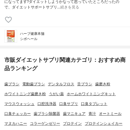
になってます?ダイエットしようかなって思っていたところだったの
で、ダイエットサポートサプリ…
続きを見る
ハーブ健康本舗
シボヘール
市販ダイエットサプリ関連カテゴリ：おすすめ商
品ランキング
歯ブラシ
電動歯ブラシ
デンタルフロス
舌ブラシ
歯磨き粉
ホワイトニング歯磨き粉
うがい薬
ホームホワイトニングキット
マウスウォッシュ
口腔洗浄器
口臭サプリ
口臭タブレット
口臭チェッカー
歯ブラシ除菌器
歯マニキュア
青汁
オートミール
マヌカハニー
コラーゲンゼリー
プロテイン
プロテインシェイカー