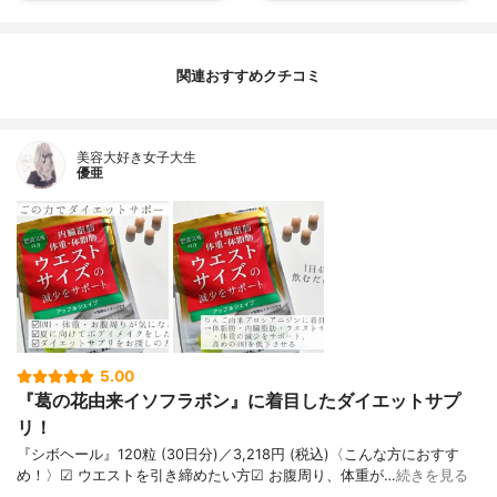
関連おすすめクチコミ
美容大好き女子大生
優亜
5.00
『葛の花由来イソフラボン』に着目したダイエットサプ
リ！
『シボヘール』120粒 (30日分)／3,218円 (税込)〈こんな方におすす
め！〉︎︎︎︎☑︎︎︎︎︎ ウエストを引き締めたい方︎︎︎︎☑︎ お腹周り、体重が…
続きを見る