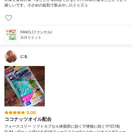
嬉しいです。小さめの錠剤で飲みや…
続きを見る
FANCL(ファンケル)
カロリミット
にる
5.00
ココナッツオイル配合
フォースコリー ソフトカプセル体脂肪に効く♡便秘に効く♡1日1粒
SLIM⸝⋆ずーっと続けます!!#フォースコリー#ココナッツオイル#フォー