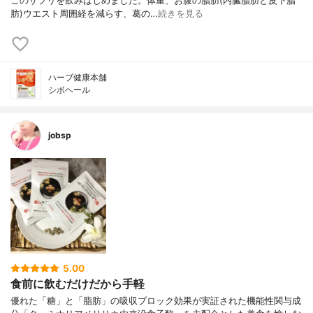
このサプリを飲みはじめました。体重、お腹の脂肪(内臓脂肪と皮下脂
肪)ウエスト周囲経を減らす、葛の…
続きを見る
ハーブ健康本舗
シボヘール
jobsp
5.00
食前に飲むだけだから手軽
優れた「糖」と「脂肪」の吸収ブロック効果が実証された機能性関与成