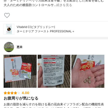
分「ターミナリアベリリカ由来没食子酸」を主配合とした美食を愉しむ
大人のための糖脂肪コントロールサ…
続きを見る
Vitabrid C(ビタブリッドシー)
ターミナリア ファースト PROFESSIONAL＋
恵未
4.00
お腹周りが気になる
お腹の脂肪を減らすのを助ける葛の花由来イソフラボン配合の機能性表