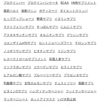
プロテインバー
プロテインパンケーキ
BCAA
HMBサプリメント
腹筋ベルト
振動マシン
ボディスーツ
ダイエットスリッパ
ヒップアップショーツ
酵素サプリ
イヌリンサプリ
ラクトフェリンサプリ
すっぽんサプリ
にんにくサプリ
アスタキサンチンサプリ
オルニチンサプリ
グリシンサプリ
コエンザイムq10サプリ
セントジョーンズワート
チロシンサプリ
ノコギリヤシサプリ
ビオチンサプリ
リジンサプリ
レスベラトロールサプリメント
高麗人参サプリ
イソフラボンサプリ
コラーゲンサプリ
セラミドサプリ
ヒアルロン酸サプリ
ブルーベリーサプリ
プラセンタサプリ
乳酸菌サプリ
女性ホルモンサプリ
チェストツリー
葉酸サプリ
ビタミンCサプリ
ハンディマッサージャー
フットマッサージャー
マッサージシート
ホットアイマスク
いびき防止枕