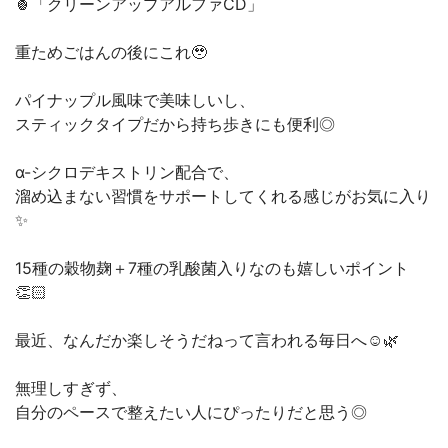
🍍「クリーンアップアルファCD」
重ためごはんの後にこれ🥹
パイナップル風味で美味しいし、
スティックタイプだから持ち歩きにも便利◎
α-シクロデキストリン配合で、
溜め込まない習慣をサポートしてくれる感じがお気に入り
✨
15種の穀物麹＋7種の乳酸菌入りなのも嬉しいポイント
👏🏻
最近、なんだか楽しそうだねって言われる毎日へ☺️🌿
無理しすぎず、
自分のペースで整えたい人にぴったりだと思う◎