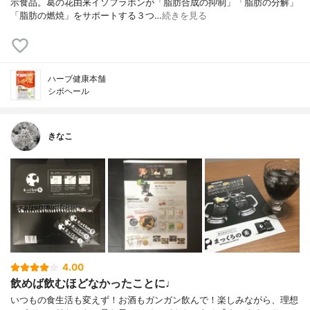
示食品。葛の花由来イソフラボンが「脂肪合成の抑制」「脂肪の分解」
「脂肪の燃焼」をサポートする３つ…
続きを見る
ハーブ健康本舗
シボヘール
きなこ
4.00
飲めば飲むほどなかったことに♩
いつもの食生活も変えず！お酒もガンガン飲んで！楽しみながら、理想