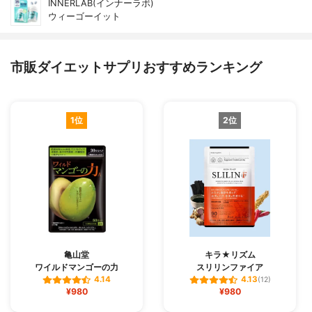
INNERLAB(インナーラボ)
ウィーゴーイット
市販ダイエットサプリおすすめランキング
1位
2位
亀山堂
キラ★リズム
ワイルドマンゴーの力
スリリンファイア
4.14
4.13
(12)
¥980
¥980