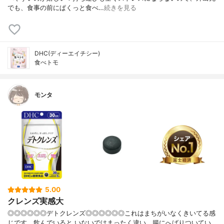
でも、食事の前にぱくっと食べ…
続きを見る
DHC(ディーエイチシー)
食べトモ
モンタ
5.00
クレンズ実感大
◎◎◎◎◎◎デトクレンズ◎◎◎◎◎◎これはまちがいなくきいてる感
じです。飲んでいると いないではまったく違い、腸にへばりついてい