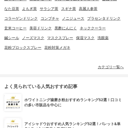
なた豆茶
よもぎ茶
サラシア茶
スギナ茶
高麗人参茶
コラーゲンドリンク
コンブチャ
ノニジュース
プラセンタドリンク
玄米コーヒー
美容ドリンク
黒酢にんにく
ネッククーラー
鍼シール
ノーズマスク
マスクスプレー
保湿マスク
洗眼薬
花粉ブロックスプレー
花粉対策メガネ
カテゴリ一覧へ
よく見られている人気おすすめ記事
ホワイトニング歯磨き粉おすすめランキング52選！口コミ
の多い市販品を中心に
アイシャドウおすすめ人気ランキング52選！パレット&単