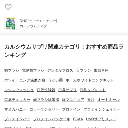
DHC(ディーエイチシー)
カルシウム／マグ
カルシウムサプリ関連カテゴリ：おすすめ商品ラ
ンキング
歯ブラシ
電動歯ブラシ
デンタルフロス
舌ブラシ
歯磨き粉
ホワイトニング歯磨き粉
うがい薬
ホームホワイトニングキット
マウスウォッシュ
口腔洗浄器
口臭サプリ
口臭タブレット
口臭チェッカー
歯ブラシ除菌器
歯マニキュア
青汁
オートミール
マヌカハニー
コラーゲンゼリー
プロテイン
プロテインシェイカー
プロテインバー
プロテインパンケーキ
BCAA
HMBサプリメント