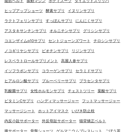
腹筋ベルト
振動マシン
ボディスーツ
ダイエットスリッパ
ヒップアップショーツ
酵素サプリ
イヌリンサプリ
ラクトフェリンサプリ
すっぽんサプリ
にんにくサプリ
アスタキサンチンサプリ
オルニチンサプリ
グリシンサプリ
コエンザイムq10サプリ
セントジョーンズワート
チロシンサプリ
ノコギリヤシサプリ
ビオチンサプリ
リジンサプリ
レスベラトロールサプリメント
高麗人参サプリ
イソフラボンサプリ
コラーゲンサプリ
セラミドサプリ
ヒアルロン酸サプリ
ブルーベリーサプリ
プラセンタサプリ
乳酸菌サプリ
女性ホルモンサプリ
チェストツリー
葉酸サプリ
ビタミンCサプリ
ハンディマッサージャー
フットマッサージャー
マッサージシート
ホットアイマスク
いびき防止枕
内反小趾サポーター
外反母趾サポーター
猫背矯正ベルト
膝サポーター
骨盤ショーツ
ゲルマニウムブレスレット
ごぼう茶