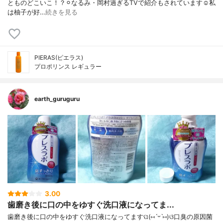
とものどこいこ！？⚪︎なるみ・岡村過ぎるTVで紹介もされています☺︎私
は柚子が好…
続きを見る
PIERAS(ピエラス)
プロポリンス レギュラー
earth_guruguru
3.00
歯磨き後に口の中をゆすぐ洗口液になってま...
歯磨き後に口の中をゆすぐ洗口液になってますପ(⑅ˊᵕˋ⑅)ଓ口臭の原因菌