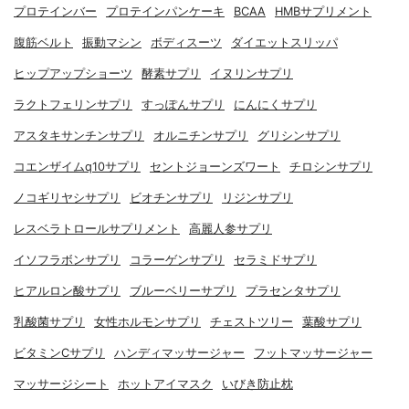
プロテインバー
プロテインパンケーキ
BCAA
HMBサプリメント
腹筋ベルト
振動マシン
ボディスーツ
ダイエットスリッパ
ヒップアップショーツ
酵素サプリ
イヌリンサプリ
ラクトフェリンサプリ
すっぽんサプリ
にんにくサプリ
アスタキサンチンサプリ
オルニチンサプリ
グリシンサプリ
コエンザイムq10サプリ
セントジョーンズワート
チロシンサプリ
ノコギリヤシサプリ
ビオチンサプリ
リジンサプリ
レスベラトロールサプリメント
高麗人参サプリ
イソフラボンサプリ
コラーゲンサプリ
セラミドサプリ
ヒアルロン酸サプリ
ブルーベリーサプリ
プラセンタサプリ
乳酸菌サプリ
女性ホルモンサプリ
チェストツリー
葉酸サプリ
ビタミンCサプリ
ハンディマッサージャー
フットマッサージャー
マッサージシート
ホットアイマスク
いびき防止枕