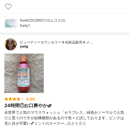
fromCOCORO(フロムココロ)
Daily1
ビューティーカウンセラー☆化粧品販売☆メ…
yung
4.00
24時間🕛お口爽やか🌿
全世界で人気のマウスウォッシュ「セラブレス」緑色がノーマルで人気
だと思うのですが結構種類があるので色々と試しております。ピンクは
見た目が可愛い💕ミントのスースー…
続きを見る