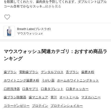
を殺菌してくれたり、歯肉炎を予防してくれます。ダブルミントはアル
コール含有でかなりスッキ…
続きを見る
Breath Labo(ブレスラボ)
マウスウォッシュv
マウスウォッシュ関連カテゴリ：おすすめ商品ラ
ンキング
歯ブラシ
電動歯ブラシ
デンタルフロス
舌ブラシ
歯磨き粉
ホワイトニング歯磨き粉
うがい薬
ホームホワイトニングキット
口腔洗浄器
口臭サプリ
口臭タブレット
口臭チェッカー
歯ブラシ除菌器
歯マニキュア
青汁
オートミール
マヌカハニー
コラーゲンゼリー
プロテイン
プロテインシェイカー