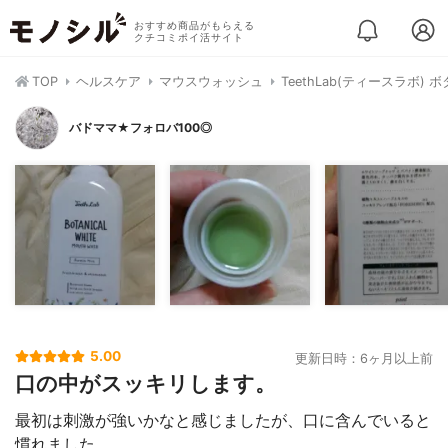
おすすめ商品がもらえる
クチコミポイ活サイト
TOP
ヘルスケア
マウスウォッシュ
TeethLab(ティースラボ)
バドママ★フォロバ100◎
5.00
更新日時：6ヶ月以上前
口の中がスッキリします。
最初は刺激が強いかなと感じましたが、口に含んでいると
慣れました。