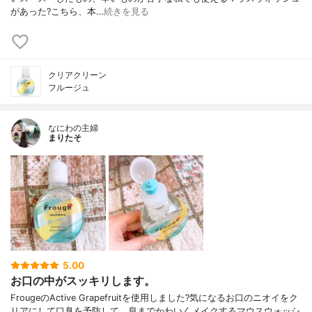
があった? こちら、本…
続きを見る
クリアクリーン
フルージュ
なにわの主婦
まりたそ
5.00
お口の中がスッキリします。
FrougeのActive Grapefruitを使用しました?気になるお口のニオイをク
リアにして口臭を予防して、息までかわいくメイクするマウスウォッシ