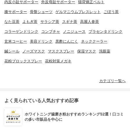
内反小趾サポーター
外反母趾サポーター
猫背矯正ベルト
膝サポーター
骨盤ショーツ
ゲルマニウムブレスレット
ごぼう茶
なた豆茶
よもぎ茶
サラシア茶
スギナ茶
高麗人参茶
コラーゲンドリンク
コンブチャ
ノニジュース
プラセンタドリンク
玄米コーヒー
美容ドリンク
黒酢にんにく
ネッククーラー
鍼シール
ノーズマスク
マスクスプレー
保湿マスク
洗眼薬
花粉ブロックスプレー
花粉対策メガネ
カテゴリ一覧へ
よく見られている人気おすすめ記事
ホワイトニング歯磨き粉おすすめランキング52選！口コミ
の多い市販品を中心に