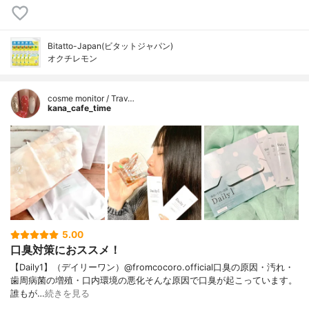
Bitatto-Japan(ビタットジャパン)
オクチレモン
cosme monitor / Trav…
kana_cafe_time
5.00
口臭対策におススメ！
【Daily1】（デイリーワン）@fromcocoro.official口臭の原因・汚れ・
歯周病菌の増殖・口内環境の悪化そんな原因で口臭が起こっています。
誰もが…
続きを見る