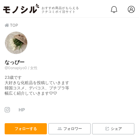
おすすめ商品がもらえる
クチコミポイ活サイト
TOP
なっぴー
@0onapiyo0 / 女性
23歳です
大好きな化粧品を投稿していきます
韓国コスメ、デパコス、プチプラ等
幅広く紹介していきます♡♡
HP
フォローする
フォロワー
シェア