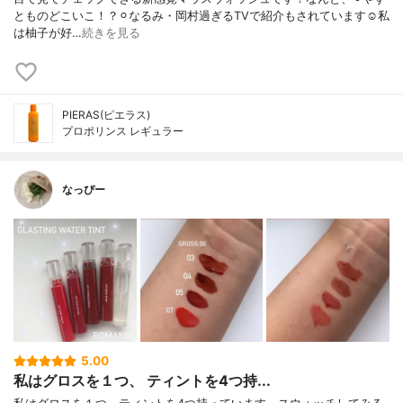
とものどこいこ！？⚪︎なるみ・岡村過ぎるTVで紹介もされています☺︎私
は柚子が好…
続きを見る
PIERAS(ピエラス)
プロポリンス レギュラー
なっぴー
5.00
私はグロスを１つ、 ティントを4つ持...