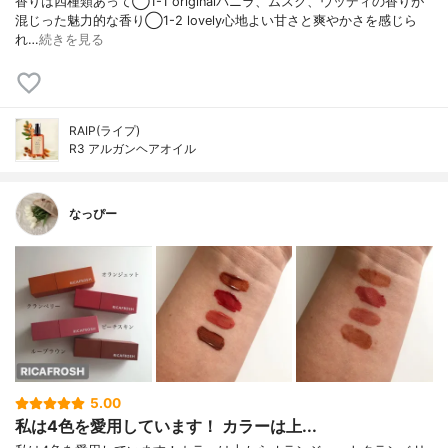
香りは四種類あって◯1-1 originalバニラ、ムスク、ウッディの香りが
混じった魅力的な香り◯1-2 lovely心地よい甘さと爽やかさを感じら
れ…
続きを見る
RAIP(ライプ)
R3 アルガンヘアオイル
なっぴー
5.00
私は4色を愛用しています！ カラーは上...