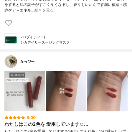
をすると肌の調子がすごく良くなるし、香りもいいんです潤い補給＋鎮
静ケア＋エネル…
続きを見る
VT(ブイティー)
シカデイリースージングマスク
なっぴー
5.00
わたしはこの2色を 愛用しています☺︎...
わたしはこの2色を愛用しています☺︎14はくすんだ色、15は秋らしいブ