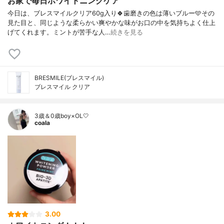
お家で毎日ホワイトニングケア
今日は、ブレスマイルクリア60g入り🍀歯磨きの色は薄いブルー🩵その
見た目と、同じような柔らかい爽やかな味がお口の中を気持ちよく仕上
げてくれます。ミントが苦手な人…
続きを見る
BRESMILE(ブレスマイル)
ブレスマイル クリア
3歳＆0歳boy×OL🤍
coala
3.00