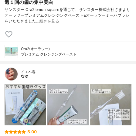
週１回の歯の集中美白
サンスター Ora2lemon squareを通じて、サンスター株式会社さまより
オーラツープレミアムクレンジングペースト&オーラツーミーハブラシ
をいただきました…
続きを見る
Ora2(オーラツー)
プレミアム クレンジングペースト
イエベ春
なゆ
5.00