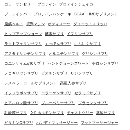
コラーゲンゼリー
プロテイン
プロテインシェイカー
プロテインバー
プロテインパンケーキ
BCAA
HMBサプリメント
腹筋ベルト
振動マシン
ボディスーツ
ダイエットスリッパ
ヒップアップショーツ
酵素サプリ
イヌリンサプリ
ラクトフェリンサプリ
すっぽんサプリ
にんにくサプリ
アスタキサンチンサプリ
オルニチンサプリ
グリシンサプリ
コエンザイムq10サプリ
セントジョーンズワート
チロシンサプリ
ノコギリヤシサプリ
ビオチンサプリ
リジンサプリ
レスベラトロールサプリメント
高麗人参サプリ
イソフラボンサプリ
コラーゲンサプリ
セラミドサプリ
ヒアルロン酸サプリ
ブルーベリーサプリ
プラセンタサプリ
乳酸菌サプリ
女性ホルモンサプリ
チェストツリー
葉酸サプリ
ビタミンCサプリ
ハンディマッサージャー
フットマッサージャー