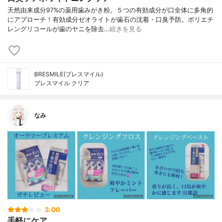
天然由来成分97%の薬用歯みがき粉。５つの有効成分が口全体に多角的
にアプローチ！有効成分ゼオライトが歯石の沈着・口臭予防。ポリエチ
レングリコールが歯のヤニを除去…
続きを見る
BRESMILE(ブレスマイル)
ブレスマイル クリア
なみ
3.00
手軽にケア