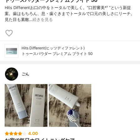
トゥースパウダープレミアムブライト 50
Hits Differentお口の中をトータルで美しく。“口腔審美*¹ ”という新提
案。歯はもちろん、息・歯ぐきまでトータルで口元の美しさにリーチ。
見た目も素敵…
続きを見る
Hits Different(ヒッツディファレント)
トゥースパウダー プレミアム ブライト 50
ごん
4.00