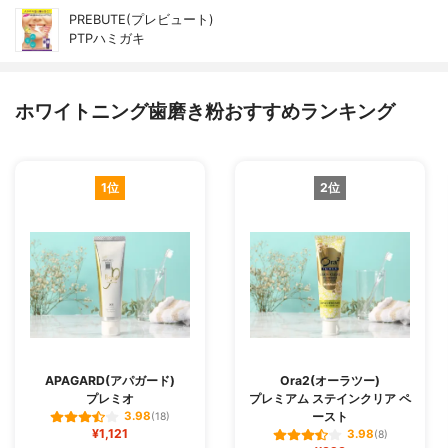
PREBUTE(プレビュート)
PTPハミガキ
ホワイトニング歯磨き粉おすすめランキング
1位
2位
APAGARD(アパガード)
Ora2(オーラツー)
プレミオ
プレミアム ステインクリア ペ
ースト
3.98
(18)
¥1,121
3.98
(8)