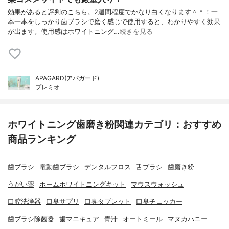
効果があると評判のこちら。2週間程度でかなり白くなります＾＾！一
本一本をしっかり歯ブラシで磨く感じで使用すると、わかりやすく効果
が出ます。使用感はホワイトニング…
続きを見る
APAGARD(アパガード)
プレミオ
ホワイトニング歯磨き粉関連カテゴリ：おすすめ
商品ランキング
歯ブラシ
電動歯ブラシ
デンタルフロス
舌ブラシ
歯磨き粉
うがい薬
ホームホワイトニングキット
マウスウォッシュ
口腔洗浄器
口臭サプリ
口臭タブレット
口臭チェッカー
歯ブラシ除菌器
歯マニキュア
青汁
オートミール
マヌカハニー