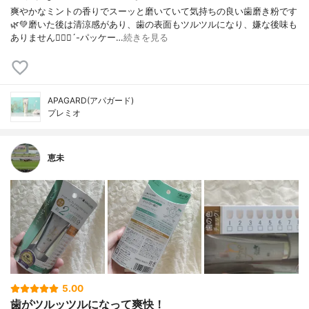
爽やかなミントの香りでスーッと磨いていて気持ちの良い歯磨き粉です
🌿💚磨いた後は清涼感があり、歯の表面もツルツルになり、嫌な後味も
ありません🙋🏻‍♀️´-パッケー…
続きを見る
APAGARD(アパガード)
プレミオ
恵未
5.00
歯がツルッツルになって爽快！