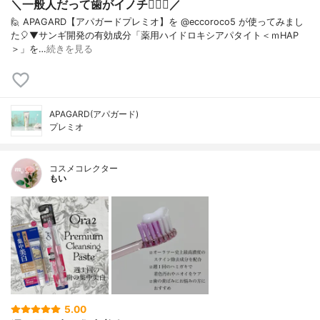
＼一般人だって歯がイノチ❤️‍🔥🦷／
🙋 APAGARD【アパガードプレミオ】を @eccoroco5 が使ってみまし
た🎈⁡⁡⁡⁡▼⁡サンギ開発の有効成分「薬用ハイドロキシアパタイト＜ｍHAP
＞」を…
続きを見る
APAGARD(アパガード)
プレミオ
コスメコレクター
もい
5.00