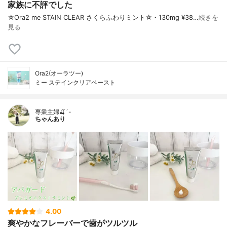
家族に不評でした
☆Ora2 me STAIN CLEAR さくらふわりミント☆・130mg ¥38…
続きを
見る
Ora2(オーラツー)
ミー ステインクリアペースト
専業主婦🍒´-
ちゃんあり
4.00
爽やかなフレーバーで歯がツルツル