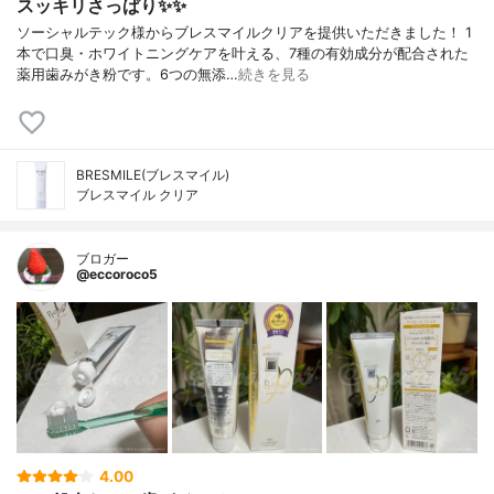
スッキリさっぱり✨✨
ソーシャルテック様からブレスマイルクリアを提供いただきました！ 1
本で口臭・ホワイトニングケアを叶える、7種の有効成分が配合された
薬用歯みがき粉です。6つの無添…
続きを見る
BRESMILE(ブレスマイル)
ブレスマイル クリア
ブロガー
@eccoroco5
4.00