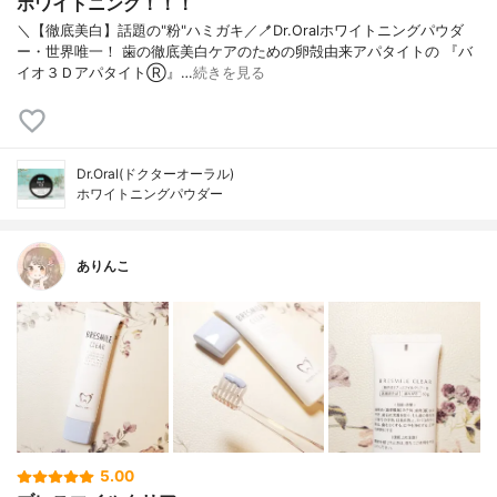
ホワイトニング！！！
＼【徹底美白】話題の"粉"ハミガキ／🪥Dr.Oralホワイトニングパウダ
ー・世界唯一！ 歯の徹底美白ケアのための卵殻由来アパタイトの 『バ
イオ３ＤアパタイトⓇ』…
続きを見る
Dr.Oral(ドクターオーラル)
ホワイトニングパウダー
ありんこ
5.00