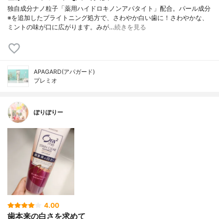
独自成分ナノ粒子「薬用ハイドロキノンアパタイト」配合。パール成分
※を追加したブライトニング処方で、さわやか白い歯に！さわやかな、
ミントの味が口に広がります。みが…
続きを見る
APAGARD(アパガード)
プレミオ
ぽりぽりー
4.00
歯本来の白さを求めて