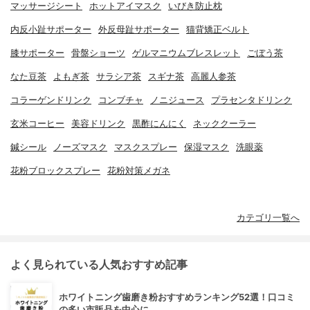
マッサージシート
ホットアイマスク
いびき防止枕
内反小趾サポーター
外反母趾サポーター
猫背矯正ベルト
膝サポーター
骨盤ショーツ
ゲルマニウムブレスレット
ごぼう茶
なた豆茶
よもぎ茶
サラシア茶
スギナ茶
高麗人参茶
コラーゲンドリンク
コンブチャ
ノニジュース
プラセンタドリンク
玄米コーヒー
美容ドリンク
黒酢にんにく
ネッククーラー
鍼シール
ノーズマスク
マスクスプレー
保湿マスク
洗眼薬
花粉ブロックスプレー
花粉対策メガネ
カテゴリ一覧へ
よく見られている人気おすすめ記事
ホワイトニング歯磨き粉おすすめランキング52選！口コミ
の多い市販品を中心に