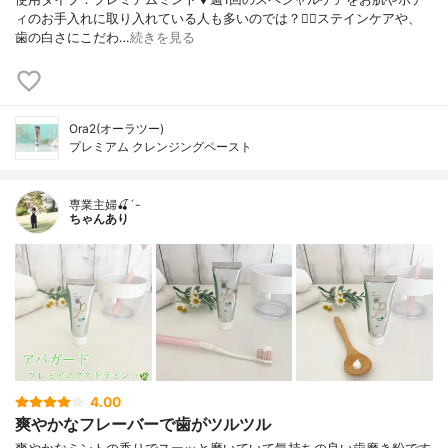
ィのお手入れに取り入れている人も多いのでは？💆‍♀️⁡ステインケアや、
歯の白さにこだわ…
続きを見る
Ora2(オーラツー)
プレミアム クレンジングペースト
専業主婦🍒´-
ちゃんあり
4.00
爽やかなフレーバーで歯がツルツル