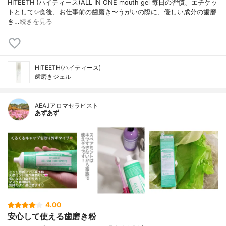
HITEETH (ハイティース)ALL IN ONE mouth gel 毎日の習慣、エチケッ
トとして✨食後、お仕事前の歯磨き〜うがいの際に、優しい成分の歯磨
き…
続きを見る
HITEETH(ハイティース)
歯磨きジェル
AEAJアロマセラピスト
あずあず
4.00
安心して使える歯磨き粉