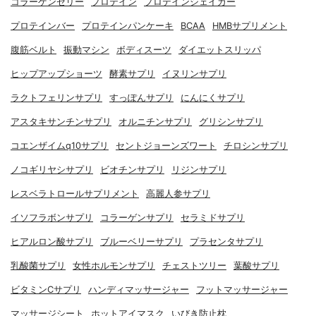
コラーゲンゼリー
プロテイン
プロテインシェイカー
プロテインバー
プロテインパンケーキ
BCAA
HMBサプリメント
腹筋ベルト
振動マシン
ボディスーツ
ダイエットスリッパ
ヒップアップショーツ
酵素サプリ
イヌリンサプリ
ラクトフェリンサプリ
すっぽんサプリ
にんにくサプリ
アスタキサンチンサプリ
オルニチンサプリ
グリシンサプリ
コエンザイムq10サプリ
セントジョーンズワート
チロシンサプリ
ノコギリヤシサプリ
ビオチンサプリ
リジンサプリ
レスベラトロールサプリメント
高麗人参サプリ
イソフラボンサプリ
コラーゲンサプリ
セラミドサプリ
ヒアルロン酸サプリ
ブルーベリーサプリ
プラセンタサプリ
乳酸菌サプリ
女性ホルモンサプリ
チェストツリー
葉酸サプリ
ビタミンCサプリ
ハンディマッサージャー
フットマッサージャー
マッサージシート
ホットアイマスク
いびき防止枕