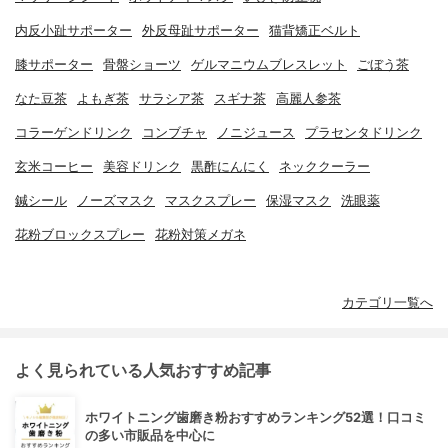
内反小趾サポーター
外反母趾サポーター
猫背矯正ベルト
膝サポーター
骨盤ショーツ
ゲルマニウムブレスレット
ごぼう茶
なた豆茶
よもぎ茶
サラシア茶
スギナ茶
高麗人参茶
コラーゲンドリンク
コンブチャ
ノニジュース
プラセンタドリンク
玄米コーヒー
美容ドリンク
黒酢にんにく
ネッククーラー
鍼シール
ノーズマスク
マスクスプレー
保湿マスク
洗眼薬
花粉ブロックスプレー
花粉対策メガネ
カテゴリ一覧へ
よく見られている人気おすすめ記事
ホワイトニング歯磨き粉おすすめランキング52選！口コミ
の多い市販品を中心に