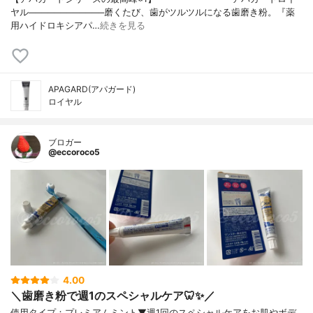
ヤル────────────磨くたび、歯がツルツルになる歯磨き粉。『薬
用ハイドロキシアパ…
続きを見る
APAGARD(アパガード)
ロイヤル
ブロガー
@eccoroco5
4.00
＼歯磨き粉で週1のスペシャルケア🦷✨／
使用タイプ：プレミアムミント⁡⁡▼⁡⁡⁡週1回のスペシャルケアをお肌やボデ