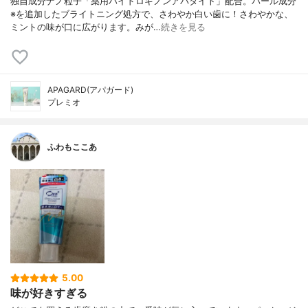
独自成分ナノ粒子「薬用ハイドロキノンアパタイト」配合。パール成分
※を追加したブライトニング処方で、さわやか白い歯に！さわやかな、
ミントの味が口に広がります。みが…
続きを見る
APAGARD(アパガード)
プレミオ
ふわもここあ
5.00
味が好きすぎる