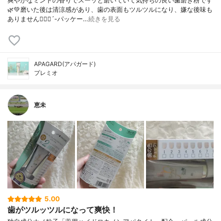
爽やかなミントの香りでスーッと磨いていて気持ちの良い歯磨き粉です
🌿💚磨いた後は清涼感があり、歯の表面もツルツルになり、嫌な後味も
ありません🙋🏻‍♀️´-パッケー…
続きを見る
APAGARD(アパガード)
プレミオ
恵未
5.00
歯がツルッツルになって爽快！