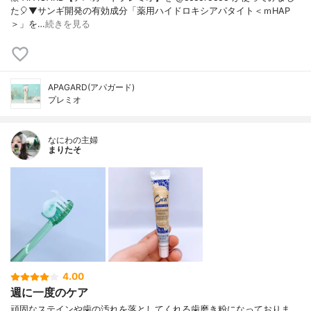
た🎈⁡⁡⁡⁡▼⁡サンギ開発の有効成分「薬用ハイドロキシアパタイト＜ｍHAP
＞」を…
続きを見る
APAGARD(アパガード)
プレミオ
なにわの主婦
まりたそ
4.00
週に一度のケア
頑固なステインや歯の汚れを落としてくれる歯磨き粉になっておりま