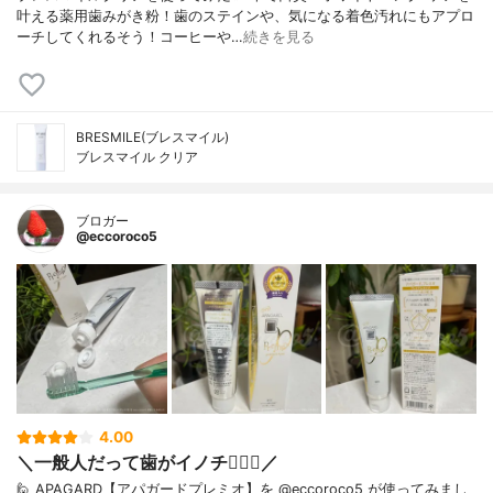
叶える薬用歯みがき粉！歯のステインや、気になる着色汚れにもアプロ
ーチしてくれるそう！コーヒーや…
続きを見る
BRESMILE(ブレスマイル)
ブレスマイル クリア
ブロガー
@eccoroco5
4.00
＼一般人だって歯がイノチ❤️‍🔥🦷／
🙋 APAGARD【アパガードプレミオ】を @eccoroco5 が使ってみまし