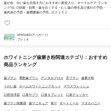
歯が命、白い歯を目指す方におすすめ✨殿堂入り、オーラルケア ランキ
ング1位 ◎効能・効果・歯を白くする・むし歯の発生及び進行の予防・
歯肉炎の予防・歯槽膿漏の予防…
続きを見る
APAGARD(アパガード)
プレミオ
ホワイトニング歯磨き粉関連カテゴリ：おすすめ
商品ランキング
歯ブラシ
電動歯ブラシ
デンタルフロス
舌ブラシ
歯磨き粉
うがい薬
ホームホワイトニングキット
マウスウォッシュ
口腔洗浄器
口臭サプリ
口臭タブレット
口臭チェッカー
歯ブラシ除菌器
歯マニキュア
青汁
オートミール
マヌカハニー