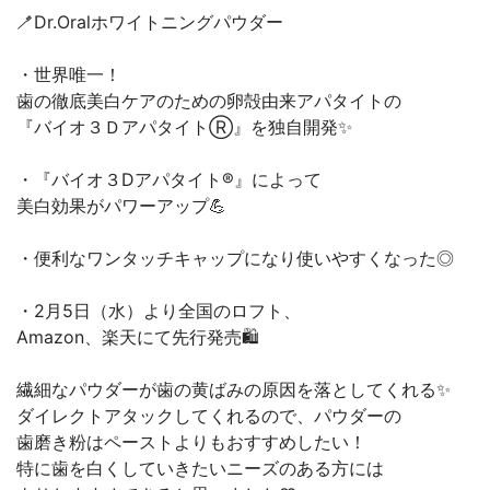
🪥Dr.Oralホワイトニングパウダー
・世界唯一！
歯の徹底美白ケアのための卵殻由来アパタイトの
『バイオ３ＤアパタイトⓇ』を独自開発✨
・『バイオ３Dアパタイト®』によって
美白効果がパワーアップ💪
・便利なワンタッチキャップになり使いやすくなった◎
・2月5日（水）より全国のロフト、
Amazon、楽天にて先行発売🛍️
繊細なパウダーが歯の黄ばみの原因を落としてくれる✨
ダイレクトアタックしてくれるので、パウダーの
歯磨き粉はペーストよりもおすすめしたい！
特に歯を白くしていきたいニーズのある方には