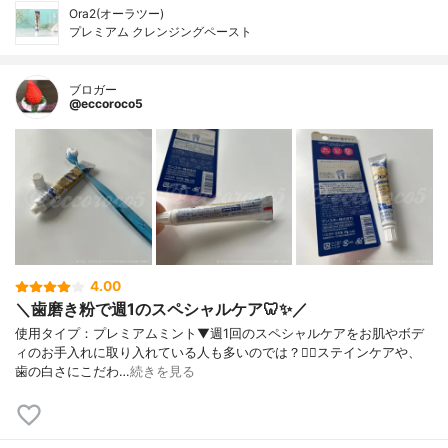
Ora2(オーラツー)
プレミアム クレンジングペースト
ブロガー
@eccoroco5
4.00
＼歯磨き粉で週1のスペシャルケア🦷✨／
使用タイプ：プレミアムミント⁡⁡▼⁡⁡⁡週1回のスペシャルケアをお肌やボデ
ィのお手入れに取り入れている人も多いのでは？💆‍♀️⁡ステインケアや、
歯の白さにこだわ…
続きを見る