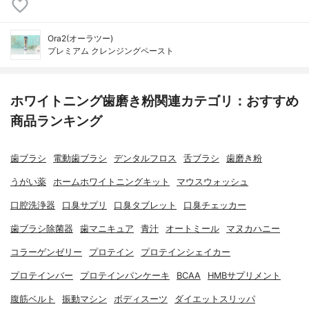
Ora2(オーラツー)
プレミアム クレンジングペースト
ホワイトニング歯磨き粉関連カテゴリ：おすすめ
商品ランキング
歯ブラシ
電動歯ブラシ
デンタルフロス
舌ブラシ
歯磨き粉
うがい薬
ホームホワイトニングキット
マウスウォッシュ
口腔洗浄器
口臭サプリ
口臭タブレット
口臭チェッカー
歯ブラシ除菌器
歯マニキュア
青汁
オートミール
マヌカハニー
コラーゲンゼリー
プロテイン
プロテインシェイカー
プロテインバー
プロテインパンケーキ
BCAA
HMBサプリメント
腹筋ベルト
振動マシン
ボディスーツ
ダイエットスリッパ