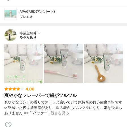
APAGARD(アパガード)
プレミオ
専業主婦🍒´-
ちゃんあり
4.00
爽やかなフレーバーで歯がツルツル
爽やかなミントの香りでスーッと磨いていて気持ちの良い歯磨き粉です
🌿💚磨いた後は清涼感があり、歯の表面もツルツルになり、嫌な後味も
ありません🙋🏻‍♀️´-パッケー…
続きを見る