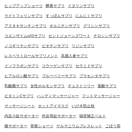
ヒップアップショーツ
酵素サプリ
イヌリンサプリ
ラクトフェリンサプリ
すっぽんサプリ
にんにくサプリ
アスタキサンチンサプリ
オルニチンサプリ
グリシンサプリ
コエンザイムq10サプリ
セントジョーンズワート
チロシンサプリ
ノコギリヤシサプリ
ビオチンサプリ
リジンサプリ
レスベラトロールサプリメント
高麗人参サプリ
イソフラボンサプリ
コラーゲンサプリ
セラミドサプリ
ヒアルロン酸サプリ
ブルーベリーサプリ
プラセンタサプリ
乳酸菌サプリ
女性ホルモンサプリ
チェストツリー
葉酸サプリ
ビタミンCサプリ
ハンディマッサージャー
フットマッサージャー
マッサージシート
ホットアイマスク
いびき防止枕
内反小趾サポーター
外反母趾サポーター
猫背矯正ベルト
膝サポーター
骨盤ショーツ
ゲルマニウムブレスレット
ごぼう茶