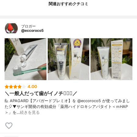
関連おすすめクチコミ
ブロガー
@eccoroco5
4.00
＼一般人だって歯がイノチ❤️‍🔥🦷／
🙋 APAGARD【アパガードプレミオ】を @eccoroco5 が使ってみまし
た🎈⁡⁡⁡⁡▼⁡サンギ開発の有効成分「薬用ハイドロキシアパタイト＜ｍHAP
＞」を…
続きを見る