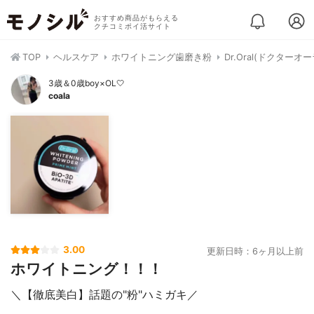
おすすめ商品がもらえる
クチコミポイ活サイト
TOP
ヘルスケア
ホワイトニング歯磨き粉
Dr.Oral(ドクター
3歳＆0歳boy×OL🤍
coala
3.00
更新日時：6ヶ月以上前
ホワイトニング！！！
＼【徹底美白】話題の"粉"ハミガキ／