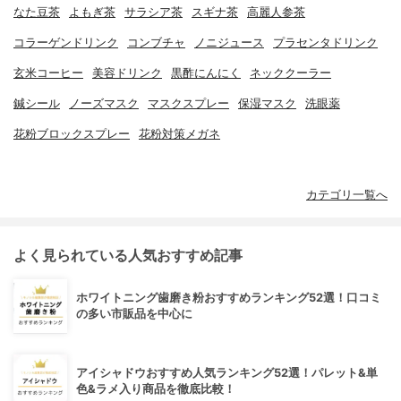
なた豆茶
よもぎ茶
サラシア茶
スギナ茶
高麗人参茶
コラーゲンドリンク
コンブチャ
ノニジュース
プラセンタドリンク
玄米コーヒー
美容ドリンク
黒酢にんにく
ネッククーラー
鍼シール
ノーズマスク
マスクスプレー
保湿マスク
洗眼薬
花粉ブロックスプレー
花粉対策メガネ
カテゴリ一覧へ
よく見られている人気おすすめ記事
ホワイトニング歯磨き粉おすすめランキング52選！口コミ
の多い市販品を中心に
アイシャドウおすすめ人気ランキング52選！パレット&単
色&ラメ入り商品を徹底比較！