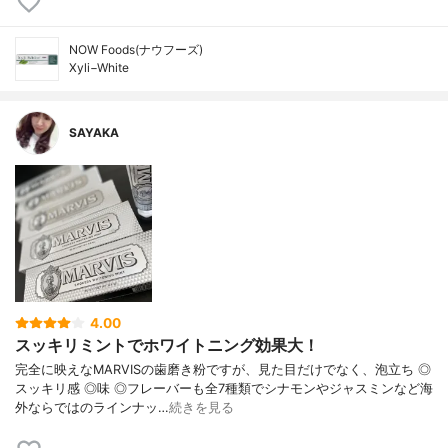
NOW Foods(ナウフーズ)
Xyli−White
SAYAKA
4.00
スッキリミントでホワイトニング効果大！
完全に映えなMARVISの歯磨き粉ですが、見た目だけでなく、泡立ち ◎
スッキリ感 ◎味 ◎フレーバーも全7種類でシナモンやジャスミンなど海
外ならではのラインナッ…
続きを見る