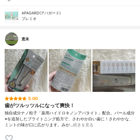
APAGARD(アパガード)
プレミオ
恵未
5.00
歯がツルッツルになって爽快！
独自成分ナノ粒子「薬用ハイドロキノンアパタイト」配合。パール成分
※を追加したブライトニング処方で、さわやか白い歯に！さわやかな、
ミントの味が口に広がります。みが…
続きを見る