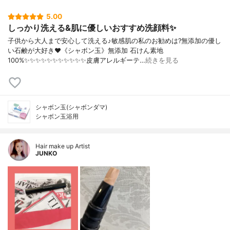
5.00
しっかり洗える&肌に優しいおすすめ洗顔料✨
子供から大人まで安心して洗える♪敏感肌の私のお勧めは?無添加の優し
い石鹸が大好き❤《シャボン玉》無添加 石けん素地
100%✨✨✨✨✨✨✨✨✨✨✨皮膚アレルギーテ…
続きを見る
シャボン玉(シャボンダマ)
シャボン玉浴用
Hair make up Artist
JUNKO