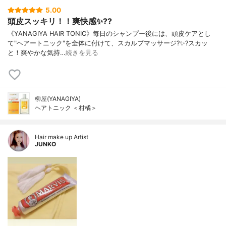
5.00
頭皮スッキリ！！爽快感✨??
《YANAGIYA HAIR TONIC》毎日のシャンプー後には、頭皮ケアとし
て"ヘアートニック"を全体に付けて、スカルプマッサージ?✨?スカッ
と！爽やかな気持…
続きを見る
柳屋(YANAGIYA)
ヘアトニック ＜柑橘＞
Hair make up Artist
JUNKO