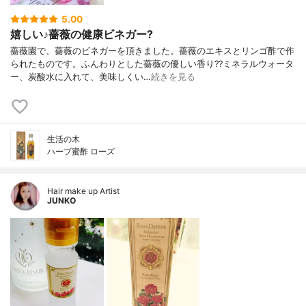
5.00
嬉しい♪薔薇の健康ビネガー?
薔薇園で、薔薇のビネガーを頂きました。薔薇のエキスとリンゴ酢で作
られたものです。ふんわりとした薔薇の優しい香り??ミネラルウォータ
ー、炭酸水に入れて、美味しくい…
続きを見る
生活の木
ハーブ蜜酢 ローズ
Hair make up Artist
JUNKO