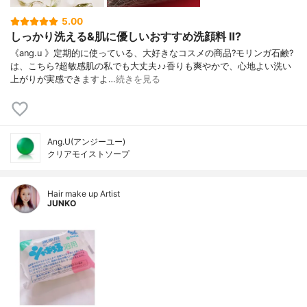
5.00
しっかり洗える&肌に優しいおすすめ洗顔料 Ⅱ?
《ang.u 》定期的に使っている、大好きなコスメの商品?モリンガ石鹸?
は、こちら?超敏感肌の私でも大丈夫♪♪香りも爽やかで、心地よい洗い
上がりが実感できますよ…
続きを見る
Ang.U(アンジーユー)
クリアモイストソープ
Hair make up Artist
JUNKO