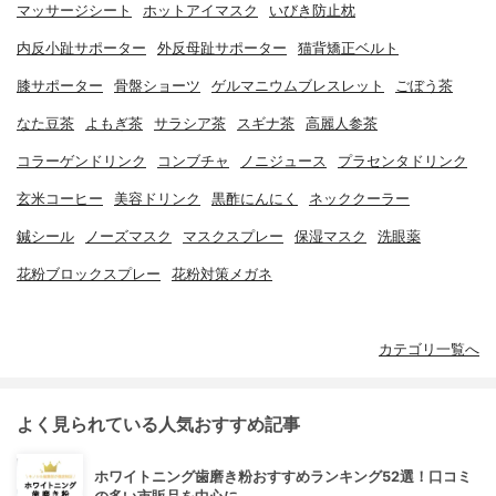
マッサージシート
ホットアイマスク
いびき防止枕
内反小趾サポーター
外反母趾サポーター
猫背矯正ベルト
膝サポーター
骨盤ショーツ
ゲルマニウムブレスレット
ごぼう茶
なた豆茶
よもぎ茶
サラシア茶
スギナ茶
高麗人参茶
コラーゲンドリンク
コンブチャ
ノニジュース
プラセンタドリンク
玄米コーヒー
美容ドリンク
黒酢にんにく
ネッククーラー
鍼シール
ノーズマスク
マスクスプレー
保湿マスク
洗眼薬
花粉ブロックスプレー
花粉対策メガネ
カテゴリ一覧へ
よく見られている人気おすすめ記事
ホワイトニング歯磨き粉おすすめランキング52選！口コミ