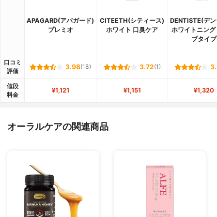
APAGARD(アパガード)
CITEETH(シティース)
DENTISTE(デ
プレミオ
ホワイト 口臭ケア
ホワイトニング
ブタイプ
口コミ
3.98
(18)
3.72
(1)
3
評価
値段
¥1,121
¥1,151
¥1,320
料金
オーラルケアの関連商品