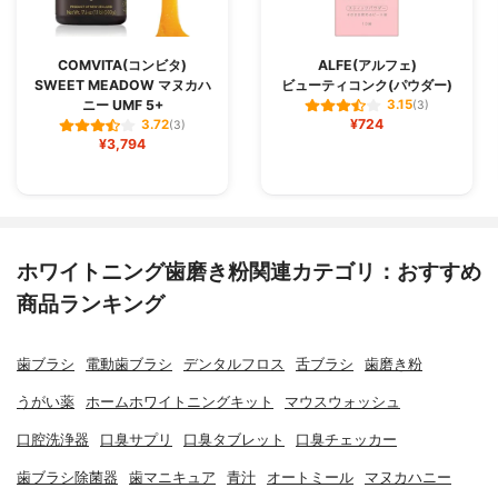
COMVITA(コンビタ)
ALFE(アルフェ)
SWEET MEADOW マヌカハ
ビューティコンク(パウダー)
ニー UMF 5+
3.15
(3)
¥724
3.72
(3)
¥3,794
ホワイトニング歯磨き粉関連カテゴリ：おすすめ
商品ランキング
歯ブラシ
電動歯ブラシ
デンタルフロス
舌ブラシ
歯磨き粉
うがい薬
ホームホワイトニングキット
マウスウォッシュ
口腔洗浄器
口臭サプリ
口臭タブレット
口臭チェッカー
歯ブラシ除菌器
歯マニキュア
青汁
オートミール
マヌカハニー