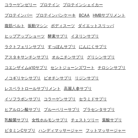
コラーゲンゼリー
プロテイン
プロテインシェイカー
プロテインバー
プロテインパンケーキ
BCAA
HMBサプリメント
腹筋ベルト
振動マシン
ボディスーツ
ダイエットスリッパ
ヒップアップショーツ
酵素サプリ
イヌリンサプリ
ラクトフェリンサプリ
すっぽんサプリ
にんにくサプリ
アスタキサンチンサプリ
オルニチンサプリ
グリシンサプリ
コエンザイムq10サプリ
セントジョーンズワート
チロシンサプリ
ノコギリヤシサプリ
ビオチンサプリ
リジンサプリ
レスベラトロールサプリメント
高麗人参サプリ
イソフラボンサプリ
コラーゲンサプリ
セラミドサプリ
ヒアルロン酸サプリ
ブルーベリーサプリ
プラセンタサプリ
乳酸菌サプリ
女性ホルモンサプリ
チェストツリー
葉酸サプリ
ビタミンCサプリ
ハンディマッサージャー
フットマッサージャー