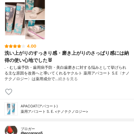
4.00
洗い上がりのすっきり感・磨き上がりのさっぱり感には納
得の使い心地でした🐰
.・むし歯予防・歯周病予防・美白歯磨きに対する悩みとして挙げられ
る主な原因を改善へと導いてくれるヤクルト 薬用アパコート S.E〈ナノ
テクノロジー〉は薬用成分で…
続きを見る
APACOAT(アパコート)
薬用アパコート S. E. <ナノテクノロジー>
ブロガー
@eccoroco5