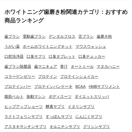
ホワイトニング歯磨き粉関連カテゴリ：おすすめ
商品ランキング
歯ブラシ
電動歯ブラシ
デンタルフロス
舌ブラシ
歯磨き粉
うがい薬
ホームホワイトニングキット
マウスウォッシュ
口腔洗浄器
口臭サプリ
口臭タブレット
口臭チェッカー
歯ブラシ除菌器
歯マニキュア
青汁
オートミール
マヌカハニー
コラーゲンゼリー
プロテイン
プロテインシェイカー
プロテインバー
プロテインパンケーキ
BCAA
HMBサプリメント
腹筋ベルト
振動マシン
ボディスーツ
ダイエットスリッパ
ヒップアップショーツ
酵素サプリ
イヌリンサプリ
ラクトフェリンサプリ
すっぽんサプリ
にんにくサプリ
アスタキサンチンサプリ
オルニチンサプリ
グリシンサプリ