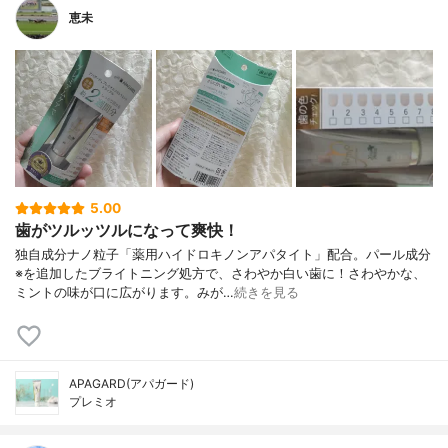
恵未
5.00
歯がツルッツルになって爽快！
独自成分ナノ粒子「薬用ハイドロキノンアパタイト」配合。パール成分
※を追加したブライトニング処方で、さわやか白い歯に！さわやかな、
ミントの味が口に広がります。みが…
続きを見る
APAGARD(アパガード)
プレミオ