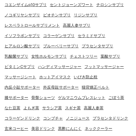
コエンザイムq10サプリ
セントジョーンズワート
チロシンサプリ
ノコギリヤシサプリ
ビオチンサプリ
リジンサプリ
レスベラトロールサプリメント
高麗人参サプリ
イソフラボンサプリ
コラーゲンサプリ
セラミドサプリ
ヒアルロン酸サプリ
ブルーベリーサプリ
プラセンタサプリ
乳酸菌サプリ
女性ホルモンサプリ
チェストツリー
葉酸サプリ
ビタミンCサプリ
ハンディマッサージャー
フットマッサージャー
マッサージシート
ホットアイマスク
いびき防止枕
内反小趾サポーター
外反母趾サポーター
猫背矯正ベルト
膝サポーター
骨盤ショーツ
ゲルマニウムブレスレット
ごぼう茶
なた豆茶
よもぎ茶
サラシア茶
スギナ茶
高麗人参茶
コラーゲンドリンク
コンブチャ
ノニジュース
プラセンタドリンク
玄米コーヒー
美容ドリンク
黒酢にんにく
ネッククーラー