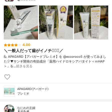
4.00
＼一般人だって歯がイノチ❤️‍🔥🦷／
🙋 APAGARD【アパガードプレミオ】を @eccoroco5 が使ってみまし
た🎈⁡⁡⁡⁡▼⁡サンギ開発の有効成分「薬用ハイドロキシアパタイト＜ｍHAP
＞」を…
続きを見る
APAGARD(アパガード)
プレミオ
なにわの主婦
まりたそ