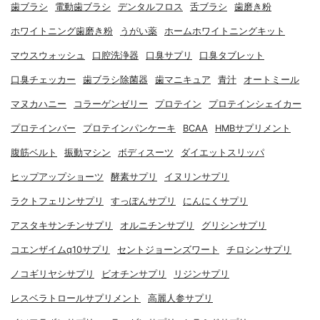
歯ブラシ
電動歯ブラシ
デンタルフロス
舌ブラシ
歯磨き粉
ホワイトニング歯磨き粉
うがい薬
ホームホワイトニングキット
マウスウォッシュ
口腔洗浄器
口臭サプリ
口臭タブレット
口臭チェッカー
歯ブラシ除菌器
歯マニキュア
青汁
オートミール
マヌカハニー
コラーゲンゼリー
プロテイン
プロテインシェイカー
プロテインバー
プロテインパンケーキ
BCAA
HMBサプリメント
腹筋ベルト
振動マシン
ボディスーツ
ダイエットスリッパ
ヒップアップショーツ
酵素サプリ
イヌリンサプリ
ラクトフェリンサプリ
すっぽんサプリ
にんにくサプリ
アスタキサンチンサプリ
オルニチンサプリ
グリシンサプリ
コエンザイムq10サプリ
セントジョーンズワート
チロシンサプリ
ノコギリヤシサプリ
ビオチンサプリ
リジンサプリ
レスベラトロールサプリメント
高麗人参サプリ