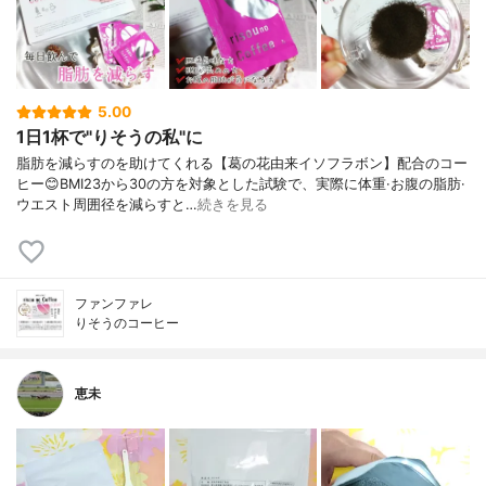
5.00
1日1杯で"りそうの私"に
脂肪を減らすのを助けてくれる【葛の花由来イソフラボン】配合のコー
ヒー😊BMI23から30の方を対象とした試験で、実際に体重·お腹の脂肪·
ウエスト周囲径を減らすと…
続きを見る
ファンファレ
りそうのコーヒー
恵未