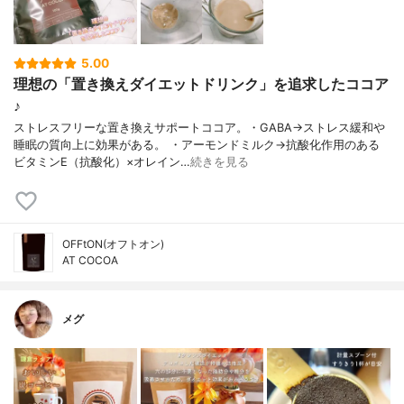
5.00
理想の「置き換えダイエットドリンク」を追求したココア
♪
ストレスフリーな置き換えサポートココア。・GABA→ストレス緩和や
睡眠の質向上に効果がある。 ・アーモンドミルク→抗酸化作用のある
ビタミンE（抗酸化）×オレイン…
続きを見る
OFFtON(オフトオン)
AT COCOA
メグ