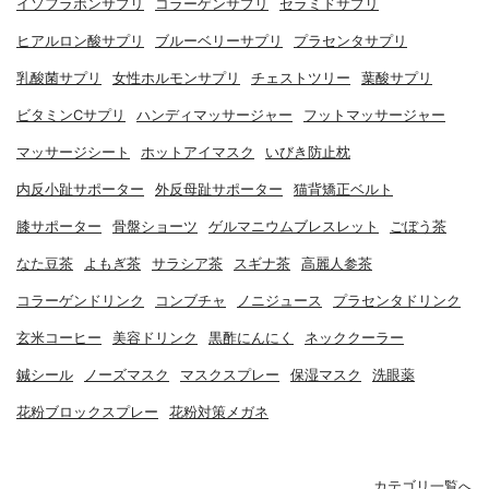
イソフラボンサプリ
コラーゲンサプリ
セラミドサプリ
ヒアルロン酸サプリ
ブルーベリーサプリ
プラセンタサプリ
乳酸菌サプリ
女性ホルモンサプリ
チェストツリー
葉酸サプリ
ビタミンCサプリ
ハンディマッサージャー
フットマッサージャー
マッサージシート
ホットアイマスク
いびき防止枕
内反小趾サポーター
外反母趾サポーター
猫背矯正ベルト
膝サポーター
骨盤ショーツ
ゲルマニウムブレスレット
ごぼう茶
なた豆茶
よもぎ茶
サラシア茶
スギナ茶
高麗人参茶
コラーゲンドリンク
コンブチャ
ノニジュース
プラセンタドリンク
玄米コーヒー
美容ドリンク
黒酢にんにく
ネッククーラー
鍼シール
ノーズマスク
マスクスプレー
保湿マスク
洗眼薬
花粉ブロックスプレー
花粉対策メガネ
カテゴリ一覧へ