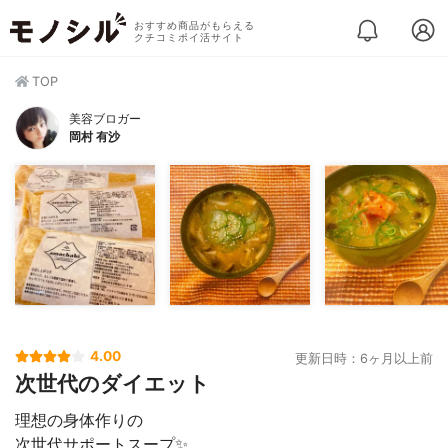
おすすめ商品がもらえる
クチコミポイ活サイト
TOP
美容ブロガー
岡村 有沙
4.00
更新日時：6ヶ月以上前
次世代のダイエット
理想の身体作りの
次世代サポートスープ✨