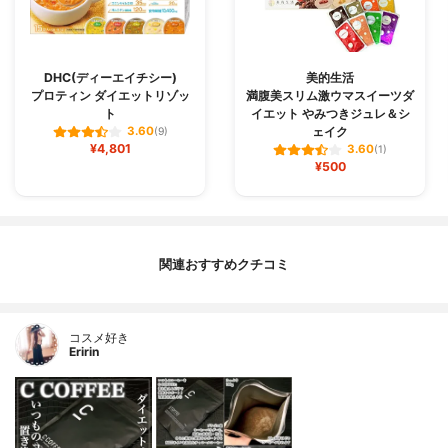
DHC(ディーエイチシー)
美的生活
プロティン ダイエットリゾッ
満腹美スリム激ウマスイーツダ
ト
イエット やみつきジュレ＆シ
ェイク
3.60
(9)
¥4,801
3.60
(1)
¥500
関連おすすめクチコミ
コスメ好き
Eririn