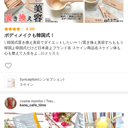
4.00
ボディメイクも韓国式！
\ 韓国式置き換え美容でダイエットしたい〜！/⁡置き換え美容すらももう
韓国よ韓国式だけど日本産よ⁡⁡ブランド名 スケイン商品名スケイン⁡⁡体も
心も整えて人生をよ…
続きを見る
Synception(シンセプション)
スケイン
cosme monitor / Trav…
kana_cafe_time