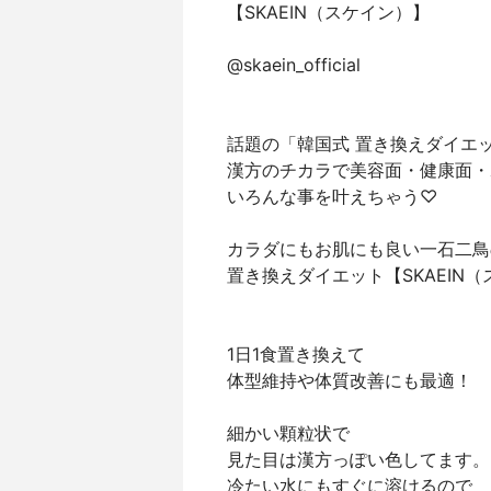
【SKAEIN（スケイン）】
@skaein_official
話題の「韓国式 置き換えダイエ
漢方のチカラで美容面・健康面・
いろんな事を叶えちゃう♡
カラダにもお肌にも良い一石二鳥
置き換えダイエット【SKAEIN
1日1食置き換えて
体型維持や体質改善にも最適！
細かい顆粒状で
見た目は漢方っぽい色してます。
冷たい水にもすぐに溶けるので