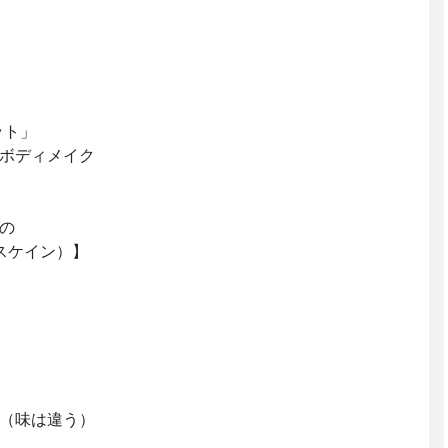
ット」
ボディメイク
の
（スケイン）】
（味は違う）