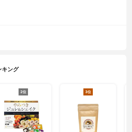
ンキング
2位
3位