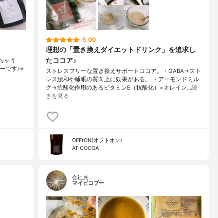
5.00
理想の「置き換えダイエットドリンク」を追求し
たココア♪
きちゃう
です♪⭐️
ストレスフリーな置き換えサポートココア。・GABA→スト
レス緩和や睡眠の質向上に効果がある。 ・アーモンドミル
ク→抗酸化作用のあるビタミンE（抗酸化）×オレイン…
続
きを見る
OFFtON(オフトオン)
AT COCOA
会社員
マイピコブー