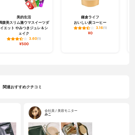
美的生活
鎌倉ライフ
満腹美スリム激ウマスイーツダ
おいしい炭コーヒー
イエット やみつきジュレ＆シ
3.16
(1)
¥0
ェイク
3.60
(1)
¥500
関連おすすめクチコミ
会社員 / 美容モニター
みこ