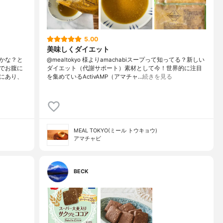
5.00
美味しくダイエット
かな？と
@mealtokyo 様よりamachabiスープって知ってる？新しい
でお腹に
ダイエット（代謝サポート）素材として今！世界的に注目
にあり、
を集めているActivAMP（アマチャ…
続きを見る
MEAL TOKYO(ミール トウキョウ)
アマチャビ
BECK