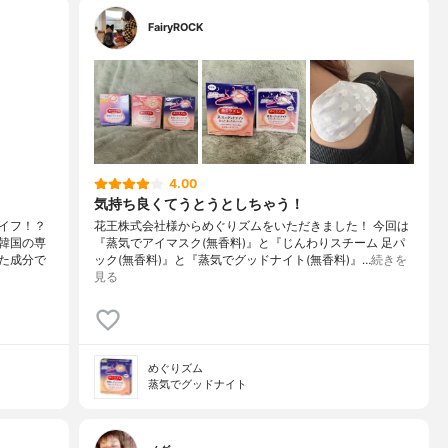
FairyROCK
4.00
気持ち良くてうとうとしちゃう！
イフ！？
花王株式会社様からめぐりズムをいただきました！ 今回は
韓国の専
『蒸気でアイマスク(無香料)』と『じんわりスチーム 足パ
た成分で
ック(無香料)』と『蒸気でグッドナイト(無香料)』…
続きを
見る
めぐりズム
蒸気でグッドナイト