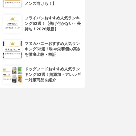
メンズ向けも！】
フライパンおすすめ人気ランキ
ング52選！【焦げ付かない・長
持ち！2026最新】
マヌカハニーおすすめ人気ラン
キング52選！味や栄養価の高さ
LADONNA(ラドンナ)
めぐりズム
を徹底比較・検証
ジュエリー ビューティーカッ
じんわりスチーム足パック
サ RX32-CA
3.15
(2)
ドッグフードおすすめ人気ラン
¥499
3.15
(1)
キング52選！無添加・アレルギ
¥1,650
ー対策商品を紹介