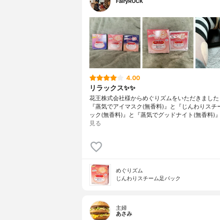
FairyROCK
4.00
リラックス✨✨
花王株式会社様からめぐりズムをいただきました
『蒸気でアイマスク(無香料)』と『じんわりスチ
ック(無香料)』と『蒸気でグッドナイト(無香料)
見る
めぐりズム
じんわりスチーム足パック
主婦
あさみ