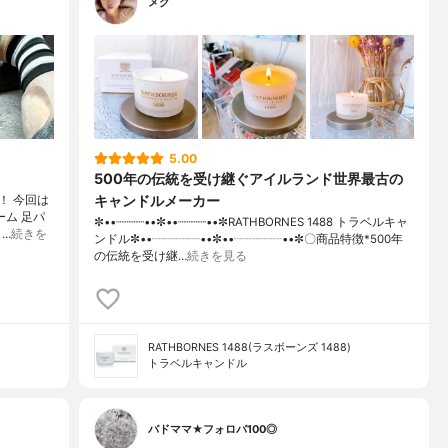
メグ
5.00
500年の伝統を受け継ぐアイルランド世界最古の
キャンドルメーカー
！ 今回は
ーム 足パ
✼••┈┈┈┈••✼••┈┈┈┈••✼RATHBORNES 1488 トラベルキャ
』…
続きを
ンドル✼••┈┈┈┈••✼••┈┈┈┈••✼〇商品特徴*500年
の伝統を受け継…
続きを見る
RATHBORNES 1488(ラスボーンズ 1488)
トラベルキャンドル
バドママ★フォロバ100◎