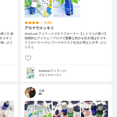
4.00
アロマでスッキリ
の香り】画
AmeLuck アメラックズキリラローラー【シトラスの香り】
すズキリ
画期的なアイテム！アロマで憂鬱な気分を吹き飛ばすズキ
手軽…
続き
リラローラー♪テレワークやマスク生活が増えた今手…
続き
を見る
Ameluck(アメラック)
ズキリラローラー
主婦
kh