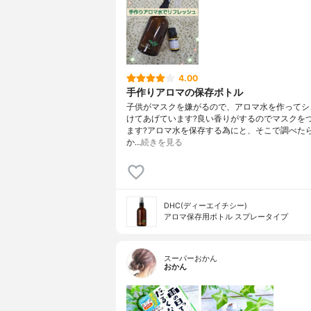
4.00
手作りアロマの保存ボトル
子供がマスクを嫌がるので、アロマ水を作ってシ
けてあげています?良い香りがするのでマスクを
ます?アロマ水を保存する為にと、そこで調べた
か…
続きを見る
DHC(ディーエイチシー)
アロマ保存用ボトル スプレータイプ
スーパーおかん
おかん