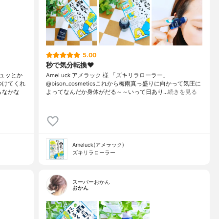
5.00
秒で気分転換❤️
ュッとか
AmeLuck アメラック 様 「ズキリラローラー」
つけてくれ
@bison_cosmeticsこれから梅雨真っ盛りに向かって気圧に
らなかな
よってなんだか身体がだる～～いって日あり…
続きを見る
Ameluck(アメラック)
ズキリラローラー
スーパーおかん
おかん