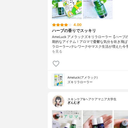
4.00
ハーブの香りでスッキリ
AmeLuck アメラックズキリラローラー【ハーブ
期的なアイテム！アロマで憂鬱な気分を吹き飛ば
ラローラー♪テレワークやマスク生活が増えた今
を見る
Ameluck(アメラック)
ズキリラローラー
スキンケア&ヘアケアマニア大学生
ぎんむぎ