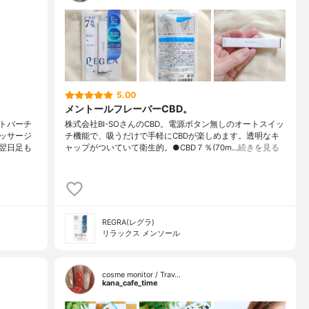
5.00
メントールフレーバーCBD。
トバーチ
株式会社BI-SOさんのCBD。電源ボタン無しのオートスイッ
ッサージ
チ機能で、吸うだけで手軽にCBDが楽しめます。透明なキ
翌日足も
ャップがついていて衛生的。●CBD７％(70m…
続きを見る
REGRA(レグラ)
リラックス メンソール
cosme monitor / Trav…
kana_cafe_time