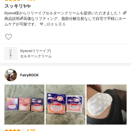
スッキリ✨✨
lilyeve様からリリーイブセルターンクリームを提供いただきました！ 🌈
商品説明🌈高価なリフティング、脂肪分解注射なしで自宅で手軽にホー
ムケアが可能です。 💚…
続きを見る
lilyeve(リリーイブ)
セルターンクリーム
FairyROCK
4.00