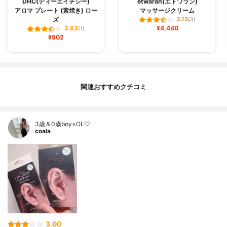
DHC(ディーエイチシー)
etwaran(エトワラン)
アロマ プレート (素焼き) ロー
マッサージクリーム
ズ
3.15
(3)
¥4,440
3.63
(1)
¥902
関連おすすめクチコミ
3歳＆0歳boy×OL🤍
coala
3.00