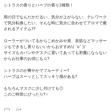
シトラスの香りとハーブの香り2種類！
雨の日でなんだかだるい、気分が上がらない、テレワーク
で気分転換したい、そんな時に気分に合わせてアロマで癒
されるアイテム??
ローラーがついてるからこめかみや肩、首筋などマッサー
ジもできるし香りもいいからおすすめ\( ˆoˆ )/
サイズもカバンやデスクに置いてあっても邪魔にならない
からお仕事のお供にも☺️?
シトラスのが爽やかでフルーティー?
ハーブはスーッとしてスッキリ感がある?
もちろんマスクに少し付けても◎
このご時世にぴったり?‍♀️