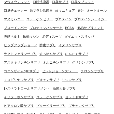
マウスウォッシュ
口腔洗浄器
口臭サプリ
口臭タブレット
口臭チェッカー
歯ブラシ除菌器
歯マニキュア
青汁
オートミール
マヌカハニー
コラーゲンゼリー
プロテイン
プロテインシェイカー
プロテインバー
プロテインパンケーキ
BCAA
HMBサプリメント
腹筋ベルト
振動マシン
ボディスーツ
ダイエットスリッパ
ヒップアップショーツ
酵素サプリ
イヌリンサプリ
ラクトフェリンサプリ
すっぽんサプリ
にんにくサプリ
アスタキサンチンサプリ
オルニチンサプリ
グリシンサプリ
コエンザイムq10サプリ
セントジョーンズワート
チロシンサプリ
ノコギリヤシサプリ
ビオチンサプリ
リジンサプリ
レスベラトロールサプリメント
高麗人参サプリ
イソフラボンサプリ
コラーゲンサプリ
セラミドサプリ
ヒアルロン酸サプリ
ブルーベリーサプリ
プラセンタサプリ