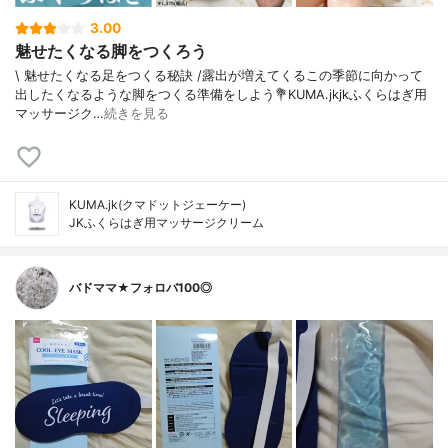
3.00
魅せたくなる脚をつくろう
\ 魅せたくなる足をつくる秘訣 /⁡⁡露出が増えてくるこの季節に向かって
出したくなるような脚をつくる準備をしよう⁡⁡💐KUMA.jkjkふくらはぎ用
マッサージク…
続きを見る
KUMA.jk(クマドットジェーケー)
JKふくらはぎ用マッサージクリーム
バドママ★フォロバ100◎