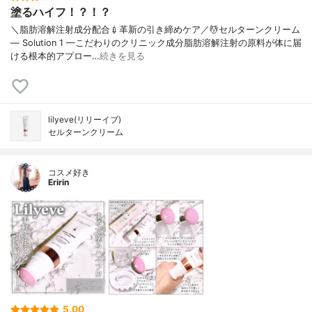
塗るハイフ！？！？
＼脂肪溶解注射成分配合💉革新の引き締めケア／💆セルターンクリーム
— Solution 1 —こだわりのクリニック成分脂肪溶解注射の原料が体に届
ける根本的アプロー…
続きを見る
lilyeve(リリーイブ)
セルターンクリーム
コスメ好き
Eririn
5.00