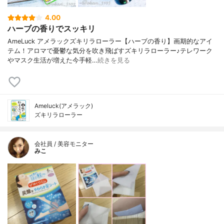
4.00
ハーブの香りでスッキリ
AmeLuck アメラックズキリラローラー【ハーブの香り】画期的なアイ
テム！アロマで憂鬱な気分を吹き飛ばすズキリラローラー♪テレワーク
やマスク生活が増えた今手軽…
続きを見る
Ameluck(アメラック)
ズキリラローラー
会社員 / 美容モニター
みこ