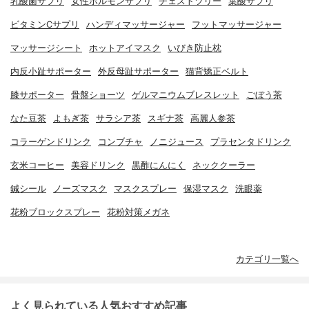
乳酸菌サプリ
女性ホルモンサプリ
チェストツリー
葉酸サプリ
ビタミンCサプリ
ハンディマッサージャー
フットマッサージャー
マッサージシート
ホットアイマスク
いびき防止枕
内反小趾サポーター
外反母趾サポーター
猫背矯正ベルト
膝サポーター
骨盤ショーツ
ゲルマニウムブレスレット
ごぼう茶
なた豆茶
よもぎ茶
サラシア茶
スギナ茶
高麗人参茶
コラーゲンドリンク
コンブチャ
ノニジュース
プラセンタドリンク
玄米コーヒー
美容ドリンク
黒酢にんにく
ネッククーラー
鍼シール
ノーズマスク
マスクスプレー
保湿マスク
洗眼薬
花粉ブロックスプレー
花粉対策メガネ
カテゴリ一覧へ
よく見られている人気おすすめ記事