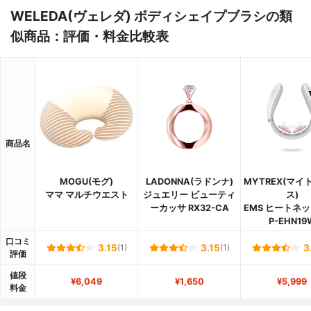
WELEDA(ヴェレダ) ボディシェイプブラシの類
似商品：評価・料金比較表
商品名
MOGU(モグ)
LADONNA(ラドンナ)
MYTREX(マイ
ママ マルチウエスト
ジュエリー ビューティ
ス)
ーカッサ RX32-CA
EMS ヒートネッ
P-EHN19
口コミ
3.15
(1)
3.15
(1)
3
評価
値段
¥6,049
¥1,650
¥5,999
料金