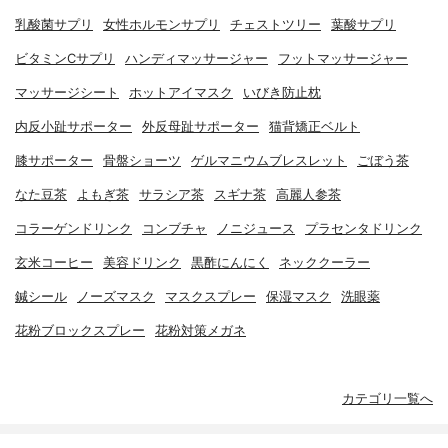
乳酸菌サプリ
女性ホルモンサプリ
チェストツリー
葉酸サプリ
ビタミンCサプリ
ハンディマッサージャー
フットマッサージャー
マッサージシート
ホットアイマスク
いびき防止枕
内反小趾サポーター
外反母趾サポーター
猫背矯正ベルト
膝サポーター
骨盤ショーツ
ゲルマニウムブレスレット
ごぼう茶
なた豆茶
よもぎ茶
サラシア茶
スギナ茶
高麗人参茶
コラーゲンドリンク
コンブチャ
ノニジュース
プラセンタドリンク
玄米コーヒー
美容ドリンク
黒酢にんにく
ネッククーラー
鍼シール
ノーズマスク
マスクスプレー
保湿マスク
洗眼薬
花粉ブロックスプレー
花粉対策メガネ
カテゴリ一覧へ