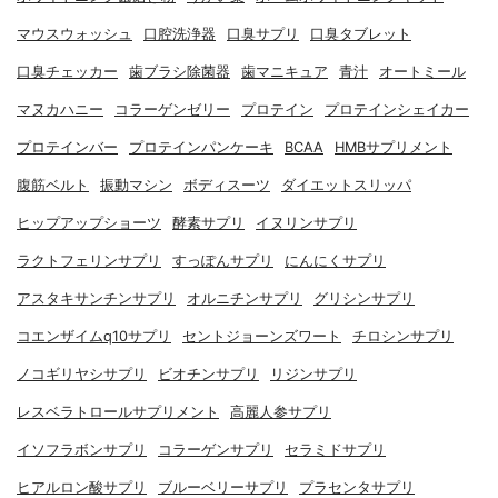
マウスウォッシュ
口腔洗浄器
口臭サプリ
口臭タブレット
口臭チェッカー
歯ブラシ除菌器
歯マニキュア
青汁
オートミール
マヌカハニー
コラーゲンゼリー
プロテイン
プロテインシェイカー
プロテインバー
プロテインパンケーキ
BCAA
HMBサプリメント
腹筋ベルト
振動マシン
ボディスーツ
ダイエットスリッパ
ヒップアップショーツ
酵素サプリ
イヌリンサプリ
ラクトフェリンサプリ
すっぽんサプリ
にんにくサプリ
アスタキサンチンサプリ
オルニチンサプリ
グリシンサプリ
コエンザイムq10サプリ
セントジョーンズワート
チロシンサプリ
ノコギリヤシサプリ
ビオチンサプリ
リジンサプリ
レスベラトロールサプリメント
高麗人参サプリ
イソフラボンサプリ
コラーゲンサプリ
セラミドサプリ
ヒアルロン酸サプリ
ブルーベリーサプリ
プラセンタサプリ