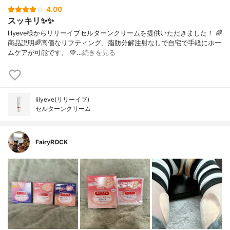
4.00
スッキリ✨✨
lilyeve様からリリーイブセルターンクリームを提供いただきました！ 🌈
商品説明🌈高価なリフティング、脂肪分解注射なしで自宅で手軽にホー
ムケアが可能です。 💚…
続きを見る
lilyeve(リリーイブ)
セルターンクリーム
FairyROCK