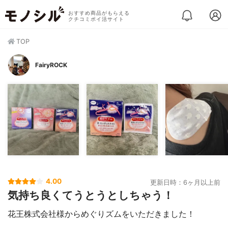
おすすめ商品がもらえる
クチコミポイ活サイト
TOP
FairyROCK
4.00
更新日時：6ヶ月以上前
気持ち良くてうとうとしちゃう！
花王株式会社様からめぐりズムをいただきました！