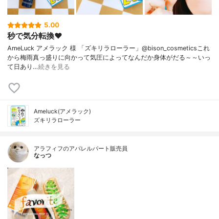
5.00
秒で気分転換❤️
AmeLuck アメラック 様 「ズキリラローラー」@bison_cosmeticsこれ
から梅雨真っ盛りに向かって気圧によってなんだか身体がだる～～いっ
て日あり…
続きを見る
Ameluck(アメラック)
ズキリラローラー
アラフィフのアパレルパート販売員
なっつ