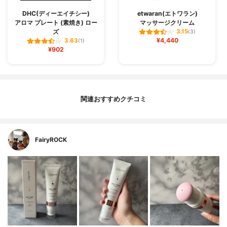
DHC(ディーエイチシー)
etwaran(エトワラン)
アロマ プレート (素焼き) ロー
マッサージクリーム
ズ
3.15
(3)
¥4,440
3.63
(1)
¥902
関連おすすめクチコミ
FairyROCK