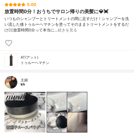
5.00
放置時間0分！おうちでサロン帰りの美髪に💎💓
いつものシャンプーとトリートメントの間に足すだけ！シャンプーを洗
い流した後トゥルーヘマチンを塗ってそのままトリートメントをするだ
け🙆‍♀️放置時間0分って本当に…
続きを見る
AT(アット)
トゥルーヘマチン
主婦
kh