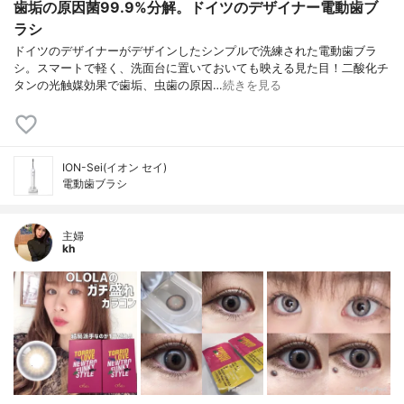
歯垢の原因菌99.9%分解。ドイツのデザイナー電動歯ブ
ラシ
ドイツのデザイナーがデザインしたシンプルで洗練された電動歯ブラ
シ。スマートで軽く、洗面台に置いておいても映える見た目！二酸化チ
タンの光触媒効果で歯垢、虫歯の原因…
続きを見る
ION-Sei(イオン セイ)
電動歯ブラシ
主婦
kh