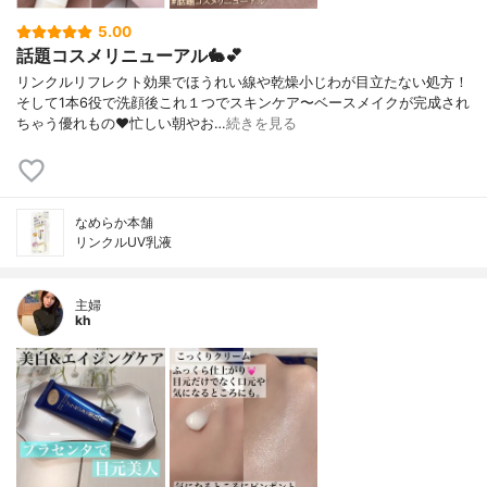
5.00
話題コスメリニューアル🐇💕
リンクルリフレクト効果でほうれい線や乾燥小じわが目立たない処方！
そして1本6役で洗顔後これ１つでスキンケア〜ベースメイクが完成され
ちゃう優れもの❤️忙しい朝やお…
続きを見る
なめらか本舗
リンクルUV乳液
主婦
kh