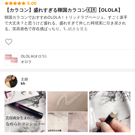
5.00
【カラコン】盛れすぎる韓国カラコン🇰🇷【OLOLA】
韓国カラコンでおすすめOLOLA！トリッドラブベージュ。すごく派手
で大丈夫？と思うけど盛れる。盛れすぎて外した時現実に引き戻され
る。笑高発色で存在感ばっちり。1…
続きを見る
OLOLA(オロラ)
オロラ
主婦
kh