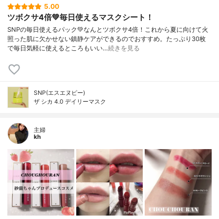
5.00
ツボクサ4倍💚毎日使えるマスクシート！
SNPの毎日使えるパック💚なんとツボクサ4倍！これから夏に向けて火
照った肌に欠かせない鎮静ケアができるのでおすすめ。たっぷり30枚
で毎日気軽に使えるところもいい…
続きを見る
SNP(エスエヌピー)
ザ シカ 4.0 デイリーマスク
主婦
kh