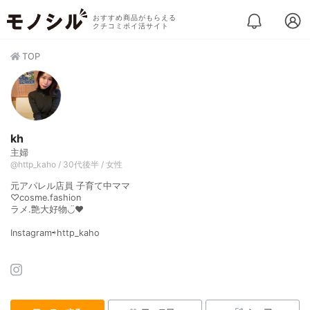
おすすめ商品がもらえる
クチコミポイ活サイト
TOP
kh
主婦
@http_kaho / 30代後半 / 女性
元アパレル店員 子育て中ママ
♡cosme.fashion
ラメ.艶大好物◡̈♥︎
Instagram⇨http_kaho