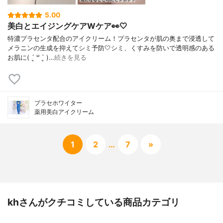
5.00
美白とエイジングケアWケア👀🤍
特濃プラセンタ配合のアイクリーム！プラセンタが肌の奥まで浸透して
メラニンの生成を抑えてシミ予防🤍シミ、くすみを防いで透明感のある
お肌に( ´͈ ᐜ `͈ )…
続きを見る
プラセホワイター
薬用美白アイクリーム
1
2
…
7
»
khさんがクチコミしている商品カテゴリ