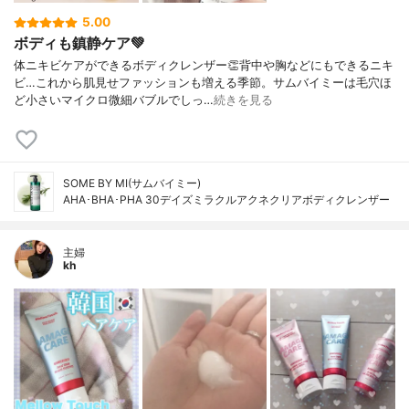
5.00
ボディも鎮静ケア💚
体ニキビケアができるボディクレンザー👏背中や胸などにもできるニキ
ビ…これから肌見せファッションも増える季節。サムバイミーは毛穴ほ
ど小さいマイクロ微細バブルでしっ…
続きを見る
SOME BY MI(サムバイミー)
AHA･BHA･PHA 30デイズミラクルアクネクリアボディクレンザー
主婦
kh