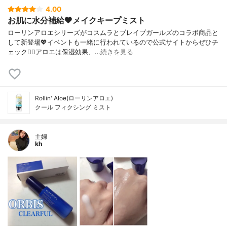
4.00
お肌に水分補給💙メイクキープミスト
ローリンアロエシリーズがコスムラとブレイブガールズのコラボ商品と
して新登場💖イベントも一緒に行われているので公式サイトからぜひチ
ェック🙆‍♀️アロエは保湿効果、…
続きを見る
Rollin' Aloe(ローリンアロエ)
クール フィクシング ミスト
主婦
kh