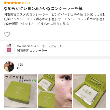
5.00
なめらかクレヨンみたいなコンシーラー✏️💓
湘南美容コスメのコンシーラー！ピンクベージュを今回はお試ししまし
た💓ピンクベージュ（明るめの肌色）サーモンベージュ（暗めの肌色）
の2色展開です☺️すんごく柔らか…
続きを見る
Co-medical+(シーオーメディカル)
湘南美容 コンシーラー
主婦
kh