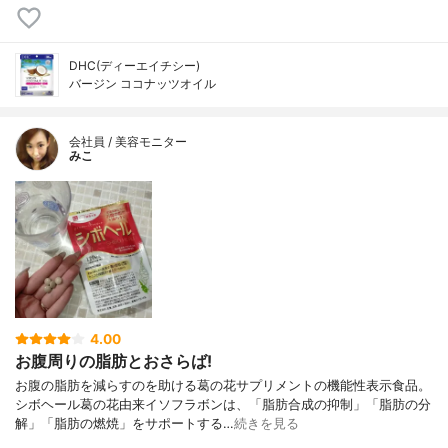
DHC(ディーエイチシー)
バージン ココナッツオイル
会社員 / 美容モニター
みこ
4.00
お腹周りの脂肪とおさらば!
お腹の脂肪を減らすのを助ける葛の花サプリメントの機能性表示食品。
シボヘール葛の花由来イソフラボンは、「脂肪合成の抑制」「脂肪の分
解」「脂肪の燃焼」をサポートする…
続きを見る