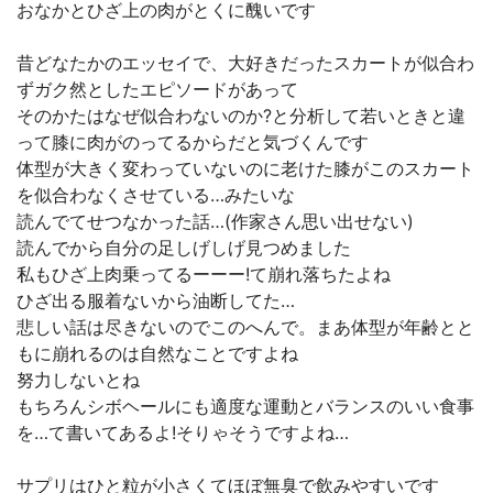
おなかとひざ上の肉がとくに醜いです
昔どなたかのエッセイで、大好きだったスカートが似合わ
ずガク然としたエピソードがあって
そのかたはなぜ似合わないのか?と分析して若いときと違
って膝に肉がのってるからだと気づくんです
体型が大きく変わっていないのに老けた膝がこのスカート
を似合わなくさせている…みたいな
読んでてせつなかった話…(作家さん思い出せない)
読んでから自分の足しげしげ見つめました
私もひざ上肉乗ってるーーー!て崩れ落ちたよね
ひざ出る服着ないから油断してた…
悲しい話は尽きないのでこのへんで。まあ体型が年齢とと
もに崩れるのは自然なことですよね
努力しないとね
もちろんシボヘールにも適度な運動とバランスのいい食事
を…て書いてあるよ!そりゃそうですよね…
サプリはひと粒が小さくてほぼ無臭で飲みやすいです