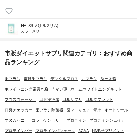
NALSRIM(ナルスリム)
カットスリー
市販ダイエットサプリ関連カテゴリ：おすすめ商
品ランキング
歯ブラシ
電動歯ブラシ
デンタルフロス
舌ブラシ
歯磨き粉
ホワイトニング歯磨き粉
うがい薬
ホームホワイトニングキット
マウスウォッシュ
口腔洗浄器
口臭サプリ
口臭タブレット
口臭チェッカー
歯ブラシ除菌器
歯マニキュア
青汁
オートミール
マヌカハニー
コラーゲンゼリー
プロテイン
プロテインシェイカー
プロテインバー
プロテインパンケーキ
BCAA
HMBサプリメント