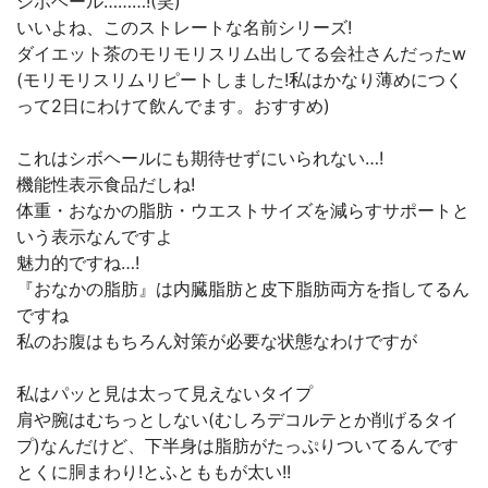
シボヘール………!(笑)
いいよね、このストレートな名前シリーズ!
ダイエット茶のモリモリスリム出してる会社さんだったw
(モリモリスリムリピートしました!私はかなり薄めにつく
って2日にわけて飲んでます。おすすめ)
これはシボヘールにも期待せずにいられない…!
機能性表示食品だしね!
体重・おなかの脂肪・ウエストサイズを減らすサポートと
いう表示なんですよ
魅力的ですね…!
『おなかの脂肪』は内臓脂肪と皮下脂肪両方を指してるん
ですね
私のお腹はもちろん対策が必要な状態なわけですが
私はパッと見は太って見えないタイプ
肩や腕はむちっとしない(むしろデコルテとか削げるタイ
プ)なんだけど、下半身は脂肪がたっぷりついてるんです
とくに胴まわり!とふとももが太い!!