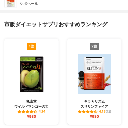
シボヘール
市販ダイエットサプリおすすめランキング
1位
2位
亀山堂
キラ★リズム
ワイルドマンゴーの力
スリリンファイア
4.14
4.13
(12)
¥980
¥980