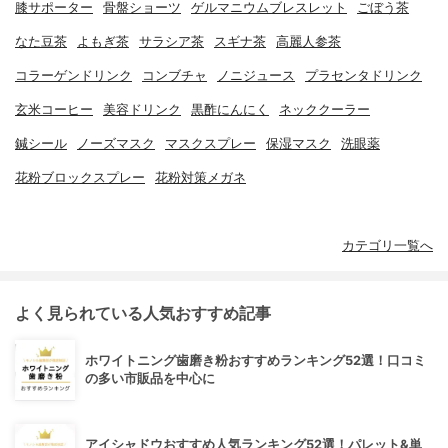
膝サポーター
骨盤ショーツ
ゲルマニウムブレスレット
ごぼう茶
なた豆茶
よもぎ茶
サラシア茶
スギナ茶
高麗人参茶
コラーゲンドリンク
コンブチャ
ノニジュース
プラセンタドリンク
玄米コーヒー
美容ドリンク
黒酢にんにく
ネッククーラー
鍼シール
ノーズマスク
マスクスプレー
保湿マスク
洗眼薬
花粉ブロックスプレー
花粉対策メガネ
カテゴリ一覧へ
よく見られている人気おすすめ記事
ホワイトニング歯磨き粉おすすめランキング52選！口コミ
の多い市販品を中心に
アイシャドウおすすめ人気ランキング52選！パレット&単