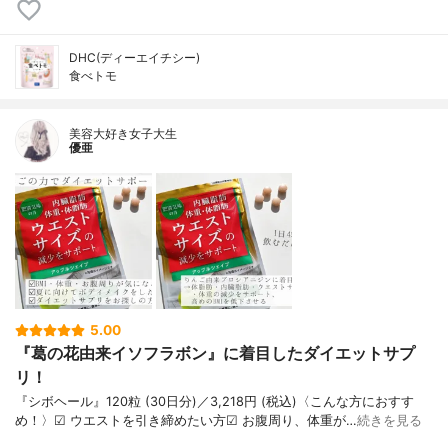
DHC(ディーエイチシー)
食べトモ
美容大好き女子大生
優亜
5.00
『葛の花由来イソフラボン』に着目したダイエットサプ
リ！
『シボヘール』120粒 (30日分)／3,218円 (税込)〈こんな方におすす
め！〉︎︎︎︎☑︎︎︎︎︎ ウエストを引き締めたい方︎︎︎︎☑︎ お腹周り、体重が…
続きを見る