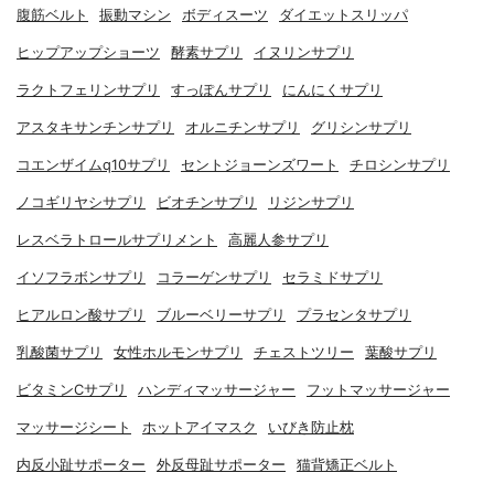
腹筋ベルト
振動マシン
ボディスーツ
ダイエットスリッパ
ヒップアップショーツ
酵素サプリ
イヌリンサプリ
ラクトフェリンサプリ
すっぽんサプリ
にんにくサプリ
アスタキサンチンサプリ
オルニチンサプリ
グリシンサプリ
コエンザイムq10サプリ
セントジョーンズワート
チロシンサプリ
ノコギリヤシサプリ
ビオチンサプリ
リジンサプリ
レスベラトロールサプリメント
高麗人参サプリ
イソフラボンサプリ
コラーゲンサプリ
セラミドサプリ
ヒアルロン酸サプリ
ブルーベリーサプリ
プラセンタサプリ
乳酸菌サプリ
女性ホルモンサプリ
チェストツリー
葉酸サプリ
ビタミンCサプリ
ハンディマッサージャー
フットマッサージャー
マッサージシート
ホットアイマスク
いびき防止枕
内反小趾サポーター
外反母趾サポーター
猫背矯正ベルト