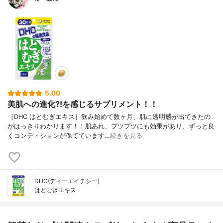
5.00
美肌への進化?!を感じるサプリメント！！
［DHC はとむぎエキス］飲み始めて数ヶ月、肌に透明感が出てきたの
がはっきりわかります！！肌あれ、プツプツにも効果があり、ずっと良
くコンディションが保てています…
続きを見る
DHC(ディーエイチシー)
はとむぎエキス