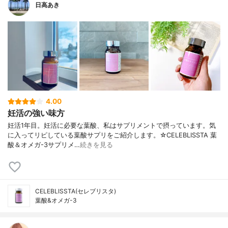
日高あき
4.00
妊活の強い味方
妊活1年目。妊活に必要な葉酸、私はサプリメントで摂っています。気
に入ってリピしている葉酸サプリをご紹介します。☆CELEBLISSTA 葉
酸＆オメガ-3サプリメ…
続きを見る
CELEBLISSTA(セレブリスタ)
葉酸&オメガ-3