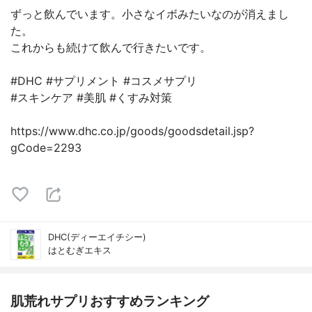
ずっと飲んでいます。小さなイボみたいなのが消えまし
た。
これからも続けて飲んで行きたいです。
#DHC #サプリメント #コスメサプリ
#スキンケア #美肌 #くすみ対策
https://www.dhc.co.jp/goods/goodsdetail.jsp?
gCode=2293
DHC(ディーエイチシー)
はとむぎエキス
肌荒れサプリおすすめランキング