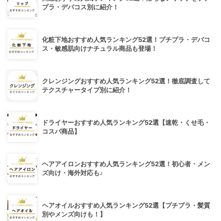
プラ・デパコス別に紹介！
化粧下地おすすめ人気ランキング52選！プチプラ・デパコ
ス・敏感肌向けナチュラル商品も登場！
クレンジングおすすめ人気ランキング52選！徹底調査して
テクスチャータイプ別に紹介！
ドライヤーおすすめ人気ランキング52選【速乾・くせ毛・
コスパ商品】
ヘアアイロンおすすめ人気ランキング52選！初心者・メン
ズ向け・海外対応も♪
ヘアオイルおすすめ人気ランキング52選【プチプラ・髪質
別やメンズ向けも！】