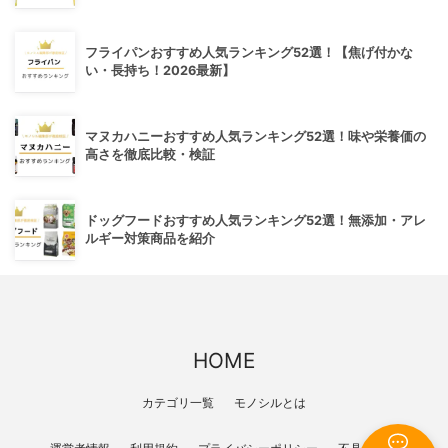
フライパンおすすめ人気ランキング52選！【焦げ付かな
い・長持ち！2026最新】
マヌカハニーおすすめ人気ランキング52選！味や栄養価の
高さを徹底比較・検証
ドッグフードおすすめ人気ランキング52選！無添加・アレ
ルギー対策商品を紹介
HOME
カテゴリ一覧
モノシルとは