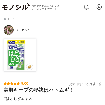
おすすめ商品がもらえる
クチコミポイ活サイト
TOP
え～ちゃん
5.00
更新日時：6ヶ月以上前
美肌キープの秘訣はハトムギ！
#はとむぎエキス