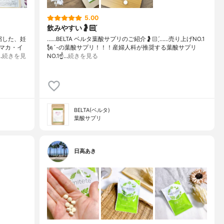
5.00
飲みやすい🤰🏻 ̖́
凝縮した、妊
……⁡⁡BELTA ベルタ⁡⁡葉酸サプリ⁡⁡のご紹介🤰🏻 ̖́⁡⁡……⁡⁡売り上げNO.1
マカ・イ
🗽´-⁡⁡の葉酸サプリ！！！⁡⁡産婦人科が推奨する葉酸サプリ
…
続きを見
NO.1☝…
続きを見る
BELTA(ベルタ)
葉酸サプリ
日高あき