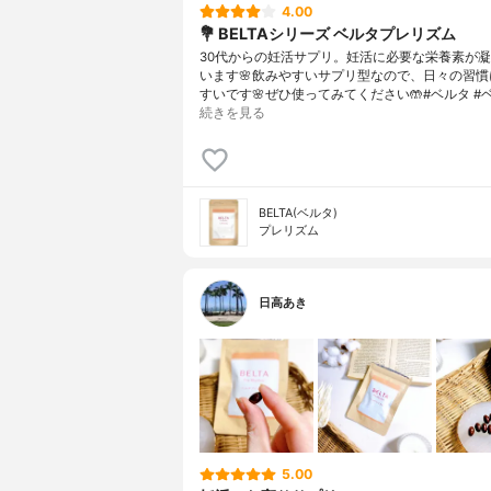
4.00
💐 BELTAシリーズ ベルタプレリズム
30代からの妊活サプリ。妊活に必要な栄養素が
います🌸飲みやすいサプリ型なので、日々の習慣
すいです🌸ぜひ使ってみてください🤲#ベルタ #
続きを見る
BELTA(ベルタ)
プレリズム
日高あき
5.00