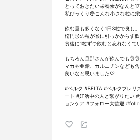
とっておきたい栄養素がなんと1
私びっくり😳こんな小さな粒に
飲む量も多くなく1日3粒で良し。
楕円形の粒が喉に引っかからず飲
食後に1粒ずつ飲むと忘れなくてい
もちろん旦那さんが飲んでも👌👌
マカや亜鉛、カルニチンなども含
良いなと思いました♡
#ベルタ #BELTA #ベルタプレ
ート #妊活中の人と繋がりたい #
ョンケア #フォロー大歓迎 #follo