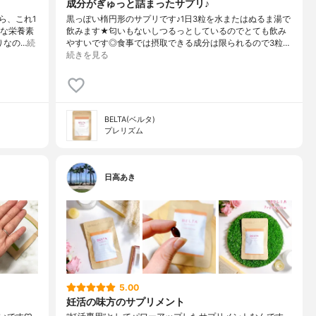
成分がぎゅっと詰まったサプリ♪
ら、これ1
黒っぽい楕円形のサプリです♪1日3粒を水またはぬるま湯で
要な栄養素
飲みます★匂いもないしつるっとしているのでとても飲み
りなの…
続
やすいです◎食事では摂取できる成分は限られるので3粒…
続きを見る
BELTA(ベルタ)
プレリズム
日高あき
5.00
妊活の味方のサプリメント