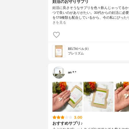
妊活のお守りサプリ
妊活に良さそうなサプリを色々飲んじゃってるか
つで良いのがありがたい。30代からの妊活に必
を179種類も配合しているから、今の私にぴった
きを見る
BELTA(ベルタ)
プレリズム
an＊°
3.00
おすすめサプリ♪