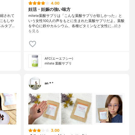
4.00
妊活・妊娠の強い味方
凝縮されて
mitete葉酸サプリは「こんな葉酸サプリが欲しかった」と
にもしや
いう女性100人の声をもとに生まれた葉酸サプリだよ。葉酸
ベルタプ…
を中心に鉄やカルシウム、各種ビタミンなど女性に…
続き
を見る
AFC(エーエフシー)
mitete 葉酸サプリ
an＊°
3.00