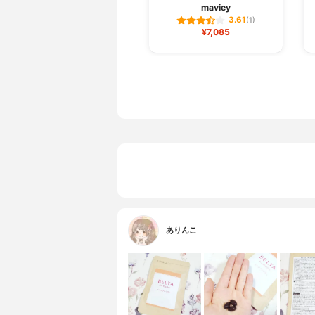
maviey
3.61
(1)
¥7,085
ありんこ