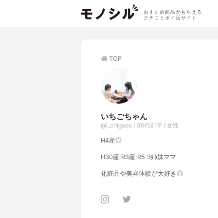
おすすめ商品がもらえる
クチコミポイ活サイト
TOP
いちごちゃん
@i_chigooo / 30代前半 / 女性
H4産◎
H30産:R3産:R5 3姉妹ママ
化粧品や美容体験が大好き◎