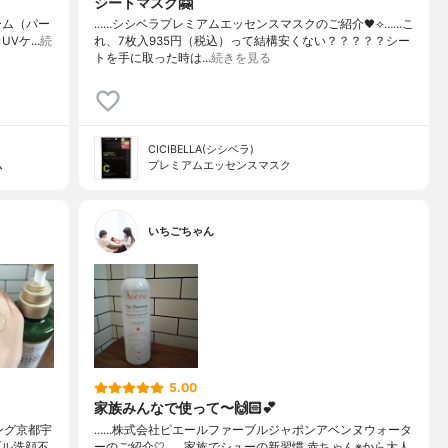
シートマスク🤗
リーム（パー
……⁡⁡シシベラ⁡⁡プレミアムエッセンスマスク⁡⁡のご紹介🖤⟡⁡⁡……⁡⁡こ
下地×UVケ…
続
れ、7枚入935円（税込）⁡⁡って結構安くない？？？？？⁡⁡⁡シー
トを手に取った時は…
続きを見る
CICIBELLA(シシベラ)
ム
プレミアムエッセンスマスク
いちごちゃん
5.00
家族みんなで使って〜🙌🏻💕
グ⁡⁡京都宇
……株式会社ピエールファーブルジャポンアベンヌウォータ
⁡ダブル洗顔不
ーのご紹介︎🤍……家族でシューの新習慣 赤ちゃん※から大人