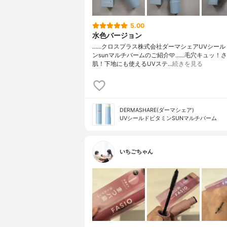
5.00
水色バージョン
……⁡⁡クロスプラス株式会社⁡⁡ダーマシェア⁡UVシー
ン⁡sunマルチバーム⁡⁡のご紹介️🩵⁡……⁡毛穴キュッ
肌！⁡⁡下地にも使えるUVステ…
続きを見る
DERMASHARE(ダーマシェア)
UVシールドビタミンSUNマルチバーム
いちごちゃん