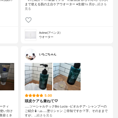
まで使える肌の土台ケアウオーター ※生後1ヶ月か…
続きを
見る
Avène(アベンヌ)
ウオーター
いちごちゃん
5.00
頭皮ケアも兼ねて♡
ーティ
……⁡⁡⁡ソーシャルテックBio Lucia -ビオルチア- シャンプー⁡の
で使い分け
ご紹介🧴‎◌𓈒𓐍⁡……⁡⁡⁡⁡塗りシャン ご存知ですか？⁡⁡⁡⁡字、そのままで
美容ミネ
すが、…
続きを見る