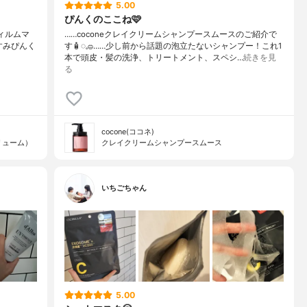
5.00
ぴんくのここね🩷️
 フィルムマ
……coconeクレイクリームシャンプースムースのご紹介で
⁡くすみぴんく
す🧴‎◌𓈒𓐍……少し前から話題の泡立たないシャンプー！これ1
本で頭皮・髪の洗浄、トリートメント、スペシ…
続きを見
る
cocone(ココネ)
リューム）
クレイクリームシャンプースムース
いちごちゃん
5.00