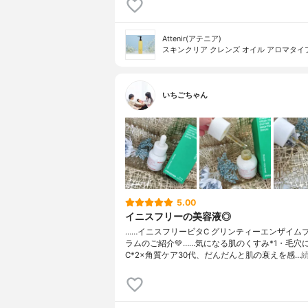
Attenir(アテニア)
スキンクリア クレンズ オイル アロマタイ
いちごちゃん
5.00
イニスフリーの美容液◎
……イニスフリービタC グリンティーエンザイムブ
ラムのご紹介💚……気になる肌のくすみ*1・毛穴
C*2×角質ケア30代、だんだんと肌の衰えを感…