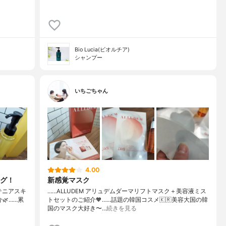
Bio Lucia(ビオルチア)
シャンプー
いちごちゃん
4.00
グ！
新感覚マスク
テニアスキ
……⁡⁡ALLUDEM アリュデム⁡⁡⁡ダーマリフトマスク＋美容液ミス
…⁡⁡⁡累
ト⁡セット⁡⁡のご紹介🧡⁡⁡……⁡⁡話題の韓国コスメ🇰🇷⁡⁡美容大国の韓
国のマスク大好き〜…
続きを見る