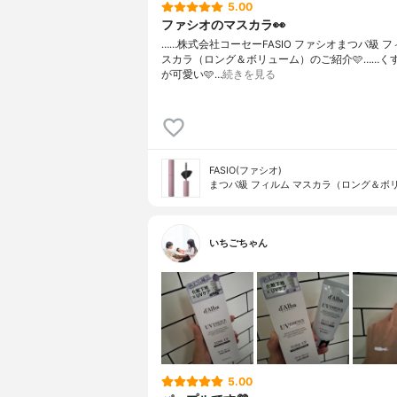
5.00
ファシオのマスカラ👀
……⁡⁡株式会社コーセー⁡⁡FASIO ファシオ⁡⁡まつパ級
スカラ⁡⁡（ロング＆ボリューム）⁡⁡のご紹介🩷️⁡⁡……⁡
が可愛い🩷️⁡⁡…
続きを見る
FASIO(ファシオ)
まつパ級 フィルム マスカラ（ロング＆ボ
いちごちゃん
5.00