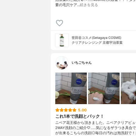
要の⁡毛穴ケア…
続きを見る
世田谷コスメ(Setagaya COSME)
クリアクレンジング 京都宇治茶葉
いちごちゃん
5.00
これ1本で洗顔とパック！
ニベア花王様から頂きました。ニベアクリアビュ
2WAY洗顔のご紹介♡……気になるザラつき具合
が出来るこちらの洗顔◎毎日の汚れは泡洗顔で！