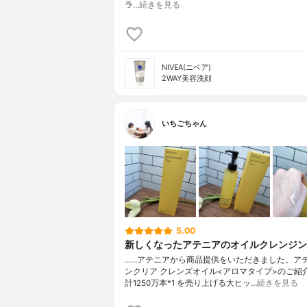
ラ…
続きを見る
NIVEA(ニベア)
2WAY美容洗顔
いちごちゃん
5.00
新しくなったアテニアのオイルクレンジン
……アテニアから商品提供をいただきました。ア
ンクリア クレンズオイル<アロマタイプ>のご紹介🌿‬…
計1250万本*1 を売り上げる⁡⁡大ヒッ…
続きを見る