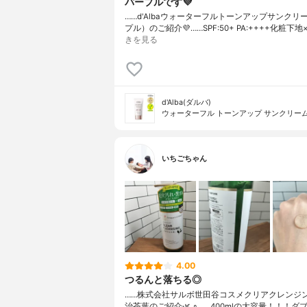
パープルです💜
……⁡⁡d'Alba⁡⁡ウォーターフルトーンアップ⁡⁡サンク
プル）⁡⁡のご紹介💜‪⁡⁡……⁡⁡SPF:50+ PA:++++⁡⁡⁡⁡化粧
きを見る
d'Alba(ダルバ)
ウォーターフル トーンアップ サンクリー
いちごちゃん
4.00
つるんと落ちる◎
……⁡⁡株式会社サルボ⁡⁡世田谷コスメ⁡⁡クリアクレンジン
治茶葉⁡⁡のご紹介🌿.∘⁡⁡……⁡⁡400mlの大容量！！！⁡