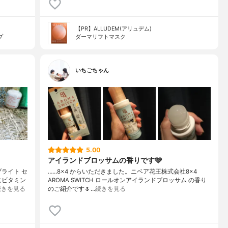
【PR】ALLUDEM(アリュデム)
プ
ダーマリフトマスク
いちごちゃん
5.00
アイランドブロッサムの香りです️🩵
ライト セ
……⁡⁡8×4 からいただきました。⁡⁡⁡⁡ニベア花王株式会社⁡⁡8×4
にビタミン
AROMA SWITCH ロールオン⁡⁡アイランドブロッサム の香り⁡⁡
続きを見る
のご紹介です🌷…
続きを見る