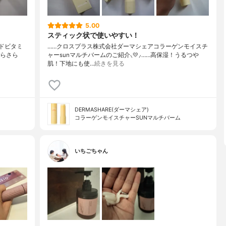
5.00
スティック状で使いやすい！
ルドビタミ
……⁡⁡クロスプラス株式会社⁡⁡ダーマシェア⁡⁡コラーゲンモイスチ
！さらさら
ャー⁡⁡sunマルチバーム⁡⁡のご紹介⸜💛⸝⁡⁡……⁡⁡高保湿！⁡⁡うるつや
肌！⁡⁡下地にも使…
続きを見る
DERMASHARE(ダーマシェア)
コラーゲンモイスチャーSUNマルチバーム
いちごちゃん