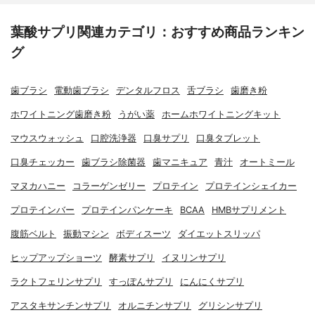
葉酸サプリ関連カテゴリ：おすすめ商品ランキン
グ
歯ブラシ
電動歯ブラシ
デンタルフロス
舌ブラシ
歯磨き粉
ホワイトニング歯磨き粉
うがい薬
ホームホワイトニングキット
マウスウォッシュ
口腔洗浄器
口臭サプリ
口臭タブレット
口臭チェッカー
歯ブラシ除菌器
歯マニキュア
青汁
オートミール
マヌカハニー
コラーゲンゼリー
プロテイン
プロテインシェイカー
プロテインバー
プロテインパンケーキ
BCAA
HMBサプリメント
腹筋ベルト
振動マシン
ボディスーツ
ダイエットスリッパ
ヒップアップショーツ
酵素サプリ
イヌリンサプリ
ラクトフェリンサプリ
すっぽんサプリ
にんにくサプリ
アスタキサンチンサプリ
オルニチンサプリ
グリシンサプリ