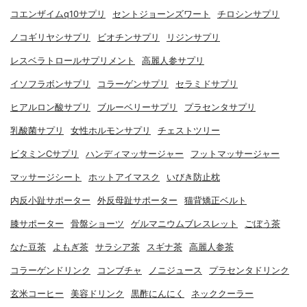
コエンザイムq10サプリ
セントジョーンズワート
チロシンサプリ
ノコギリヤシサプリ
ビオチンサプリ
リジンサプリ
レスベラトロールサプリメント
高麗人参サプリ
イソフラボンサプリ
コラーゲンサプリ
セラミドサプリ
ヒアルロン酸サプリ
ブルーベリーサプリ
プラセンタサプリ
乳酸菌サプリ
女性ホルモンサプリ
チェストツリー
ビタミンCサプリ
ハンディマッサージャー
フットマッサージャー
マッサージシート
ホットアイマスク
いびき防止枕
内反小趾サポーター
外反母趾サポーター
猫背矯正ベルト
膝サポーター
骨盤ショーツ
ゲルマニウムブレスレット
ごぼう茶
なた豆茶
よもぎ茶
サラシア茶
スギナ茶
高麗人参茶
コラーゲンドリンク
コンブチャ
ノニジュース
プラセンタドリンク
玄米コーヒー
美容ドリンク
黒酢にんにく
ネッククーラー