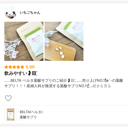
いちごちゃん
5.00
飲みやすい🤰🏻 ̖́
……⁡⁡BELTA ベルタ⁡⁡葉酸サプリ⁡⁡のご紹介🤰🏻 ̖́⁡⁡……⁡⁡売り上げNO.1🗽´-⁡⁡の葉酸
サプリ！！！⁡⁡産婦人科が推奨する葉酸サプリNO.1☝…
続きを見る
BELTA(ベルタ)
葉酸サプリ