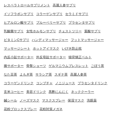
レスベラトロールサプリメント
高麗人参サプリ
イソフラボンサプリ
コラーゲンサプリ
セラミドサプリ
ヒアルロン酸サプリ
ブルーベリーサプリ
プラセンタサプリ
乳酸菌サプリ
女性ホルモンサプリ
チェストツリー
葉酸サプリ
ビタミンCサプリ
ハンディマッサージャー
フットマッサージャー
マッサージシート
ホットアイマスク
いびき防止枕
内反小趾サポーター
外反母趾サポーター
猫背矯正ベルト
膝サポーター
骨盤ショーツ
ゲルマニウムブレスレット
ごぼう茶
なた豆茶
よもぎ茶
サラシア茶
スギナ茶
高麗人参茶
コラーゲンドリンク
コンブチャ
ノニジュース
プラセンタドリンク
玄米コーヒー
美容ドリンク
黒酢にんにく
ネッククーラー
鍼シール
ノーズマスク
マスクスプレー
保湿マスク
洗眼薬
花粉ブロックスプレー
花粉対策メガネ