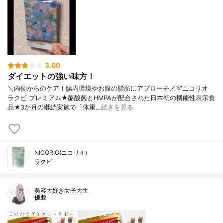
3.00
ダイエットの強い味方！
＼内側からのケア！腸内環境やお腹の脂肪にアプローチ／🫘ニコリオ
ラクビ プレミアム★酪酸菌とHMPAが配合された日本初の機能性表示食
品★3か月の継続実施で「体重…
続きを見る
NICORIO(ニコリオ)
ラクビ
美容大好き女子大生
優亜