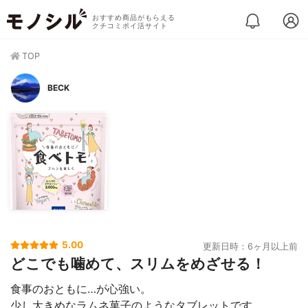
おすすめ商品がもらえる
クチコミポイ活サイト
TOP
BECK
5.00
更新日時：6ヶ月以上前
どこでも噛めて、スリムをめざせる！
食事のおともに…が心強い。
少し大きめなラムネ菓子のようなタブレットです。