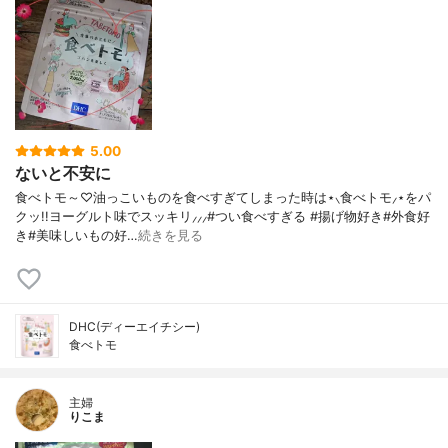
5.00
ないと不安に
食べトモ～♡油っこいものを食べすぎてしまった時は⋆⸜食べトモ⸝⋆をパ
クッ!!ヨーグルト味でスッキリ⸝⸝⸝#つい食べすぎる #揚げ物好き#外食好
き#美味しいもの好…
続きを見る
DHC(ディーエイチシー)
食べトモ
主婦
りこま