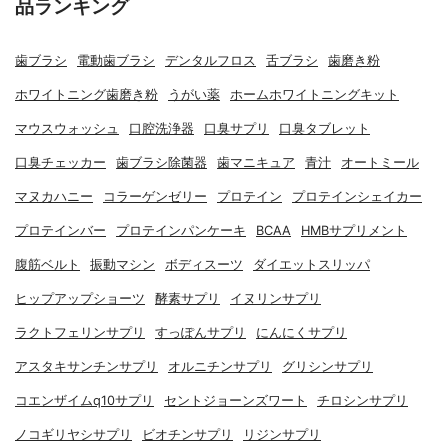
品ランキング
歯ブラシ
電動歯ブラシ
デンタルフロス
舌ブラシ
歯磨き粉
ホワイトニング歯磨き粉
うがい薬
ホームホワイトニングキット
マウスウォッシュ
口腔洗浄器
口臭サプリ
口臭タブレット
口臭チェッカー
歯ブラシ除菌器
歯マニキュア
青汁
オートミール
マヌカハニー
コラーゲンゼリー
プロテイン
プロテインシェイカー
プロテインバー
プロテインパンケーキ
BCAA
HMBサプリメント
腹筋ベルト
振動マシン
ボディスーツ
ダイエットスリッパ
ヒップアップショーツ
酵素サプリ
イヌリンサプリ
ラクトフェリンサプリ
すっぽんサプリ
にんにくサプリ
アスタキサンチンサプリ
オルニチンサプリ
グリシンサプリ
コエンザイムq10サプリ
セントジョーンズワート
チロシンサプリ
ノコギリヤシサプリ
ビオチンサプリ
リジンサプリ