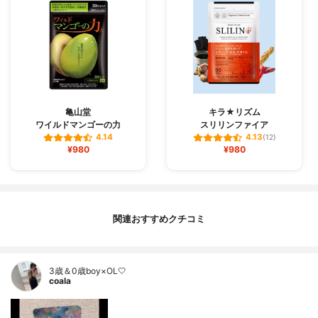
亀山堂
キラ★リズム
ワイルドマンゴーの力
スリリンファイア
4.14
4.13
(12)
¥980
¥980
関連おすすめクチコミ
3歳＆0歳boy×OL🤍
coala