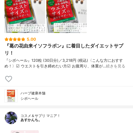
5.00
『葛の花由来イソフラボン』に着目したダイエットサプ
リ！
『シボヘール』120粒 (30日分)／3,218円 (税込)〈こんな方におすす
め！〉︎︎︎︎☑︎︎︎︎︎ ウエストを引き締めたい方︎︎︎︎☑︎ お腹周り、体重が…
続きを見る
ハーブ健康本舗
シボヘール
コスメ＆サプリ マニア！
あすかんち。