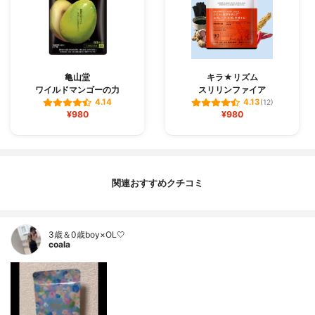
亀山堂
キラ★リズム
ワイルドマンゴーの力
スリリンファイア
4.14
4.13
(12)
¥980
¥980
関連おすすめクチコミ
3歳＆0歳boy×OL🤍
coala