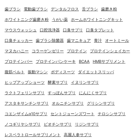
歯ブラシ
電動歯ブラシ
デンタルフロス
舌ブラシ
歯磨き粉
ホワイトニング歯磨き粉
うがい薬
ホームホワイトニングキット
マウスウォッシュ
口腔洗浄器
口臭サプリ
口臭タブレット
口臭チェッカー
歯ブラシ除菌器
歯マニキュア
青汁
オートミール
マヌカハニー
コラーゲンゼリー
プロテイン
プロテインシェイカー
プロテインバー
プロテインパンケーキ
BCAA
HMBサプリメント
腹筋ベルト
振動マシン
ボディスーツ
ダイエットスリッパ
ヒップアップショーツ
酵素サプリ
イヌリンサプリ
ラクトフェリンサプリ
すっぽんサプリ
にんにくサプリ
アスタキサンチンサプリ
オルニチンサプリ
グリシンサプリ
コエンザイムq10サプリ
セントジョーンズワート
チロシンサプリ
ノコギリヤシサプリ
ビオチンサプリ
リジンサプリ
レスベラトロールサプリメント
高麗人参サプリ