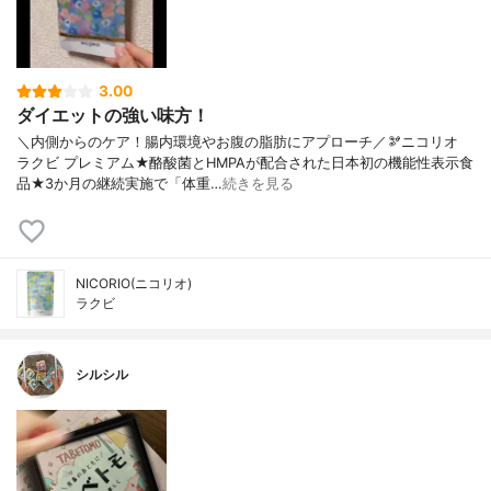
3.00
ダイエットの強い味方！
＼内側からのケア！腸内環境やお腹の脂肪にアプローチ／🫘ニコリオ
ラクビ プレミアム★酪酸菌とHMPAが配合された日本初の機能性表示食
品★3か月の継続実施で「体重…
続きを見る
NICORIO(ニコリオ)
ラクビ
シルシル