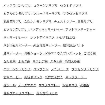
イソフラボンサプリ
コラーゲンサプリ
セラミドサプリ
ヒアルロン酸サプリ
ブルーベリーサプリ
プラセンタサプリ
乳酸菌サプリ
女性ホルモンサプリ
チェストツリー
葉酸サプリ
ビタミンCサプリ
ハンディマッサージャー
フットマッサージャー
マッサージシート
ホットアイマスク
いびき防止枕
内反小趾サポーター
外反母趾サポーター
猫背矯正ベルト
膝サポーター
骨盤ショーツ
ゲルマニウムブレスレット
ごぼう茶
なた豆茶
よもぎ茶
サラシア茶
スギナ茶
高麗人参茶
コラーゲンドリンク
コンブチャ
ノニジュース
プラセンタドリンク
玄米コーヒー
美容ドリンク
黒酢にんにく
ネッククーラー
鍼シール
ノーズマスク
マスクスプレー
保湿マスク
洗眼薬
花粉ブロックスプレー
花粉対策メガネ