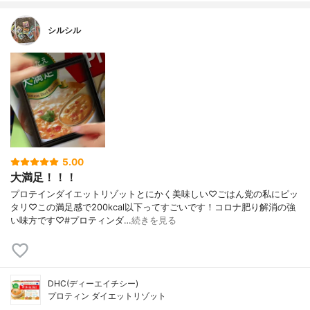
シルシル
5.00
大満足！！！
プロテインダイエットリゾットとにかく美味しい♡ごはん党の私にピッ
タリ♡この満足感で200kcal以下ってすごいです！コロナ肥り解消の強
い味方です♡#プロティンダ…
続きを見る
DHC(ディーエイチシー)
プロティン ダイエットリゾット