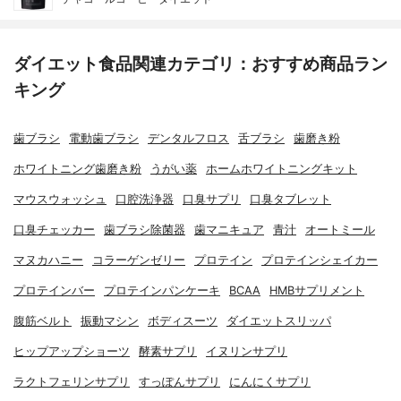
ダイエット食品関連カテゴリ：おすすめ商品ラン
キング
歯ブラシ
電動歯ブラシ
デンタルフロス
舌ブラシ
歯磨き粉
ホワイトニング歯磨き粉
うがい薬
ホームホワイトニングキット
マウスウォッシュ
口腔洗浄器
口臭サプリ
口臭タブレット
口臭チェッカー
歯ブラシ除菌器
歯マニキュア
青汁
オートミール
マヌカハニー
コラーゲンゼリー
プロテイン
プロテインシェイカー
プロテインバー
プロテインパンケーキ
BCAA
HMBサプリメント
腹筋ベルト
振動マシン
ボディスーツ
ダイエットスリッパ
ヒップアップショーツ
酵素サプリ
イヌリンサプリ
ラクトフェリンサプリ
すっぽんサプリ
にんにくサプリ