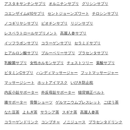
アスタキサンチンサプリ
オルニチンサプリ
グリシンサプリ
コエンザイムq10サプリ
セントジョーンズワート
チロシンサプリ
ノコギリヤシサプリ
ビオチンサプリ
リジンサプリ
レスベラトロールサプリメント
高麗人参サプリ
イソフラボンサプリ
コラーゲンサプリ
セラミドサプリ
ヒアルロン酸サプリ
ブルーベリーサプリ
プラセンタサプリ
乳酸菌サプリ
女性ホルモンサプリ
チェストツリー
葉酸サプリ
ビタミンCサプリ
ハンディマッサージャー
フットマッサージャー
マッサージシート
ホットアイマスク
いびき防止枕
内反小趾サポーター
外反母趾サポーター
猫背矯正ベルト
膝サポーター
骨盤ショーツ
ゲルマニウムブレスレット
ごぼう茶
なた豆茶
よもぎ茶
サラシア茶
スギナ茶
高麗人参茶
コラーゲンドリンク
コンブチャ
ノニジュース
プラセンタドリンク