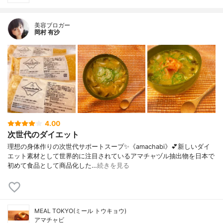
美容ブロガー
岡村 有沙
4.00
次世代のダイエット
理想の身体作りの次世代サポートスープ✨《amachabi》💕新しいダイ
エット素材として世界的に注目されているアマチャヅル抽出物を日本で
初めて食品として商品化した…
続きを見る
MEAL TOKYO(ミール トウキョウ)
アマチャビ