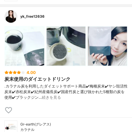
yk_free12636
4.00
炭末使用のダイエットドリンク
.カラナル炭を利用したダイエットサポート商品✔️梅種炭末✔️ヤシ殻活性
炭末✔️赤松炭末✔️紀州産備長炭✔️国産竹炭と選び抜かれた5種類の炭を
使用✔️ブラックジン…
続きを見る
Gr-earth(グレアス)
カラナル