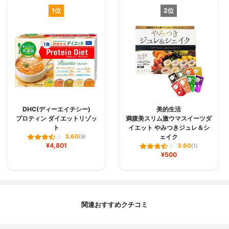
1位
2位
DHC(ディーエイチシー)
美的生活
プロティン ダイエットリゾッ
満腹美スリム激ウマスイーツダ
ト
イエット やみつきジュレ＆シ
ェイク
3.60
(9)
¥4,801
3.60
(1)
¥500
関連おすすめクチコミ