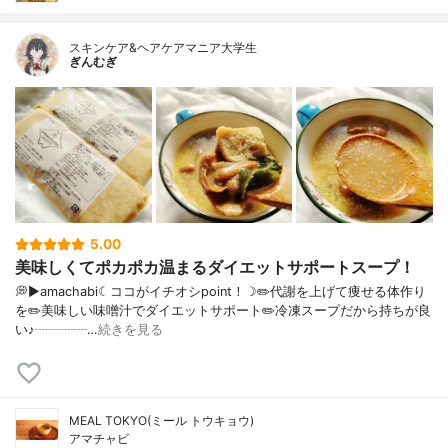
スキンケア&ヘアケアマニア大学生
ぎんむぎ
5.00
美味しくてポカポカ温まるダイエットサポートスープ！
💭▶️amachabi☾ココがイチオシpoint！☽✏️代謝を上げて痩せる体作り
を✏️美味しい味噌汁でダイエットサポート✏️冷凍スープだから持ちが良
い♪┈┈┈┈…
続きを見る
MEAL TOKYO(ミール トウキョウ)
アマチャビ