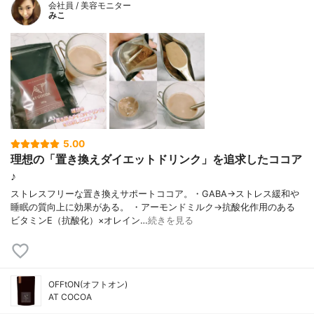
会社員 / 美容モニター
みこ
5.00
理想の「置き換えダイエットドリンク」を追求したココア
♪
ストレスフリーな置き換えサポートココア。・GABA→ストレス緩和や
睡眠の質向上に効果がある。 ・アーモンドミルク→抗酸化作用のある
ビタミンE（抗酸化）×オレイン…
続きを見る
OFFtON(オフトオン)
AT COCOA