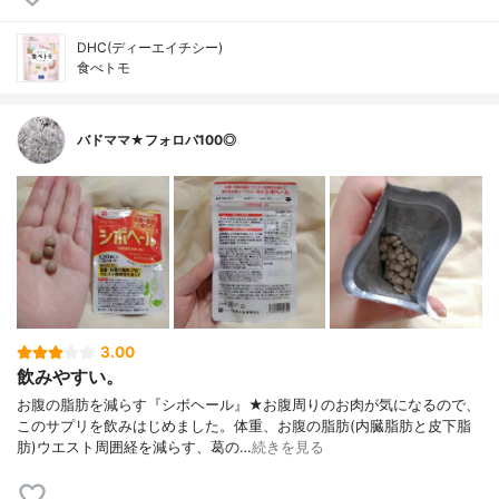
DHC(ディーエイチシー)
食べトモ
バドママ★フォロバ100◎
3.00
飲みやすい。
お腹の脂肪を減らす『シボヘール』★お腹周りのお肉が気になるので、
このサプリを飲みはじめました。体重、お腹の脂肪(内臓脂肪と皮下脂
肪)ウエスト周囲経を減らす、葛の…
続きを見る