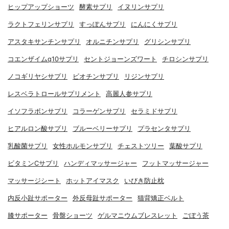
ヒップアップショーツ
酵素サプリ
イヌリンサプリ
ラクトフェリンサプリ
すっぽんサプリ
にんにくサプリ
アスタキサンチンサプリ
オルニチンサプリ
グリシンサプリ
コエンザイムq10サプリ
セントジョーンズワート
チロシンサプリ
ノコギリヤシサプリ
ビオチンサプリ
リジンサプリ
レスベラトロールサプリメント
高麗人参サプリ
イソフラボンサプリ
コラーゲンサプリ
セラミドサプリ
ヒアルロン酸サプリ
ブルーベリーサプリ
プラセンタサプリ
乳酸菌サプリ
女性ホルモンサプリ
チェストツリー
葉酸サプリ
ビタミンCサプリ
ハンディマッサージャー
フットマッサージャー
マッサージシート
ホットアイマスク
いびき防止枕
内反小趾サポーター
外反母趾サポーター
猫背矯正ベルト
膝サポーター
骨盤ショーツ
ゲルマニウムブレスレット
ごぼう茶