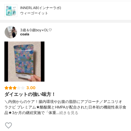
INNERLAB(インナーラボ)
ウィーゴーイット
3歳＆0歳boy×OL🤍
coala
3.00
ダイエットの強い味方！
＼内側からのケア！腸内環境やお腹の脂肪にアプローチ／🫘ニコリオ
ラクビ プレミアム★酪酸菌とHMPAが配合された日本初の機能性表示食
品★3か月の継続実施で「体重…
続きを見る