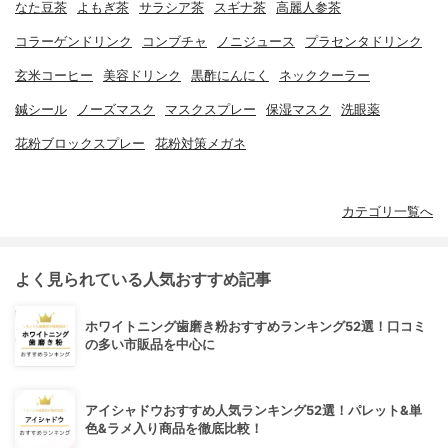
なた豆茶
よもぎ茶
サラシア茶
スギナ茶
高麗人参茶
コラーゲンドリンク
コンブチャ
ノニジュース
プラセンタドリンク
玄米コーヒー
美容ドリンク
黒酢にんにく
ネッククーラー
鍼シール
ノーズマスク
マスクスプレー
保湿マスク
洗眼薬
花粉ブロックスプレー
花粉対策メガネ
カテゴリ一覧へ
よく見られている人気おすすめ記事
ホワイトニング歯磨き粉おすすめランキング52選！口コミ
の多い市販品を中心に
アイシャドウおすすめ人気ランキング52選！パレット&単
色&ラメ入り商品を徹底比較！