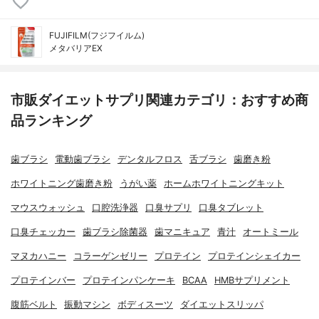
FUJIFILM(フジフイルム)
メタバリアEX
市販ダイエットサプリ関連カテゴリ：おすすめ商
品ランキング
歯ブラシ
電動歯ブラシ
デンタルフロス
舌ブラシ
歯磨き粉
ホワイトニング歯磨き粉
うがい薬
ホームホワイトニングキット
マウスウォッシュ
口腔洗浄器
口臭サプリ
口臭タブレット
口臭チェッカー
歯ブラシ除菌器
歯マニキュア
青汁
オートミール
マヌカハニー
コラーゲンゼリー
プロテイン
プロテインシェイカー
プロテインバー
プロテインパンケーキ
BCAA
HMBサプリメント
腹筋ベルト
振動マシン
ボディスーツ
ダイエットスリッパ