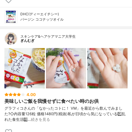
DHC(ディーエイチシー)
バージン ココナッツオイル
スキンケア&ヘアケアマニア大学生
ぎんむぎ
4.00
美味しいご飯を我慢せずに食べたい時のお供
グラフィコさんの「なかったコトに！ VM」を最近から飲んでみまし
た?◇内容量126粒 価格1480円(税抜)私が日頃から気になっている1️⃣乱
れた食生活2️⃣…
続きを見る