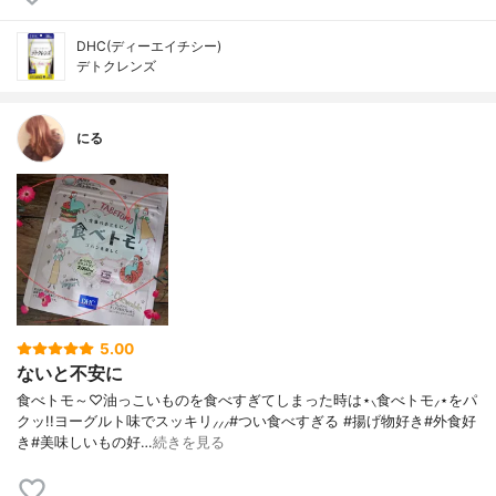
DHC(ディーエイチシー)
デトクレンズ
にる
5.00
ないと不安に
食べトモ～♡油っこいものを食べすぎてしまった時は⋆⸜食べトモ⸝⋆をパ
クッ!!ヨーグルト味でスッキリ⸝⸝⸝#つい食べすぎる #揚げ物好き#外食好
き#美味しいもの好…
続きを見る