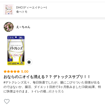
DHC(ディーエイチシー)
食べトモ
え～ちゃん
5.00
おならのニオイも消える？？ デトックスサプリ！！
#デトクレンズ元々、毎日快適でしたが、腸にこびりついた宿便が出る
のではないか、腸活、ダイエット目的で3ヶ月飲みました(3袋)結果、特
に快便はそのまま、トイレの後…
続きを見る