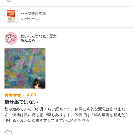
ハーブ健康本舗
シボヘール
食いしん坊な似非歴女
あんころ
4.00
痩せ薬ではない
飲み始めてから10ヶ月くらい経ちます。体調に劇的な変化はありませ
ん。便通は良い時も悪い時もあります。広告では『腸内環境を整えたら
痩せる』みたいな書き方してますが…
続きを見る