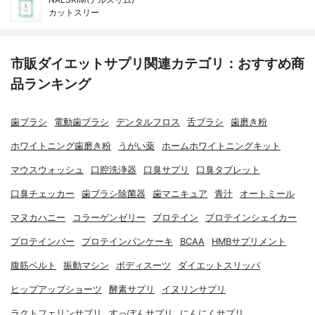
カットスリー
市販ダイエットサプリ関連カテゴリ：おすすめ商
品ランキング
歯ブラシ
電動歯ブラシ
デンタルフロス
舌ブラシ
歯磨き粉
ホワイトニング歯磨き粉
うがい薬
ホームホワイトニングキット
マウスウォッシュ
口腔洗浄器
口臭サプリ
口臭タブレット
口臭チェッカー
歯ブラシ除菌器
歯マニキュア
青汁
オートミール
マヌカハニー
コラーゲンゼリー
プロテイン
プロテインシェイカー
プロテインバー
プロテインパンケーキ
BCAA
HMBサプリメント
腹筋ベルト
振動マシン
ボディスーツ
ダイエットスリッパ
ヒップアップショーツ
酵素サプリ
イヌリンサプリ
ラクトフェリンサプリ
すっぽんサプリ
にんにくサプリ