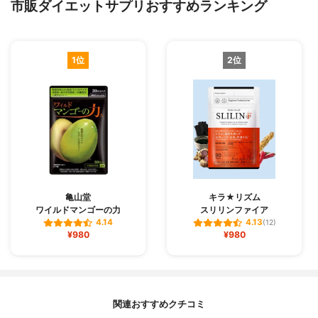
市販ダイエットサプリおすすめランキング
1位
2位
亀山堂
キラ★リズム
ワイルドマンゴーの力
スリリンファイア
4.14
4.13
(12)
¥980
¥980
関連おすすめクチコミ