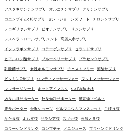
アスタキサンチンサプリ
オルニチンサプリ
グリシンサプリ
コエンザイムq10サプリ
セントジョーンズワート
チロシンサプリ
ノコギリヤシサプリ
ビオチンサプリ
リジンサプリ
レスベラトロールサプリメント
高麗人参サプリ
イソフラボンサプリ
コラーゲンサプリ
セラミドサプリ
ヒアルロン酸サプリ
ブルーベリーサプリ
プラセンタサプリ
乳酸菌サプリ
女性ホルモンサプリ
チェストツリー
葉酸サプリ
ビタミンCサプリ
ハンディマッサージャー
フットマッサージャー
マッサージシート
ホットアイマスク
いびき防止枕
内反小趾サポーター
外反母趾サポーター
猫背矯正ベルト
膝サポーター
骨盤ショーツ
ゲルマニウムブレスレット
ごぼう茶
なた豆茶
よもぎ茶
サラシア茶
スギナ茶
高麗人参茶
コラーゲンドリンク
コンブチャ
ノニジュース
プラセンタドリンク