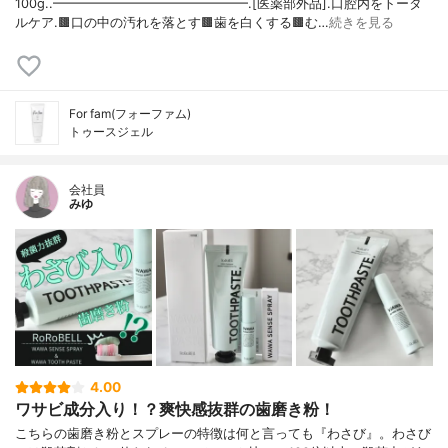
100g..━━━━━━━━━━━━━━━.[医薬部外品].口腔内をトータ
ルケア.🟫口の中の汚れを落とす🟫歯を白くする🟫む…
続きを見る
For fam(フォーファム)
トゥースジェル
会社員
みゆ
4.00
ワサビ成分入り！？爽快感抜群の歯磨き粉！
こちらの歯磨き粉とスプレーの特徴は何と言っても『わさび』。わさび