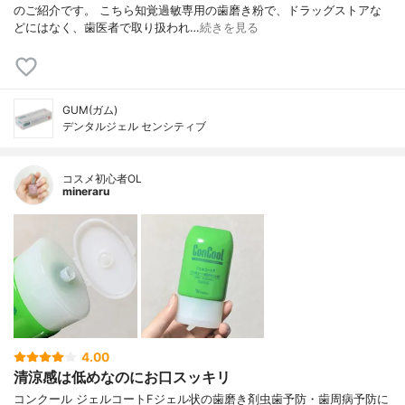
のご紹介です。 こちら知覚過敏専用の歯磨き粉で、ドラッグストアな
どにはなく、歯医者で取り扱われ…
続きを見る
GUM(ガム)
デンタルジェル センシティブ
コスメ初心者OL
mineraru
4.00
清涼感は低めなのにお口スッキリ
コンクール ジェルコートFジェル状の歯磨き剤虫歯予防・歯周病予防に