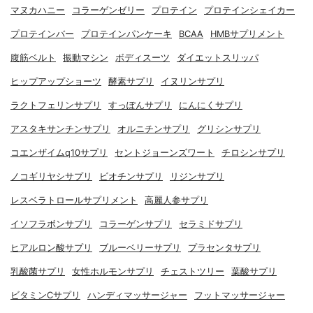
マヌカハニー
コラーゲンゼリー
プロテイン
プロテインシェイカー
プロテインバー
プロテインパンケーキ
BCAA
HMBサプリメント
腹筋ベルト
振動マシン
ボディスーツ
ダイエットスリッパ
ヒップアップショーツ
酵素サプリ
イヌリンサプリ
ラクトフェリンサプリ
すっぽんサプリ
にんにくサプリ
アスタキサンチンサプリ
オルニチンサプリ
グリシンサプリ
コエンザイムq10サプリ
セントジョーンズワート
チロシンサプリ
ノコギリヤシサプリ
ビオチンサプリ
リジンサプリ
レスベラトロールサプリメント
高麗人参サプリ
イソフラボンサプリ
コラーゲンサプリ
セラミドサプリ
ヒアルロン酸サプリ
ブルーベリーサプリ
プラセンタサプリ
乳酸菌サプリ
女性ホルモンサプリ
チェストツリー
葉酸サプリ
ビタミンCサプリ
ハンディマッサージャー
フットマッサージャー