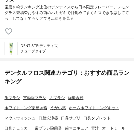
歯磨き粉ランキング上位のデンティスから日本限定フレーバー、レモン
グラス登場♡おやすみ前のハミガキで目覚めてすぐキスできる恋してて
も、してなくてもケアでき…
続きを見る
DENTISTE(デンティス)
チューブタイプ
デンタルフロス関連カテゴリ：おすすめ商品ラン
キング
歯ブラシ
電動歯ブラシ
舌ブラシ
歯磨き粉
ホワイトニング歯磨き粉
うがい薬
ホームホワイトニングキット
マウスウォッシュ
口腔洗浄器
口臭サプリ
口臭タブレット
口臭チェッカー
歯ブラシ除菌器
歯マニキュア
青汁
オートミール