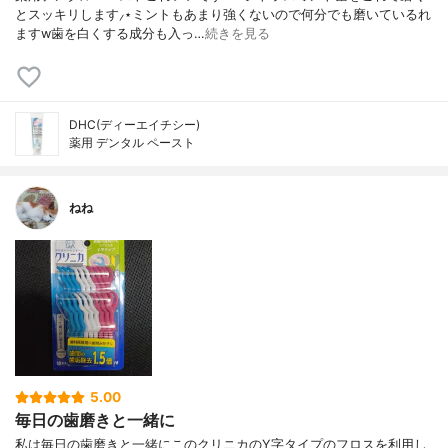
とスッキリします⸝⋆ミントもあまり強くないので何分でも磨いているれ
ますw歯を白くする成分も入っ…
続きを見る
DHC(ディーエイチシー)
薬用 デンタル ペースト
ねね
5.00
毎日の歯磨きと一緒に
私は毎日の歯磨きと一緒にこのクリニカのY字タイプのフロスを利用し