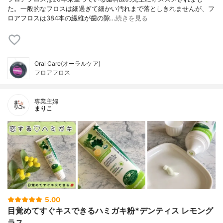
た。一般的なフロスは細過ぎて細かい汚れまで落としきれませんが、フ
ロアフロスは384本の繊維が歯の隙…
続きを見る
Oral Care(オーラルケア)
フロアフロス
専業主婦
まりこ
5.00
目覚めてすぐキスできるハミガキ粉*デンティス レモング
ラス