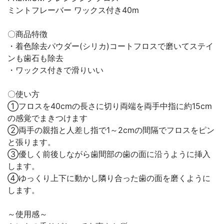
ミントフレーバー ワックス付き40m
〇商品特徴
・着色除去パウダー(シリカ)コートフロスで磨いてステイ
ンも歯石も除去
・ワックス付きで滑りいい
〇使い方
①フロスを40cmの長さに切り両端を両手中指に約15cm
の感覚でまきつけます
②両手の親指と人差し指で1～2cmの間隔でフロスをピン
と張ります。
③優しく前後しながら歯間部の歯の面に沿うように挿入
します。
④ゆっくり上下に動かし隣り合った歯の面を磨くように
します。
～使用感～