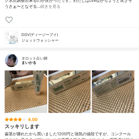
ク水圧調整出来るのが良かったです。わたしはLv4位がちょうど良さそ
うさぁ〜となぞる…
続きを見る
DGV(ディージーブイ)
ジェットウォッシャー
タロット占い師
まいかる
4.00
スッキリします
歯茎が腫れたから買いました1200円と強気の値段ですが、コンクール