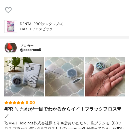
DENTALPRO(デンタルプロ)
FRESH フロスピック
ブロガー
@eccoroco5
5.00
#PR ＼ 汚れが一目でわかるからイイ！ブラックフロス🖤
／
🏷️M＆J Holdings株式会社様より #提供 いただき、💁ブラシモ【BBフ
ロス ブラック デンタルフロス】を@𝖾𝖼𝖼𝗈𝗋𝗈𝖼𝗈𝟧 が使ってみました▼む