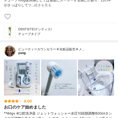
チューブ100g使用感としては適度にスースーする感じがあり、口の中
がさっぱりしてツ…
続きを見る
DENTISTE(デンティス)
チューブタイプ
ビューティーカウンセラー☆化粧品販売☆メ…
yung
4.00
お口のケア始めました
**#dgv #口腔洗浄器 ジェットウォッシャー水圧10段階調整800mlタン