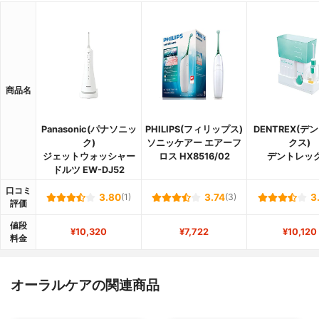
商品名
Panasonic(パナソニッ
PHILIPS(フィリップス)
DENTREX(デ
ク)
ソニッケアー エアーフ
クス)
ジェットウォッシャー
ロス HX8516/02
デントレッ
ドルツ EW-DJ52
口コミ
3.80
(1)
3.74
(3)
3
評価
値段
¥10,320
¥7,722
¥10,120
料金
オーラルケアの関連商品