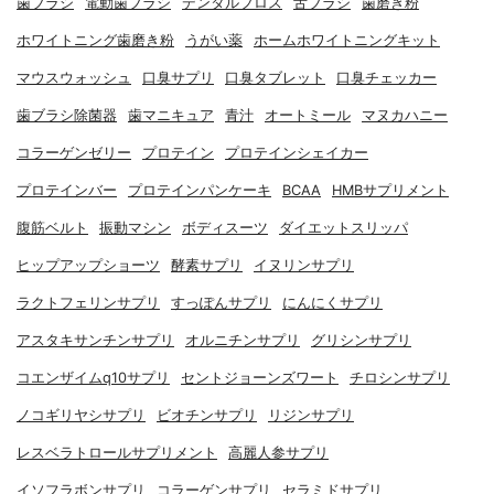
歯ブラシ
電動歯ブラシ
デンタルフロス
舌ブラシ
歯磨き粉
ホワイトニング歯磨き粉
うがい薬
ホームホワイトニングキット
マウスウォッシュ
口臭サプリ
口臭タブレット
口臭チェッカー
歯ブラシ除菌器
歯マニキュア
青汁
オートミール
マヌカハニー
コラーゲンゼリー
プロテイン
プロテインシェイカー
プロテインバー
プロテインパンケーキ
BCAA
HMBサプリメント
腹筋ベルト
振動マシン
ボディスーツ
ダイエットスリッパ
ヒップアップショーツ
酵素サプリ
イヌリンサプリ
ラクトフェリンサプリ
すっぽんサプリ
にんにくサプリ
アスタキサンチンサプリ
オルニチンサプリ
グリシンサプリ
コエンザイムq10サプリ
セントジョーンズワート
チロシンサプリ
ノコギリヤシサプリ
ビオチンサプリ
リジンサプリ
レスベラトロールサプリメント
高麗人参サプリ
イソフラボンサプリ
コラーゲンサプリ
セラミドサプリ