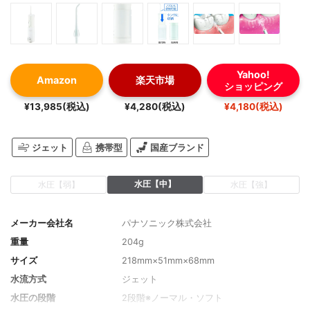
Yahoo!
Amazon
楽天市場
ショッピング
¥13,985(税込)
¥4,280(税込)
¥4,180(税込)
ジェット
携帯型
国産ブランド
水圧【中】
水圧【弱】
水圧【強】
メーカー会社名
パナソニック株式会社
重量
204g
サイズ
218mm×51mm×68mm
水流方式
ジェット
水圧の段階
2段階※ノーマル・ソフト