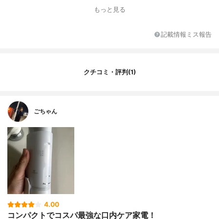
水圧の強さ
353Pa〜530kPa
もっと見る
電源
電池
付属品
ノズル1本
記載情報ミス報告
クチコミ・評判(1)
ごちゃん
4.00
コンパクトでコスパ最強な口内ケア家電！