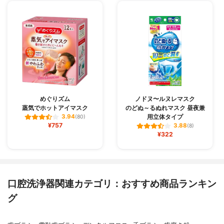
めぐりズム
ノドヌ〜ルヌレマスク
蒸気でホットアイマスク
のどぬ～るぬれマスク 昼夜兼
用立体タイプ
3.94
(80)
¥757
3.88
(8)
¥322
口腔洗浄器関連カテゴリ：おすすめ商品ランキン
グ