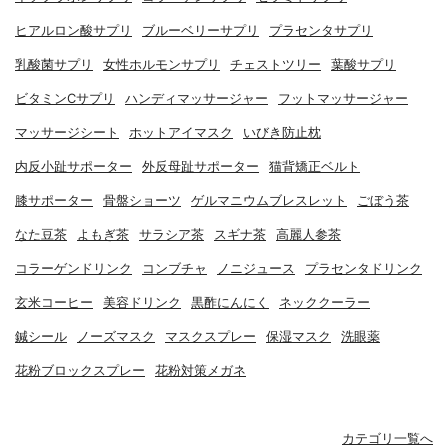
ヒアルロン酸サプリ
ブルーベリーサプリ
プラセンタサプリ
乳酸菌サプリ
女性ホルモンサプリ
チェストツリー
葉酸サプリ
ビタミンCサプリ
ハンディマッサージャー
フットマッサージャー
マッサージシート
ホットアイマスク
いびき防止枕
内反小趾サポーター
外反母趾サポーター
猫背矯正ベルト
膝サポーター
骨盤ショーツ
ゲルマニウムブレスレット
ごぼう茶
なた豆茶
よもぎ茶
サラシア茶
スギナ茶
高麗人参茶
コラーゲンドリンク
コンブチャ
ノニジュース
プラセンタドリンク
玄米コーヒー
美容ドリンク
黒酢にんにく
ネッククーラー
鍼シール
ノーズマスク
マスクスプレー
保湿マスク
洗眼薬
花粉ブロックスプレー
花粉対策メガネ
カテゴリ一覧へ