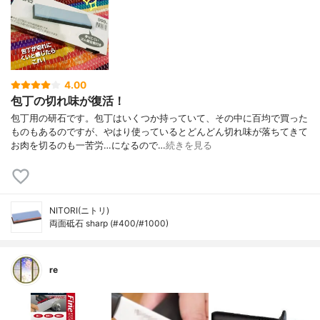
4.00
包丁の切れ味が復活！
包丁用の研石です。包丁はいくつか持っていて、その中に百均で買った
ものもあるのですが、やはり使っているとどんどん切れ味が落ちてきて
お肉を切るのも一苦労…になるので…
続きを見る
NITORI(ニトリ)
両面砥石 sharp (#400/#1000)
re