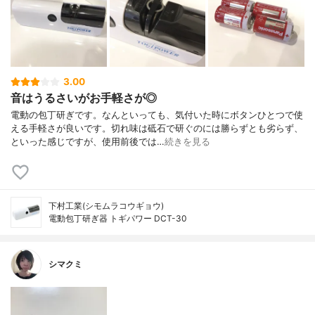
3.00
音はうるさいがお手軽さが◎
電動の包丁研ぎです。なんといっても、気付いた時にボタンひとつで使
える手軽さが良いです。切れ味は砥石で研ぐのには勝らずとも劣らず、
といった感じですが、使用前後では…
続きを見る
下村工業(シモムラコウギョウ)
電動包丁研ぎ器 トギパワー DCT-30
シマクミ