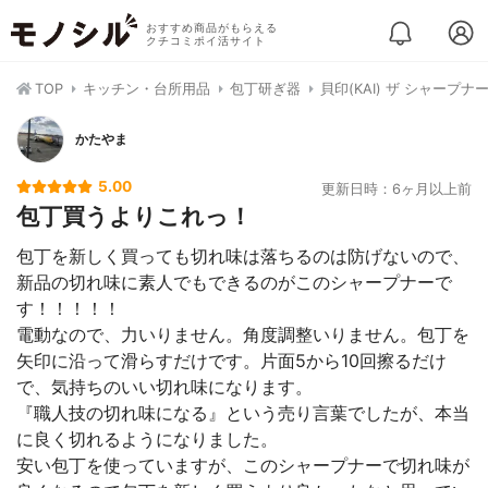
おすすめ商品がもらえる
クチコミポイ活サイト
TOP
キッチン・台所用品
包丁研ぎ器
貝印(KAI) ザ シャープナー 
かたやま
5.00
更新日時：6ヶ月以上前
包丁買うよりこれっ！
包丁を新しく買っても切れ味は落ちるのは防げないので、
新品の切れ味に素人でもできるのがこのシャープナーで
す！！！！！
電動なので、力いりません。角度調整いりません。包丁を
矢印に沿って滑らすだけです。片面5から10回擦るだけ
で、気持ちのいい切れ味になります。
『職人技の切れ味になる』という売り言葉でしたが、本当
に良く切れるようになりました。
安い包丁を使っていますが、このシャープナーで切れ味が