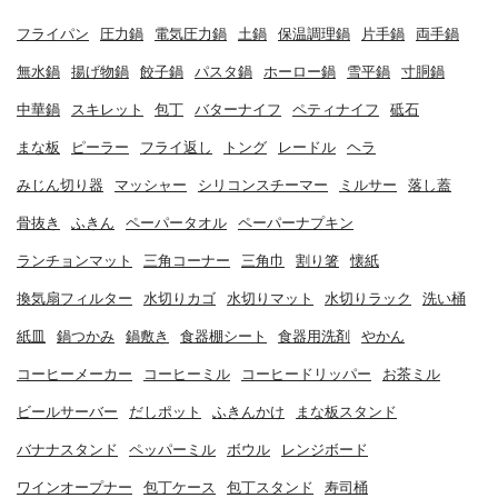
フライパン
圧力鍋
電気圧力鍋
土鍋
保温調理鍋
片手鍋
両手鍋
無水鍋
揚げ物鍋
餃子鍋
パスタ鍋
ホーロー鍋
雪平鍋
寸胴鍋
中華鍋
スキレット
包丁
バターナイフ
ペティナイフ
砥石
まな板
ピーラー
フライ返し
トング
レードル
ヘラ
みじん切り器
マッシャー
シリコンスチーマー
ミルサー
落し蓋
骨抜き
ふきん
ペーパータオル
ペーパーナプキン
ランチョンマット
三角コーナー
三角巾
割り箸
懐紙
換気扇フィルター
水切りカゴ
水切りマット
水切りラック
洗い桶
紙皿
鍋つかみ
鍋敷き
食器棚シート
食器用洗剤
やかん
コーヒーメーカー
コーヒーミル
コーヒードリッパー
お茶ミル
ビールサーバー
だしポット
ふきんかけ
まな板スタンド
バナナスタンド
ペッパーミル
ボウル
レンジボード
ワインオープナー
包丁ケース
包丁スタンド
寿司桶