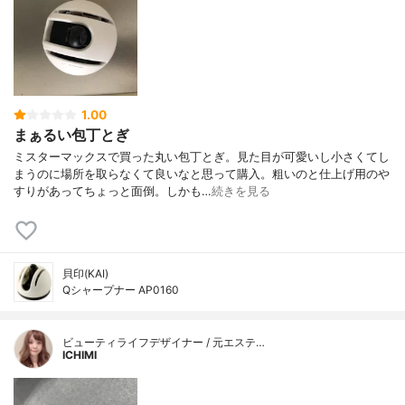
1.00
まぁるい包丁とぎ
ミスターマックスで買った丸い包丁とぎ。見た目が可愛いし小さくてし
まうのに場所を取らなくて良いなと思って購入。粗いのと仕上げ用のや
すりがあってちょっと面倒。しかも…
続きを見る
貝印(KAI)
Qシャープナー AP0160
ビューティライフデザイナー / 元エステ…
ICHIMI