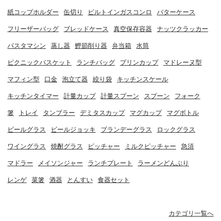
紙コップホルダー
缶切り
ビルトインガスコンロ
バターケース
フリーザーバッグ
ブレッドケース
真空保存容器
ナッツクラッカー
パスタマシン
蒸し器
鰹節削り器
弁当箱
水筒
ピクニックバスケット
ランチバッグ
プリンカップ
マドレーヌ型
マフィン型
口金
泡立て器
絞り袋
キッチンスケール
キッチンタイマー
計量カップ
計量スプーン
スプーン
フォーク
箸
トレイ
タンブラー
デミタスカップ
マグカップ
マグボトル
ビールグラス
ビールジョッキ
ブランデーグラス
ロックグラス
ワイングラス
焼酎グラス
ピッチャー
ミルクピッチャー
急須
マドラー
メイソンジャー
ランチプレート
ラーメンどんぶり
レンゲ
菜箸
酒器
とんすい
食器セット
カテゴリ一覧へ