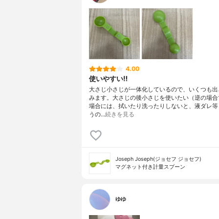
4.00
使いやすい‼︎
大さじ小さじが一体化しているので、いくつも出
みます。大さじの後小さじを使いたい（逆の場合
場合には、拭いたり洗ったりしないと、液ダレ等
うの…
続きを見る
Joseph Joseph(ジョセフ ジョセフ)
マグネット付き計量スプーン
ゆゆ