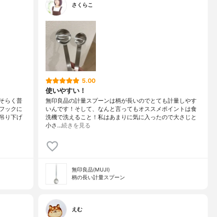
さくらこ
5.00
使いやすい！
そらく普
無印良品の計量スプーンは柄が長いのでとても計量しやす
フックに
いんです！そして、なんと言ってもオススメポイントは食
吊り下げ
洗機で洗えること！私はあまりに気に入ったので大さじと
小さ…
続きを見る
無印良品(MUJI)
柄の長い計量スプーン
えむ