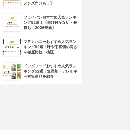
メンズ向けも！】
フライパンおすすめ人気ランキ
ング52選！【焦げ付かない・長
持ち！2026最新】
マヌカハニーおすすめ人気ラン
GreedFactory(グリードファ
TANITA(タニタ)
キング52選！味や栄養価の高さ
クトリー)
デジタルタイマー でか見えプ
を徹底比較・検証
キッチンタイマー
ラスタイマー TD-395
3.62
(1)
3.63
(2)
ドッグフードおすすめ人気ラン
¥598
¥1,057
キング52選！無添加・アレルギ
ー対策商品を紹介