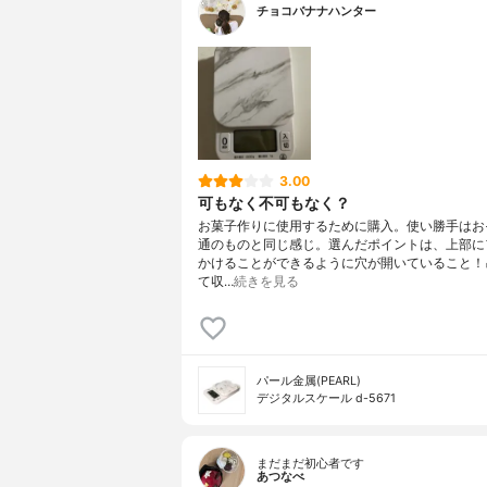
チョコバナナハンター
3.00
可もなく不可もなく？
お菓子作りに使用するために購入。使い勝手はお
通のものと同じ感じ。選んだポイントは、上部に
かけることができるように穴が開いていること！
て収…
続きを見る
パール金属(PEARL)
デジタルスケール d-5671
まだまだ初心者です
あつなべ