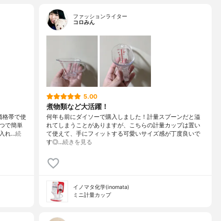
ファッションライター
コロみん
5.00
煮物類など大活躍！
価格帯で使
何年も前にダイソーで購入しました！計量スプーンだと溢
つで簡単
れてしまうことがありますが、こちらの計量カップは置い
入れ…
続
て使えて、手にフィットする可愛いサイズ感が丁度良いで
す◎…
続きを見る
イノマタ化学(inomata)
ミニ計量カップ