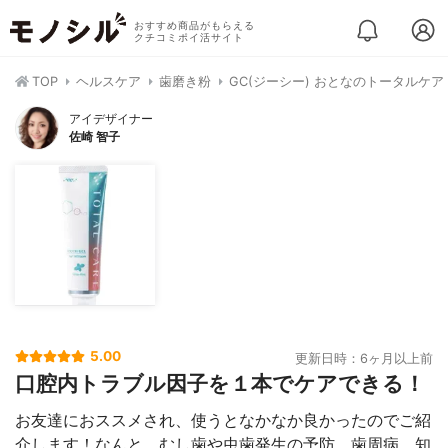
おすすめ商品がもらえる
クチコミポイ活サイト
TOP
ヘルスケア
歯磨き粉
GC(ジーシー) おとなのトータルケア
アイデザイナー
佐崎 智子
5.00
更新日時：6ヶ月以上前
口腔内トラブル因子を１本でケアできる！
お友達におススメされ、使うとなかなか良かったのでご紹
介します！なんと、むし歯や虫歯発生の予防、歯周病、知