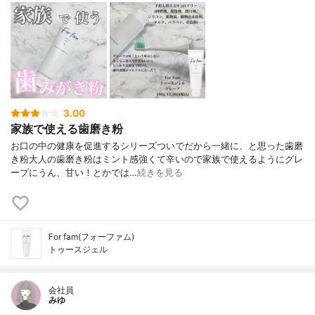
3.00
家族で使える歯磨き粉
⁡お口の中の健康を促進するシリーズついでだから一緒に、と思った歯磨
き粉大人の歯磨き粉はミント感強くて辛いので⁡家族で使えるようにグレ
ープに⁡うん、甘い！とかでは…
続きを見る
For fam(フォーファム)
トゥースジェル
会社員
みゆ