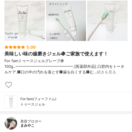
5.00
美味しい味の歯磨きジェル🍇ご家族で使えます！
For famトゥースジェルグレープ🍇
100g..━━━━━━━━━━━━━━━.[医薬部外品].口腔内をトータ
ルケア.🟫口の中の汚れを落とす🟫歯を白くする🟫む…
続きを見る
For fam(フォーファム)
トゥースジェル
美容ブロガー
まみやこ