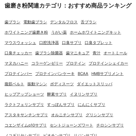
歯磨き粉関連カテゴリ：おすすめ商品ランキング
歯ブラシ
電動歯ブラシ
デンタルフロス
舌ブラシ
ホワイトニング歯磨き粉
うがい薬
ホームホワイトニングキット
マウスウォッシュ
口腔洗浄器
口臭サプリ
口臭タブレット
口臭チェッカー
歯ブラシ除菌器
歯マニキュア
青汁
オートミール
マヌカハニー
コラーゲンゼリー
プロテイン
プロテインシェイカー
プロテインバー
プロテインパンケーキ
BCAA
HMBサプリメント
腹筋ベルト
振動マシン
ボディスーツ
ダイエットスリッパ
ヒップアップショーツ
酵素サプリ
イヌリンサプリ
ラクトフェリンサプリ
すっぽんサプリ
にんにくサプリ
アスタキサンチンサプリ
オルニチンサプリ
グリシンサプリ
コエンザイムq10サプリ
セントジョーンズワート
チロシンサプリ
ノコギリヤシサプリ
ビオチンサプリ
リジンサプリ