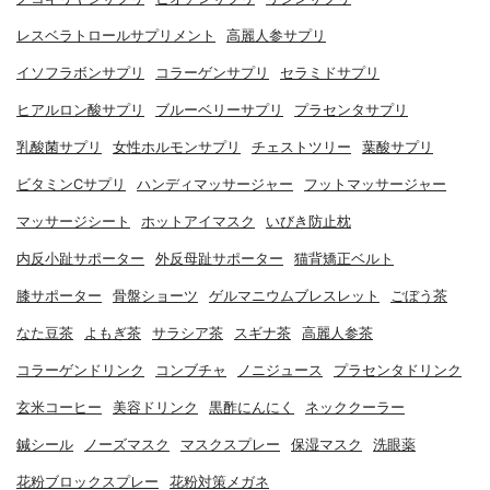
レスベラトロールサプリメント
高麗人参サプリ
イソフラボンサプリ
コラーゲンサプリ
セラミドサプリ
ヒアルロン酸サプリ
ブルーベリーサプリ
プラセンタサプリ
乳酸菌サプリ
女性ホルモンサプリ
チェストツリー
葉酸サプリ
ビタミンCサプリ
ハンディマッサージャー
フットマッサージャー
マッサージシート
ホットアイマスク
いびき防止枕
内反小趾サポーター
外反母趾サポーター
猫背矯正ベルト
膝サポーター
骨盤ショーツ
ゲルマニウムブレスレット
ごぼう茶
なた豆茶
よもぎ茶
サラシア茶
スギナ茶
高麗人参茶
コラーゲンドリンク
コンブチャ
ノニジュース
プラセンタドリンク
玄米コーヒー
美容ドリンク
黒酢にんにく
ネッククーラー
鍼シール
ノーズマスク
マスクスプレー
保湿マスク
洗眼薬
花粉ブロックスプレー
花粉対策メガネ