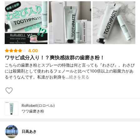
4.00
ワサビ成分入り！？爽快感抜群の歯磨き粉！
こちらの歯磨き粉とスプレーの特徴は何と言っても『わさび』。わさび
には殺菌剤として使われるフェノールと比べて100倍以上の殺菌力があ
るそうなんです。私達がお刺身を…
続きを見る
RoRobell(ロロベル)
ワワ歯磨き粉
日高あき