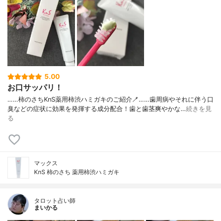
5.00
お口サッパリ！
……⁡⁡柿のさち⁡⁡⁡KnS⁡⁡薬用柿渋ハミガキ⁡のご紹介🪥⁡……⁡⁡歯周病やそれに伴う⁡⁡口
臭などの症状に⁡⁡効果を発揮する成分配合！⁡⁡歯と歯茎⁡⁡爽やかな…
続きを見
る
マックス
KnS 柿のさち 薬用柿渋ハミガキ
タロット占い師
まいかる