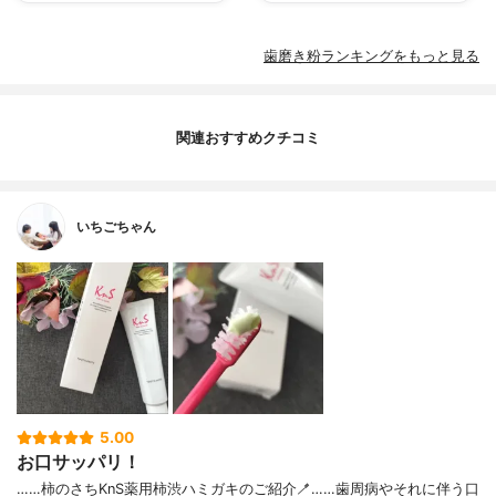
歯磨き粉ランキングをもっと見る
関連おすすめクチコミ
いちごちゃん
5.00
お口サッパリ！
……⁡⁡柿のさち⁡⁡⁡KnS⁡⁡薬用柿渋ハミガキ⁡のご紹介🪥⁡……⁡⁡歯周病やそれに伴う⁡⁡口