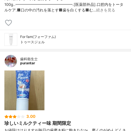
100g..━━━━━━━━━━━━━━━.[医薬部外品].口腔内をトータ
ルケア.🟫口の中の汚れを落とす🟫歯を白くする🟫む…
続きを見る
For fam(フォーファム)
トゥースジェル
歯科衛生士
purantar
3.00
珍しいミルクティー味 期間限定
お値段ははりますが毎日の歯磨き粉に飽きたな〜、磨くのがめんどくさ