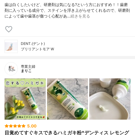
歯は白くしたいけど、研磨剤は気になる?という方におすすめ！！歯磨
剤に入っている成分で、ステインを浮き上がらせてくれるので、研磨剤
によって歯や歯茎が傷つく心配があ…
続きを見る
DENT.(デント)
ブリリアントモア W
専業主婦
まりこ
5.00
目覚めてすぐキスできるハミガキ粉*デンティス レモング