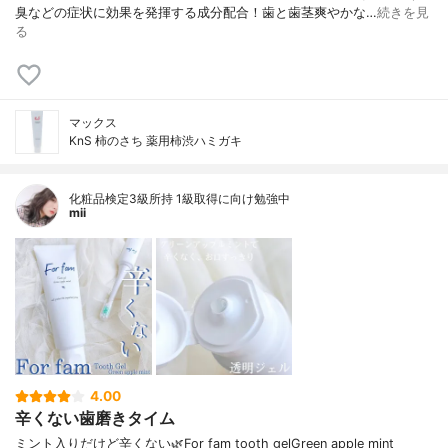
臭などの症状に⁡⁡効果を発揮する成分配合！⁡⁡歯と歯茎⁡⁡爽やかな…
続きを見
る
マックス
KnS 柿のさち 薬用柿渋ハミガキ
化粧品検定3級所持 1級取得に向け勉強中
mii
4.00
辛くない歯磨きタイム
ミント入りだけど辛くない🌿For fam tooth gelGreen apple mint