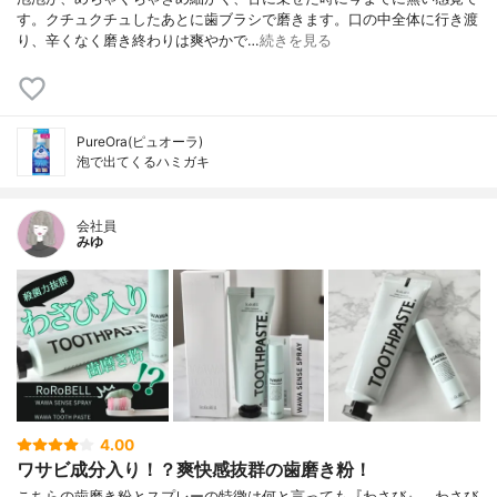
す。クチュクチュしたあとに歯ブラシで磨きます。口の中全体に行き渡
り、辛くなく磨き終わりは爽やかで…
続きを見る
PureOra(ピュオーラ)
泡で出てくるハミガキ
会社員
みゆ
4.00
ワサビ成分入り！？爽快感抜群の歯磨き粉！
こちらの歯磨き粉とスプレーの特徴は何と言っても『わさび』。わさび