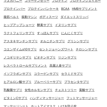
マヌカハニー
コラーゲンゼリー
プロテイン
プロテインシェイカー
プロテインバー
プロテインパンケーキ
BCAA
HMBサプリメント
腹筋ベルト
振動マシン
ボディスーツ
ダイエットスリッパ
ヒップアップショーツ
酵素サプリ
イヌリンサプリ
ラクトフェリンサプリ
すっぽんサプリ
にんにくサプリ
アスタキサンチンサプリ
オルニチンサプリ
グリシンサプリ
コエンザイムq10サプリ
セントジョーンズワート
チロシンサプリ
ノコギリヤシサプリ
ビオチンサプリ
リジンサプリ
レスベラトロールサプリメント
高麗人参サプリ
イソフラボンサプリ
コラーゲンサプリ
セラミドサプリ
ヒアルロン酸サプリ
ブルーベリーサプリ
プラセンタサプリ
乳酸菌サプリ
女性ホルモンサプリ
チェストツリー
葉酸サプリ
ビタミンCサプリ
ハンディマッサージャー
フットマッサージャー
マッサージシート
ホットアイマスク
いびき防止枕