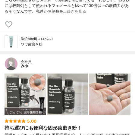
には殺菌剤として使われるフェノールと比べて100倍以上の殺菌力があ
るそうなんです。私達がお刺身を…
続きを見る
RoRobell(ロロベル)
ワワ歯磨き粉
会社員
みゆ
5.00
持ち運びにも便利な固形歯磨き粉！