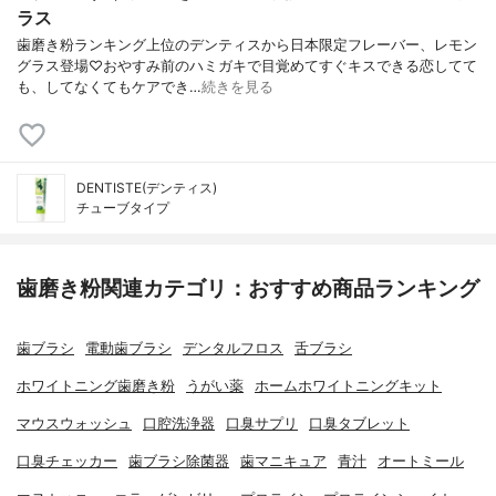
ラス
歯磨き粉ランキング上位のデンティスから日本限定フレーバー、レモン
グラス登場♡おやすみ前のハミガキで目覚めてすぐキスできる恋してて
も、してなくてもケアでき…
続きを見る
DENTISTE(デンティス)
チューブタイプ
歯磨き粉関連カテゴリ：おすすめ商品ランキング
歯ブラシ
電動歯ブラシ
デンタルフロス
舌ブラシ
ホワイトニング歯磨き粉
うがい薬
ホームホワイトニングキット
マウスウォッシュ
口腔洗浄器
口臭サプリ
口臭タブレット
口臭チェッカー
歯ブラシ除菌器
歯マニキュア
青汁
オートミール