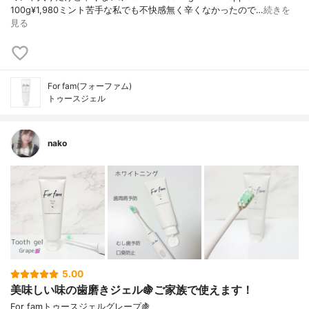
100g¥1,980ミント苦手な私でも不快感無く辛くなかったので…
続きを
見る
For fam(フォーファム)
トゥースジェル
nako
5.00
美味しい味の歯磨きジェル🍇ご家族で使えます！
For famトゥースジェルグレープ🍇