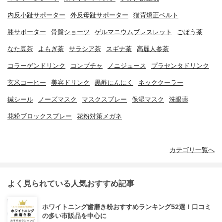
内反小趾サポーター
外反母趾サポーター
猫背矯正ベルト
膝サポーター
骨盤ショーツ
ゲルマニウムブレスレット
ごぼう茶
なた豆茶
よもぎ茶
サラシア茶
スギナ茶
高麗人参茶
コラーゲンドリンク
コンブチャ
ノニジュース
プラセンタドリンク
玄米コーヒー
美容ドリンク
黒酢にんにく
ネッククーラー
鍼シール
ノーズマスク
マスクスプレー
保湿マスク
洗眼薬
花粉ブロックスプレー
花粉対策メガネ
カテゴリ一覧へ
よく見られている人気おすすめ記事
ホワイトニング歯磨き粉おすすめランキング52選！口コミ
の多い市販品を中心に