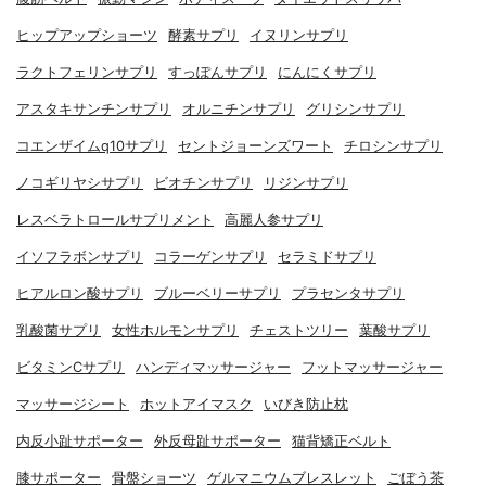
ヒップアップショーツ
酵素サプリ
イヌリンサプリ
ラクトフェリンサプリ
すっぽんサプリ
にんにくサプリ
アスタキサンチンサプリ
オルニチンサプリ
グリシンサプリ
コエンザイムq10サプリ
セントジョーンズワート
チロシンサプリ
ノコギリヤシサプリ
ビオチンサプリ
リジンサプリ
レスベラトロールサプリメント
高麗人参サプリ
イソフラボンサプリ
コラーゲンサプリ
セラミドサプリ
ヒアルロン酸サプリ
ブルーベリーサプリ
プラセンタサプリ
乳酸菌サプリ
女性ホルモンサプリ
チェストツリー
葉酸サプリ
ビタミンCサプリ
ハンディマッサージャー
フットマッサージャー
マッサージシート
ホットアイマスク
いびき防止枕
内反小趾サポーター
外反母趾サポーター
猫背矯正ベルト
膝サポーター
骨盤ショーツ
ゲルマニウムブレスレット
ごぼう茶