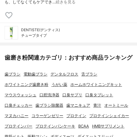
も、してなくてもケアでき…
続きを見る
DENTISTE(デンティス)
チューブタイプ
歯磨き粉関連カテゴリ：おすすめ商品ランキング
歯ブラシ
電動歯ブラシ
デンタルフロス
舌ブラシ
ホワイトニング歯磨き粉
うがい薬
ホームホワイトニングキット
マウスウォッシュ
口腔洗浄器
口臭サプリ
口臭タブレット
口臭チェッカー
歯ブラシ除菌器
歯マニキュア
青汁
オートミール
マヌカハニー
コラーゲンゼリー
プロテイン
プロテインシェイカー
プロテインバー
プロテインパンケーキ
BCAA
HMBサプリメント
腹筋ベルト
振動マシン
ボディスーツ
ダイエットスリッパ