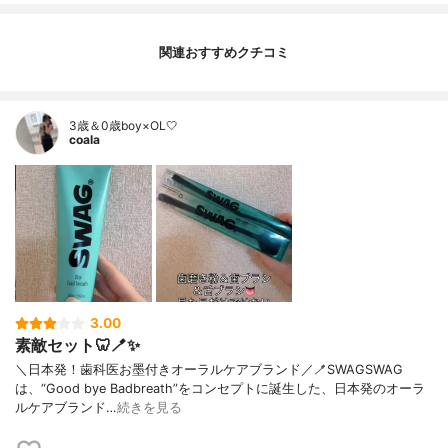
関連おすすめクチコミ
3歳＆0歳boy×OL🤍
coala
3.00
素敵セット🦷🪥✨
＼日本発！歯科医お墨付きオーラルケアブランド／🪥SWAGSWAG
は、“Good bye Badbreath”をコンセプトに誕生した、日本発のオーラ
ルケアブランド…
続きを見る