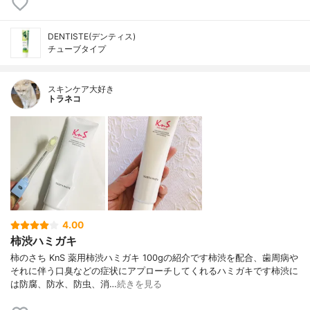
DENTISTE(デンティス)
チューブタイプ
スキンケア大好き
トラネコ
4.00
柿渋ハミガキ
柿のさち KnS 薬用柿渋ハミガキ 100gの紹介です柿渋を配合、歯周病や
それに伴う口臭などの症状にアプローチしてくれるハミガキです柿渋に
は防腐、防水、防虫、消…
続きを見る