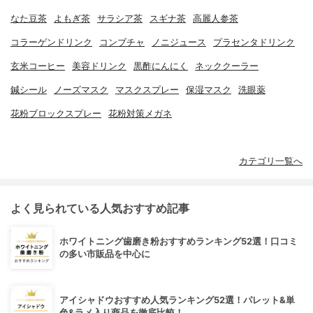
なた豆茶
よもぎ茶
サラシア茶
スギナ茶
高麗人参茶
コラーゲンドリンク
コンブチャ
ノニジュース
プラセンタドリンク
玄米コーヒー
美容ドリンク
黒酢にんにく
ネッククーラー
鍼シール
ノーズマスク
マスクスプレー
保湿マスク
洗眼薬
花粉ブロックスプレー
花粉対策メガネ
カテゴリ一覧へ
よく見られている人気おすすめ記事
ホワイトニング歯磨き粉おすすめランキング52選！口コミ
の多い市販品を中心に
アイシャドウおすすめ人気ランキング52選！パレット&単
色&ラメ入り商品を徹底比較！