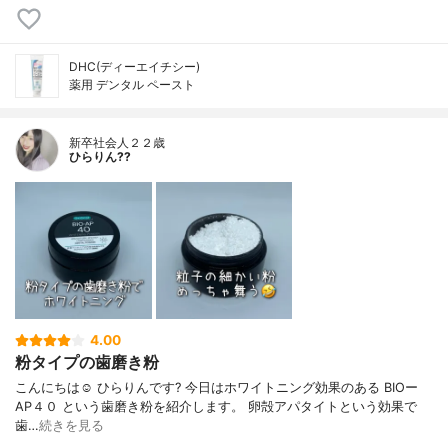
DHC(ディーエイチシー)
薬用 デンタル ペースト
新卒社会人２２歳
ひらりん??
4.00
粉タイプの歯磨き粉
こんにちは☺️ ひらりんです? 今日はホワイトニング効果のある BIOー
AP４０ という歯磨き粉を紹介します。 卵殻アパタイトという効果で
歯…
続きを見る