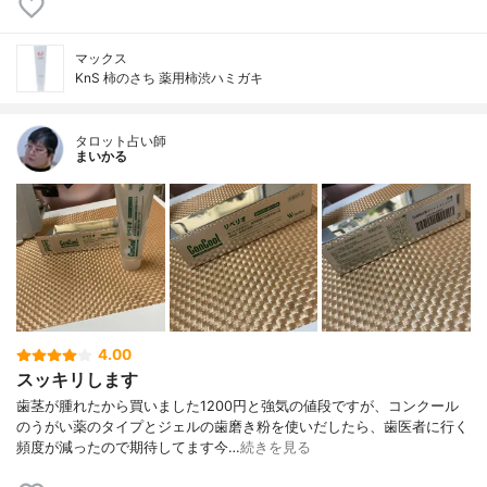
マックス
KnS 柿のさち 薬用柿渋ハミガキ
タロット占い師
まいかる
4.00
スッキリします
歯茎が腫れたから買いました1200円と強気の値段ですが、コンクール
のうがい薬のタイプとジェルの歯磨き粉を使いだしたら、歯医者に行く
頻度が減ったので期待してます今…
続きを見る