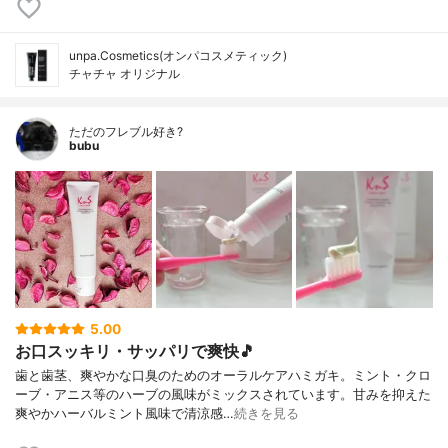
unpa.Cosmetics(オンパコスメティック)
チャチャ オリジナル
ただのフレブル好き?
bubu
5.00
お口スッキリ・サッパリで爽快🎵
歯と歯茎、爽やかな口臭のためのオーラルケアハミガキ。ミント・クロ
ーブ・アニス等のハーブの風味がミックスされています。甘みを抑えた
爽やかハーバルミント風味で清涼感…
続きを見る