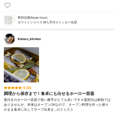
野田琺瑯(Noda Horo)
ホワイトシリーズ 持ち手付ストッカー丸型
Koharu_kitchen
5.00
調理から保存まで！食卓にも出せるホーロー容器
蓋付きのホーロー容器で使い勝手がとても良いです☺︎蓋部分は耐熱では
ありませんが、本体はオーブンOKなので、オーブン料理を作った後そ
のまま食卓に出してサーブ出来ま…
続きを見る