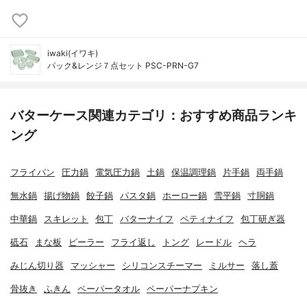
iwaki(イワキ)
パック&レンジ７点セット PSC-PRN-G7
バターケース関連カテゴリ：おすすめ商品ランキ
ング
フライパン
圧力鍋
電気圧力鍋
土鍋
保温調理鍋
片手鍋
両手鍋
無水鍋
揚げ物鍋
餃子鍋
パスタ鍋
ホーロー鍋
雪平鍋
寸胴鍋
中華鍋
スキレット
包丁
バターナイフ
ペティナイフ
包丁研ぎ器
砥石
まな板
ピーラー
フライ返し
トング
レードル
ヘラ
みじん切り器
マッシャー
シリコンスチーマー
ミルサー
落し蓋
骨抜き
ふきん
ペーパータオル
ペーパーナプキン