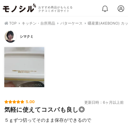
おすすめ商品がもらえる
クチコミポイ活サイト
TOP
キッチン・台所用品
バターケース
曙産業(AKEBONO) 
シマクミ
5.00
更新日時：6ヶ月以上前
気軽に使えてコスパも良し◎
５ｇずつ切ってそのまま保存ができるので