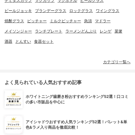
デミタスカップ
マグカップ
マグボトル
ビールグラス
ビールジョッキ
ブランデーグラス
ロックグラス
ワイングラス
焼酎グラス
ピッチャー
ミルクピッチャー
急須
マドラー
メイソンジャー
ランチプレート
ラーメンどんぶり
レンゲ
菜箸
酒器
とんすい
食器セット
カテゴリ一覧へ
よく見られている人気おすすめ記事
ホワイトニング歯磨き粉おすすめランキング52選！口コミ
の多い市販品を中心に
アイシャドウおすすめ人気ランキング52選！パレット&単
色&ラメ入り商品を徹底比較！