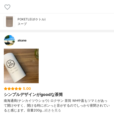
POKETLE(ポケトル)
スープ
akane
5.00
シンプルデザインがgoodな茶筒
南海通商(ナンカイツウショウ) ロクサン 茶筒 WH中蓋もツマミがあっ
て開けやすく、開ける時にポンっと音がするのでしっかり密閉されてい
ると感じます。容量200g…
続きを見る