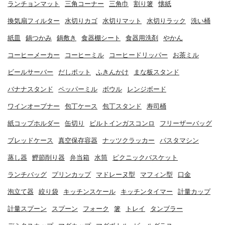
ランチョンマット
三角コーナー
三角巾
割り箸
懐紙
換気扇フィルター
水切りカゴ
水切りマット
水切りラック
洗い桶
紙皿
鍋つかみ
鍋敷き
食器棚シート
食器用洗剤
やかん
コーヒーメーカー
コーヒーミル
コーヒードリッパー
お茶ミル
ビールサーバー
だしポット
ふきんかけ
まな板スタンド
バナナスタンド
ペッパーミル
ボウル
レンジボード
ワインオープナー
包丁ケース
包丁スタンド
寿司桶
紙コップホルダー
缶切り
ビルトインガスコンロ
フリーザーバッグ
ブレッドケース
真空保存容器
ナッツクラッカー
パスタマシン
蒸し器
鰹節削り器
弁当箱
水筒
ピクニックバスケット
ランチバッグ
プリンカップ
マドレーヌ型
マフィン型
口金
泡立て器
絞り袋
キッチンスケール
キッチンタイマー
計量カップ
計量スプーン
スプーン
フォーク
箸
トレイ
タンブラー