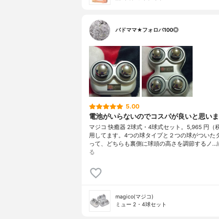
バドママ★フォロバ100◎
5.00
電池がいらないのでコスパが良いと思いま
マジコ 快癒器 2球式・4球式セット。5,965 円
用してます。4つの球タイプと２つの球がついた
って、どちらも裏側に球頭の高さを調節するノ…
る
magico(マジコ)
ミュー 2・4球セット