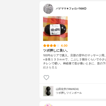
バドママ★フォロバ100◎
4.00
ツボ押しに良い。
100均セリアで購入。旦那の背中のマッサージ用
×全長１３３ｍｍで、こぶし２個分くらいで小さ
チレンで硬い。神経痛で首が痛いときに、首の下
続きを見る
山田化学(YAMADA)
ツボ押しツインボール