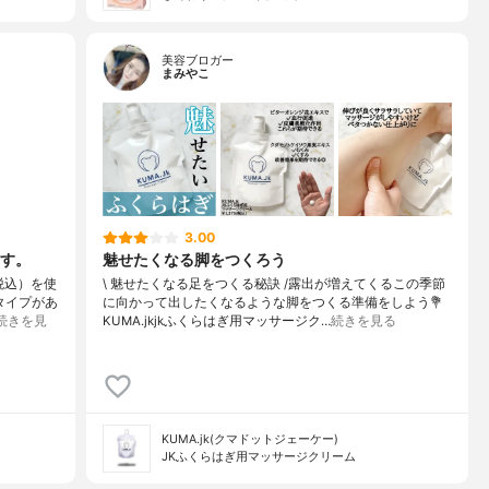
美容ブロガー
まみやこ
3.00
す。
魅せたくなる脚をつくろう
（税込）を使
\ 魅せたくなる足をつくる秘訣 /⁡⁡露出が増えてくるこの季節
タイプがあ
に向かって出したくなるような脚をつくる準備をしよう⁡⁡💐
続きを見
KUMA.jkjkふくらはぎ用マッサージク…
続きを見る
KUMA.jk(クマドットジェーケー)
JKふくらはぎ用マッサージクリーム