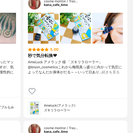
cosme monitor / Trav…
kana_cafe_time
5.00
秒で気分転換❤️
ったマッ
AmeLuck アメラック 様 「ズキリラローラー」
すが、気
@bison_cosmeticsこれから梅雨真っ盛りに向かって気圧に
慢性的に
よってなんだか身体がだる～～いって日あり…
続きを見る
Ameluck(アメラック)
ダブルもみ
ズキリラローラー
cosme monitor / Trav…
kana_cafe_time