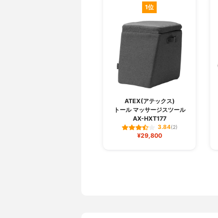
1位
ATEX(アテックス)
トール マッサージスツール
AX-HXT177
3.84
(2)
¥29,800