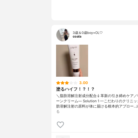
3歳＆0歳boy×OL🤍
coala
3.00
塗るハイフ！？！？
＼脂肪溶解注射成分配合💉革新の引き締めケア／
ーンクリーム— Solution 1 —こだわりのクリニ
肪溶解注射の原料が体に届ける根本的アプロー…
る