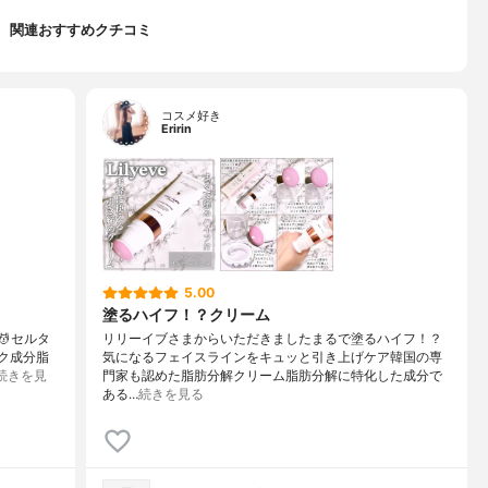
関連おすすめクチコミ
コスメ好き
Eririn
5.00
塗るハイフ！？クリーム
💆セルタ
リリーイブさまからいただきましたまるで塗るハイフ！？
ック成分脂
気になるフェイスラインをキュッと引き上げケア韓国の専
続きを見
門家も認めた脂肪分解クリーム脂肪分解に特化した成分で
ある…
続きを見る