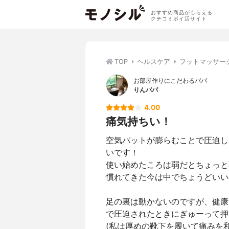
おすすめ商品がもらえる
クチコミポイ活サイト
TOP
ヘルスケア
フットマッサー
お部屋作りにこだわるパパ
りんパパ
4.00
痛気持ちい！
空気パットが膨らむことで圧迫し
いです！
使い始めたころは弱だとちょっと
慣れてきた今は中でちょうどいい
足の裏は動かないのですが、健康
で圧迫されたときにぎゅーって押
(私は厚めの靴下を履いて痛みを