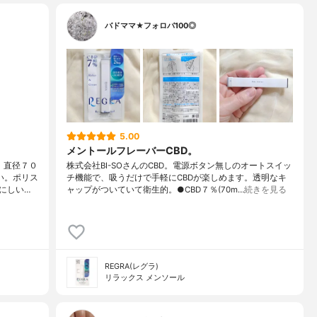
バドママ★フォロバ100◎
5.00
メントールフレーバーCBD。
。直径７０
株式会社BI-SOさんのCBD。電源ボタン無しのオートスイッ
い。ポリス
チ機能で、吸うだけで手軽にCBDが楽しめます。透明なキ
にしい…
ャップがついていて衛生的。●CBD７％(70m…
続きを見る
REGRA(レグラ)
リラックス メンソール