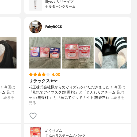
lilyeve(リリーイブ)
セルターンクリーム
FairyROCK
4.00
リラックス✨✨
！ 今回は
花王株式会社様からめぐりズムをいただきました！ 今回は
ーム 足パ
『蒸気でアイマスク(無香料)』と『じんわりスチーム 足パ
』…
続きを
ック(無香料)』と『蒸気でグッドナイト(無香料)』…
続きを
見る
めぐりズム
じんわりスチーム足パック