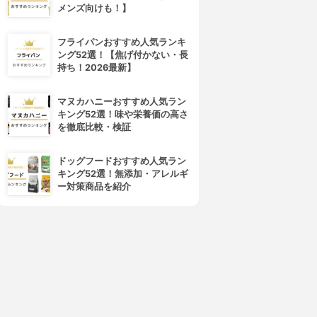
メンズ向けも！】
4位
5位
フライパンおすすめ人気ランキ
ング52選！【焦げ付かない・長
持ち！2026最新】
マヌカハニーおすすめ人気ラン
キング52選！味や栄養価の高さ
を徹底比較・検証
フジ医療器(FUJIIRYOKI)
フジ医療器(FUJIIRYOKI)
ットマッサージャー KC-210
フットマッサージャー FT-100
ドッグフードおすすめ人気ラン
3.15
3.15
(2)
(2)
キング52選！無添加・アレルギ
¥32,500
¥19,481
ー対策商品を紹介