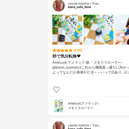
cosme monitor / Trav…
kana_cafe_time
5.00
秒で気分転換❤️
AmeLuck アメラック 様 「ズキリラローラー」
@bison_cosmeticsこれから梅雨真っ盛りに向
よってなんだか身体がだる～～いって日あり…
続
Ameluck(アメラック)
ズキリラローラー
cosme monitor / Trav…
kana_cafe_time