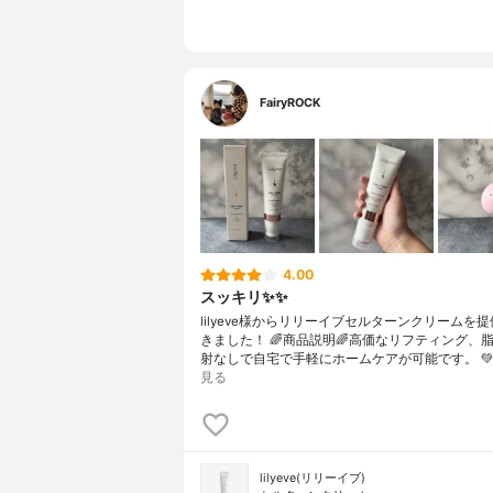
FairyROCK
4.00
スッキリ✨✨
lilyeve様からリリーイブセルターンクリームを
きました！ 🌈商品説明🌈高価なリフティング、
射なしで自宅で手軽にホームケアが可能です。 💚
見る
lilyeve(リリーイブ)