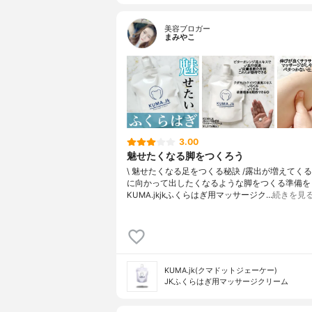
美容ブロガー
まみやこ
3.00
魅せたくなる脚をつくろう
\ 魅せたくなる足をつくる秘訣 /⁡⁡露出が増えてく
に向かって出したくなるような脚をつくる準備をしよ
KUMA.jkjkふくらはぎ用マッサージク…
続きを見
KUMA.jk(クマドットジェーケー)
JKふくらはぎ用マッサージクリーム