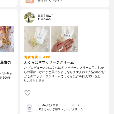
蒸気でグッドナイト
専業主婦🍒´-
ちゃんあり
4.00
界最古の
ふくらはぎマッサージクリーム
JKプロデュースのふくらはぎマッサージクリーム🤍これか
らの季節、なにかと露出が多くなりますよね🌞入浴後5分ほ
 トラベルキャ
どこのマッサージクリームでふくらはぎを揉んでいるよ
*500年
🙋…
続きを見る
KUMA.jk(クマドットジェーケー)
JKふくらはぎ用マッサージクリーム