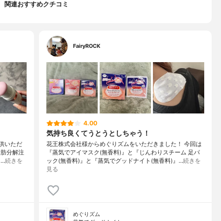
関連おすすめクチコミ
FairyROCK
4.00
気持ち良くてうとうとしちゃう！
提供いただ
花王株式会社様からめぐりズムをいただきました！ 今回は
脂肪分解注
『蒸気でアイマスク(無香料)』と『じんわりスチーム 足パ
…
続きを
ック(無香料)』と『蒸気でグッドナイト(無香料)』…
続きを
見る
めぐりズム