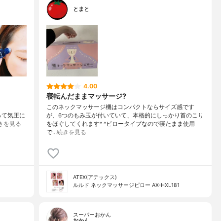
とまと
4.00
寝転んだままマッサージ?
このネックマッサージ機はコンパクトならサイズ感です
かって気圧に
が、6つのもみ玉が付いていて、本格的にしっかり首のこり
きを見る
をほぐしてくれます^ ^ピロータイプなので寝たまま使用
で…
続きを見る
ATEX(アテックス)
ルルド ネックマッサージピロー AX-HXL181
スーパーおかん
おかん