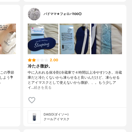
バドママ★フォロバ100◎
2.00
冷たさ微妙。
るこの季節
中に入れれる保冷剤(冷蔵庫で４時間以上冷やす)つき。冷蔵
う⁡⁡💐
庫だと冷たくないから凍らせると良いんだけど、凍らせる
る
とアイマスクとして使えないから微妙、、。もう少しア
イ…
続きを見る
DAISO(ダイソー)
クールアイマスク