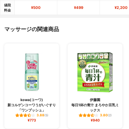
値段
¥500
¥499
¥2,200
料金
マッサージの関連商品
kowa(コーワ)
伊藤園
新コルゲンコーワうがいぐすり
毎日1杯の青汁 まろやか豆乳ミ
「ワンプッシュ」
ックス
3.88
3.80
(5)
(2)
¥773
¥940