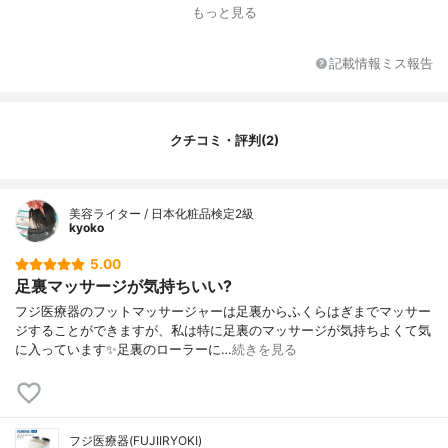
マッサージ部位
ふくらはぎ, 足首, 足先
もっと見る
カラー展開
ホワイト
消費電力
50W
記載情報ミス報告
電気代の目安
（ヒーターとマッサージ）約21円、（マッ
サージのみ） ： 約15円
付属品
-
クチコミ・評判(2)
コース
全体、つかみ指圧、しぼりもみ
その他の特徴
ヒーター機能、自動オフタイマー
美容ライター / 日本化粧品検定2級
kyoko
5.00
足裏マッサージが気持ちいい?
フジ医療器のフットマッサージャーは足裏からふくらはぎまでマッサー
ジすることができますが、私は特に足裏のマッサージが気持ちよくて気
に入っています✨足裏のローラーに…
続きを見る
フジ医療器(FUJIIRYOKI)