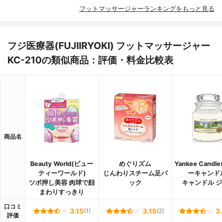
フットマッサージャーランキングをもっと見る
フジ医療器(FUJIIRYOKI) フットマッサージャー
KC-210の類似商品：評価・料金比較表
商品名
Beauty World(ビュー
めぐりズム
Yankee Cand
ティーワールド)
じんわりスチーム足パ
ーキャンド
ツボ押し美容 肉球で顔
ック
キャンドル 
まわりすっきり
口コミ
3.15
(1)
3.15
(2)
3
評価