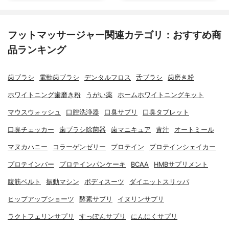
フットマッサージャー関連カテゴリ：おすすめ商
品ランキング
歯ブラシ
電動歯ブラシ
デンタルフロス
舌ブラシ
歯磨き粉
ホワイトニング歯磨き粉
うがい薬
ホームホワイトニングキット
マウスウォッシュ
口腔洗浄器
口臭サプリ
口臭タブレット
口臭チェッカー
歯ブラシ除菌器
歯マニキュア
青汁
オートミール
マヌカハニー
コラーゲンゼリー
プロテイン
プロテインシェイカー
プロテインバー
プロテインパンケーキ
BCAA
HMBサプリメント
腹筋ベルト
振動マシン
ボディスーツ
ダイエットスリッパ
ヒップアップショーツ
酵素サプリ
イヌリンサプリ
ラクトフェリンサプリ
すっぽんサプリ
にんにくサプリ