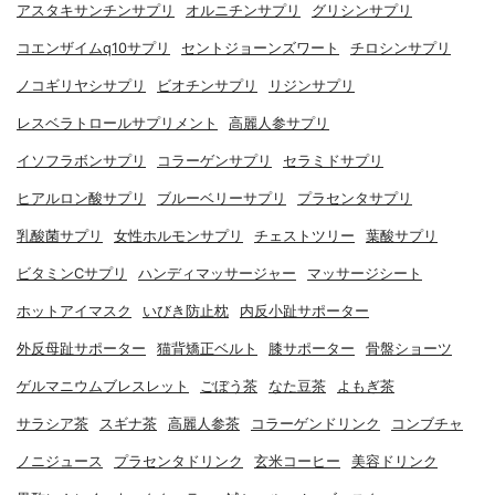
アスタキサンチンサプリ
オルニチンサプリ
グリシンサプリ
コエンザイムq10サプリ
セントジョーンズワート
チロシンサプリ
ノコギリヤシサプリ
ビオチンサプリ
リジンサプリ
レスベラトロールサプリメント
高麗人参サプリ
イソフラボンサプリ
コラーゲンサプリ
セラミドサプリ
ヒアルロン酸サプリ
ブルーベリーサプリ
プラセンタサプリ
乳酸菌サプリ
女性ホルモンサプリ
チェストツリー
葉酸サプリ
ビタミンCサプリ
ハンディマッサージャー
マッサージシート
ホットアイマスク
いびき防止枕
内反小趾サポーター
外反母趾サポーター
猫背矯正ベルト
膝サポーター
骨盤ショーツ
ゲルマニウムブレスレット
ごぼう茶
なた豆茶
よもぎ茶
サラシア茶
スギナ茶
高麗人参茶
コラーゲンドリンク
コンブチャ
ノニジュース
プラセンタドリンク
玄米コーヒー
美容ドリンク