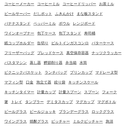
コーヒーメーカー
コーヒーミル
コーヒードリッパー
お茶ミル
ビールサーバー
だしポット
ふきんかけ
まな板スタンド
バナナスタンド
ペッパーミル
ボウル
レンジボード
ワインオープナー
包丁ケース
包丁スタンド
寿司桶
紙コップホルダー
缶切り
ビルトインガスコンロ
バターケース
フリーザーバッグ
ブレッドケース
真空保存容器
ナッツクラッカー
パスタマシン
蒸し器
鰹節削り器
弁当箱
水筒
ピクニックバスケット
ランチバッグ
プリンカップ
マドレーヌ型
マフィン型
口金
泡立て器
絞り袋
キッチンスケール
キッチンタイマー
計量カップ
計量スプーン
スプーン
フォーク
箸
トレイ
タンブラー
デミタスカップ
マグカップ
マグボトル
ビールグラス
ビールジョッキ
ブランデーグラス
ロックグラス
ワイングラス
焼酎グラス
ピッチャー
ミルクピッチャー
急須