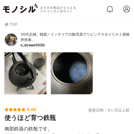
おすすめ商品がもらえる
クチコミポイ活サイト
TOP
30代主婦。雑貨／インテリアの販売員でリビングスタイリスト資格
所持者。
c_brown1030
5.00
更新日時：6ヶ月以上前
使うほど育つ鉄瓶
南部鉄器の鉄瓶です。