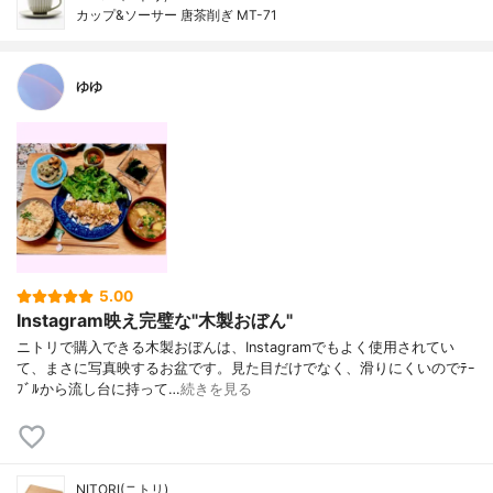
カップ&ソーサー 唐茶削ぎ MT-71
ゆゆ
5.00
Instagram映え完璧な"木製おぼん"
ニトリで購入できる木製おぼんは、Instagramでもよく使用されてい
て、まさに写真映するお盆です。見た目だけでなく、滑りにくいのでﾃｰ
ﾌﾞﾙから流し台に持って…
続きを見る
NITORI(ニトリ)