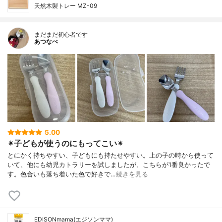
天然木製トレー MZ-09
まだまだ初心者です
あつなべ
5.00
✴︎子どもが使うのにもってこい✴︎
とにかく持ちやすい、子どもにも持たせやすい。上の子の時から使って
いて、他にも幼児カトラリーを試しましたが、こちらが1番良かったで
す。色合いも落ち着いた色で好きで…
続きを見る
EDISONmama(エジソンママ)