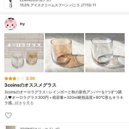
15.0% アイスクリームスプーン バニラ JT11G-11
tty
3.00
3coinsのオススメグラス
3coinsのオーロラグラス✨ レインボーと秋の新色アンバーを1つずつ購
入♥ オーロラグラス300円＋税 容量➣320ml 耐熱温度➣80℃ 形もキラキ
ラ感…
続きを見る