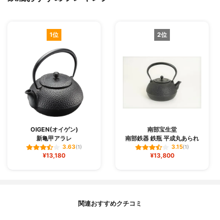
1位
2位
OIGEN(オイゲン)
南部宝生堂
新亀甲アラレ
南部鉄器 鉄瓶 平成丸あられ
3.63
3.15
(1)
(1)
¥13,180
¥13,800
関連おすすめクチコミ