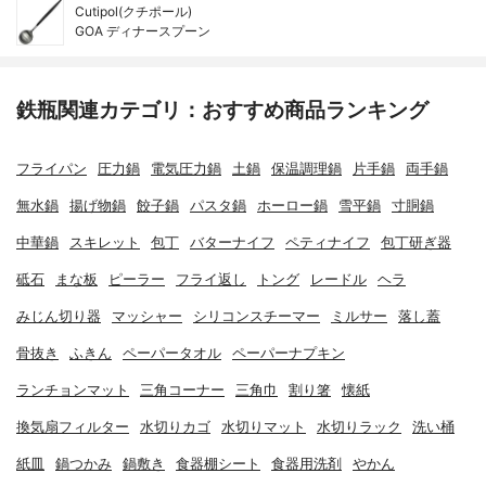
Cutipol(クチポール)
GOA ディナースプーン
鉄瓶関連カテゴリ：おすすめ商品ランキング
フライパン
圧力鍋
電気圧力鍋
土鍋
保温調理鍋
片手鍋
両手鍋
無水鍋
揚げ物鍋
餃子鍋
パスタ鍋
ホーロー鍋
雪平鍋
寸胴鍋
中華鍋
スキレット
包丁
バターナイフ
ペティナイフ
包丁研ぎ器
砥石
まな板
ピーラー
フライ返し
トング
レードル
ヘラ
みじん切り器
マッシャー
シリコンスチーマー
ミルサー
落し蓋
骨抜き
ふきん
ペーパータオル
ペーパーナプキン
ランチョンマット
三角コーナー
三角巾
割り箸
懐紙
換気扇フィルター
水切りカゴ
水切りマット
水切りラック
洗い桶
紙皿
鍋つかみ
鍋敷き
食器棚シート
食器用洗剤
やかん