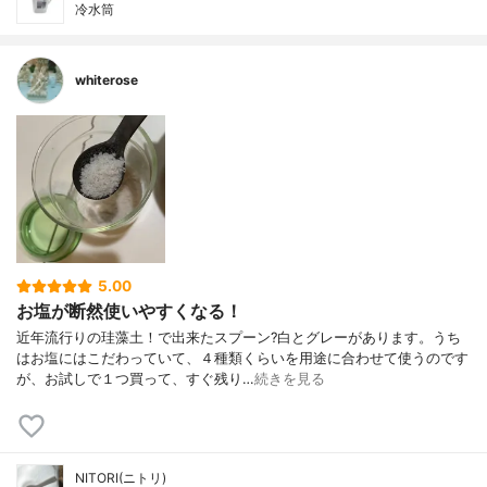
冷水筒
whiterose
5.00
お塩が断然使いやすくなる！
近年流行りの珪藻土！で出来たスプーン?白とグレーがあります。うち
はお塩にはこだわっていて、４種類くらいを用途に合わせて使うのです
が、お試しで１つ買って、すぐ残り…
続きを見る
NITORI(ニトリ)