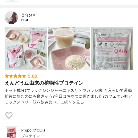
美容好き
nita
5.00
えんどう豆由来の植物性プロテイン
ホット成分(ブラックジンジャーエキスとトウガラシ末)も入っいて運動
前後に飲むのにも良さそう?今日はおやつに頂きました?カフェオレ味と
ミックスベリー味を飲み比べ。…
続きを見る
Propo(プロポ)
プロテイン