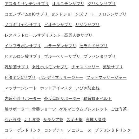
アスタキサンチンサプリ
オルニチンサプリ
グリシンサプリ
コエンザイムq10サプリ
セントジョーンズワート
チロシンサプリ
ノコギリヤシサプリ
ビオチンサプリ
リジンサプリ
レスベラトロールサプリメント
高麗人参サプリ
イソフラボンサプリ
コラーゲンサプリ
セラミドサプリ
ヒアルロン酸サプリ
ブルーベリーサプリ
プラセンタサプリ
乳酸菌サプリ
女性ホルモンサプリ
チェストツリー
葉酸サプリ
ビタミンCサプリ
ハンディマッサージャー
フットマッサージャー
マッサージシート
ホットアイマスク
いびき防止枕
内反小趾サポーター
外反母趾サポーター
猫背矯正ベルト
膝サポーター
骨盤ショーツ
ゲルマニウムブレスレット
ごぼう茶
なた豆茶
よもぎ茶
サラシア茶
スギナ茶
高麗人参茶
コラーゲンドリンク
コンブチャ
ノニジュース
プラセンタドリンク