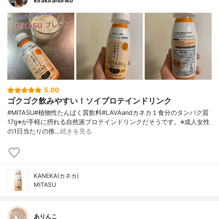
kirakiranoriko
5.00
ゴクゴク飲みやすい！ソイプロテインドリンク
#MITASU#植物性たんぱく質飲料#LAVAandカネカ１食分のタンパク質
17g※が手軽に摂れる自然派プロテインドリンクだそうです。※成人女性
の1日当たりの推…
続きを見る
KANEKA(カネカ)
MITASU
ありんこ