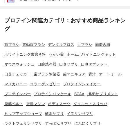
プロテイン関連カテゴリ：おすすめ商品ランキン
グ
歯ブラシ
電動歯ブラシ
デンタルフロス
舌ブラシ
歯磨き粉
ホワイトニング歯磨き粉
うがい薬
ホームホワイトニングキット
マウスウォッシュ
口腔洗浄器
口臭サプリ
口臭タブレット
口臭チェッカー
歯ブラシ除菌器
歯マニキュア
青汁
オートミール
マヌカハニー
コラーゲンゼリー
プロテインシェイカー
プロテインバー
プロテインパンケーキ
BCAA
HMBサプリメント
腹筋ベルト
振動マシン
ボディスーツ
ダイエットスリッパ
ヒップアップショーツ
酵素サプリ
イヌリンサプリ
ラクトフェリンサプリ
すっぽんサプリ
にんにくサプリ