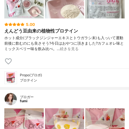
5.00
えんどう豆由来の植物性プロテイン
ホット成分(ブラックジンジャーエキスとトウガラシ末)も入っいて運動
前後に飲むのにも良さそう?今日はおやつに頂きました?カフェオレ味と
ミックスベリー味を飲み比べ。…
続きを見る
Propo(プロポ)
プロテイン
ブロガー
fumi