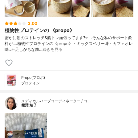
3.00
植物性プロテインの 《propo》
密かに朝のストレッチ&筋トレ頑張ってます?✨. .そんな私のサポート飲
料が….植物性プロテインの《propo》・ミックスベリー味・カフェオレ
味..不足しがちな鉄…
続きを見る
Propo(プロポ)
プロテイン
メディカルハーブコーディネーター / コ…
熊澤 靖子