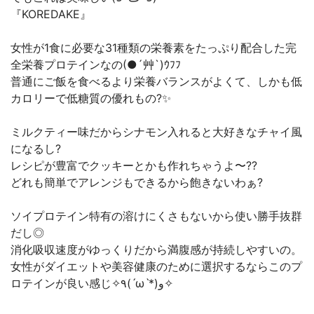
『KOREDAKE』
女性が1食に必要な31種類の栄養素をたっぷり配合した完
全栄養プロテインなの(●´艸`)ｳﾌﾌ
普通にご飯を食べるより栄養バランスがよくて、しかも低
カロリーで低糖質の優れもの?✨
ミルクティー味だからシナモン入れると大好きなチャイ風
になるし?
レシピが豊富でクッキーとかも作れちゃうよ〜??
どれも簡単でアレンジもできるから飽きないわぁ?
ソイプロテイン特有の溶けにくさもないから使い勝手抜群
だし◎
消化吸収速度がゆっくりだから満腹感が持続しやすいの。
女性がダイエットや美容健康のために選択するならこのプ
ロテインが良い感じ✧٩(ˊωˋ*)و✧