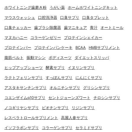
ホワイトニング歯磨き粉
うがい薬
ホームホワイトニングキット
マウスウォッシュ
口腔洗浄器
口臭サプリ
口臭タブレット
口臭チェッカー
歯ブラシ除菌器
歯マニキュア
青汁
オートミール
マヌカハニー
コラーゲンゼリー
プロテインシェイカー
プロテインバー
プロテインパンケーキ
BCAA
HMBサプリメント
腹筋ベルト
振動マシン
ボディスーツ
ダイエットスリッパ
ヒップアップショーツ
酵素サプリ
イヌリンサプリ
ラクトフェリンサプリ
すっぽんサプリ
にんにくサプリ
アスタキサンチンサプリ
オルニチンサプリ
グリシンサプリ
コエンザイムq10サプリ
セントジョーンズワート
チロシンサプリ
ノコギリヤシサプリ
ビオチンサプリ
リジンサプリ
レスベラトロールサプリメント
高麗人参サプリ
イソフラボンサプリ
コラーゲンサプリ
セラミドサプリ