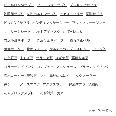
ヒアルロン酸サプリ
ブルーベリーサプリ
プラセンタサプリ
乳酸菌サプリ
女性ホルモンサプリ
チェストツリー
葉酸サプリ
ビタミンCサプリ
ハンディマッサージャー
フットマッサージャー
マッサージシート
ホットアイマスク
いびき防止枕
内反小趾サポーター
外反母趾サポーター
猫背矯正ベルト
膝サポーター
骨盤ショーツ
ゲルマニウムブレスレット
ごぼう茶
なた豆茶
よもぎ茶
サラシア茶
スギナ茶
高麗人参茶
コラーゲンドリンク
コンブチャ
ノニジュース
プラセンタドリンク
玄米コーヒー
美容ドリンク
黒酢にんにく
ネッククーラー
鍼シール
ノーズマスク
マスクスプレー
保湿マスク
洗眼薬
花粉ブロックスプレー
花粉対策メガネ
カテゴリ一覧へ