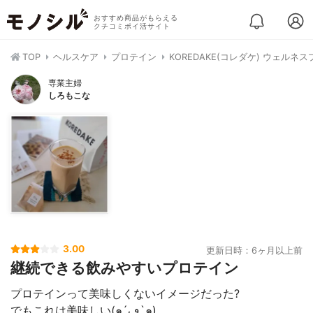
おすすめ商品がもらえる
クチコミポイ活サイト
TOP
ヘルスケア
プロテイン
KOREDAKE(コレダケ) ウェルネ
専業主婦
しろもこな
3.00
更新日時：6ヶ月以上前
継続できる飲みやすいプロテイン
プロテインって美味しくないイメージだった?
でもこれは美味しい(๑´ڡ`๑)