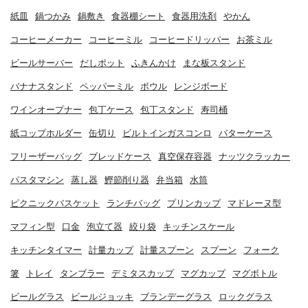
紙皿
鍋つかみ
鍋敷き
食器棚シート
食器用洗剤
やかん
コーヒーメーカー
コーヒーミル
コーヒードリッパー
お茶ミル
ビールサーバー
だしポット
ふきんかけ
まな板スタンド
バナナスタンド
ペッパーミル
ボウル
レンジボード
ワインオープナー
包丁ケース
包丁スタンド
寿司桶
紙コップホルダー
缶切り
ビルトインガスコンロ
バターケース
フリーザーバッグ
ブレッドケース
真空保存容器
ナッツクラッカー
パスタマシン
蒸し器
鰹節削り器
弁当箱
水筒
ピクニックバスケット
ランチバッグ
プリンカップ
マドレーヌ型
マフィン型
口金
泡立て器
絞り袋
キッチンスケール
キッチンタイマー
計量カップ
計量スプーン
スプーン
フォーク
箸
トレイ
タンブラー
デミタスカップ
マグカップ
マグボトル
ビールグラス
ビールジョッキ
ブランデーグラス
ロックグラス