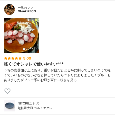
一児のママ
OtenkiPECO
5.00
軽くてオシャレで使いやすい^^*
うちの食器棚が上にあり、重いお皿だととる時に割ってしまいそうで軽
くていいものがないかなと探していたらニトリにありました！ブルーも
ありましたがブルー系のお皿が家に…
続きを見る
NITORI(ニトリ)
超軽量大皿 カル：エクレ