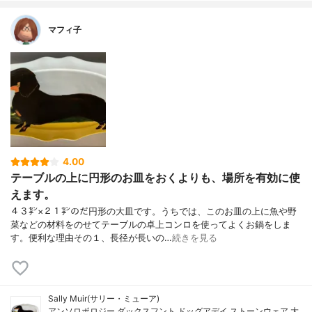
マフィ子
4.00
テーブルの上に円形のお皿をおくよりも、場所を有効に使
えます。
４３㌢×２１㌢のだ円形の大皿です。うちでは、このお皿の上に魚や野
菜などの材料をのせてテーブルの卓上コンロを使ってよくお鍋をしま
す。便利な理由その１、長径が長いの…
続きを見る
Sally Muir(サリー・ミューア)
アンソロポロジー ダックスフント ドッグアデイ ストーンウェア 大