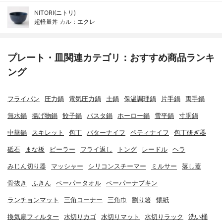
NITORI(ニトリ)
超軽量丼 カル：エクレ
プレート・皿関連カテゴリ：おすすめ商品ランキ
ング
フライパン
圧力鍋
電気圧力鍋
土鍋
保温調理鍋
片手鍋
両手鍋
無水鍋
揚げ物鍋
餃子鍋
パスタ鍋
ホーロー鍋
雪平鍋
寸胴鍋
中華鍋
スキレット
包丁
バターナイフ
ペティナイフ
包丁研ぎ器
砥石
まな板
ピーラー
フライ返し
トング
レードル
ヘラ
みじん切り器
マッシャー
シリコンスチーマー
ミルサー
落し蓋
骨抜き
ふきん
ペーパータオル
ペーパーナプキン
ランチョンマット
三角コーナー
三角巾
割り箸
懐紙
換気扇フィルター
水切りカゴ
水切りマット
水切りラック
洗い桶